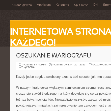
Archiwum
Kategorie
Dni
Stron
Strona główna
Spis Treści
INTERNETOWA STRONA
KAŻDEGO!
OSZUKANIE WARIOGRAFU
POSTED BY ADMIN
POSTED ON LIP - 29 - 2025
MOŻLIWOŚĆ 
WYŁĄCZONA
Każdy jeden spędza swobodny czas w taki sposób, jaki mu spra
W naszym kraju coraz większym zamiłowaniem czemu rzecz zroz
cieszy się zawód śledczego, na który decyduje się coraz pokaźnie
też też byłych policjantów. Niewątpliwie wszystko zależy od mie
pokaźniejszych miastach zainteresowanie tym zawodem jest znac