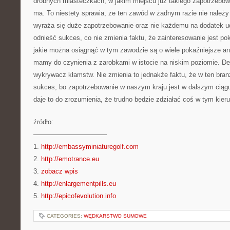
drobnych miasteczkach, w jakim miejscu już takiego zapotrzebow
ma. To niestety sprawia, że ten zawód w żadnym razie nie należy 
wyraża się duże zapotrzebowanie oraz nie każdemu na dodatek u
odnieść sukces, co nie zmienia faktu, że zainteresowanie jest po
jakie można osiągnąć w tym zawodzie są o wiele pokaźniejsze aniże
mamy do czynienia z zarobkami w istocie na niskim poziomie. D
wykrywacz kłamstw. Nie zmienia to jednakże faktu, że w ten bra
sukces, bo zapotrzebowanie w naszym kraju jest w dalszym ciąg
daje to do zrozumienia, że trudno będzie zdziałać coś w tym kier
źródło:
———————————
1.
http://embassyminiaturegolf.com
2.
http://emotrance.eu
3.
zobacz wpis
4.
http://enlargementpills.eu
5.
http://epicofevolution.info
CATEGORIES:
WĘDKARSTWO SUMOWE