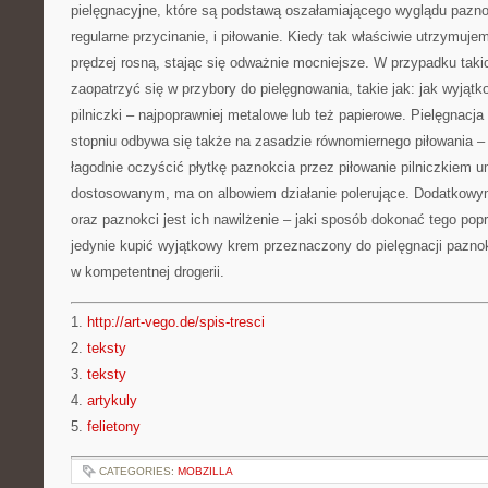
pielęgnacyjne, które są podstawą oszałamiającego wyglądu pazno
regularne przycinanie, i piłowanie. Kiedy tak właściwie utrzymuje
prędzej rosną, stając się odważnie mocniejsze. W przypadku tak
zaopatrzyć się w przybory do pielęgnowania, takie jak: jak wyjątk
pilniczki – najpoprawniej metalowe lub też papierowe. Pielęgnacj
stopniu odbywa się także na zasadzie równomiernego piłowania 
łagodnie oczyścić płytkę paznokcia przez piłowanie pilniczkiem u
dostosowanym, ma on albowiem działanie polerujące. Dodatkowym
oraz paznokci jest ich nawilżenie – jaki sposób dokonać tego pop
jedynie kupić wyjątkowy krem przeznaczony do pielęgnacji paznok
w kompetentnej drogerii.
1.
http://art-vego.de/spis-tresci
2.
teksty
3.
teksty
4.
artykuly
5.
felietony
CATEGORIES:
MOBZILLA