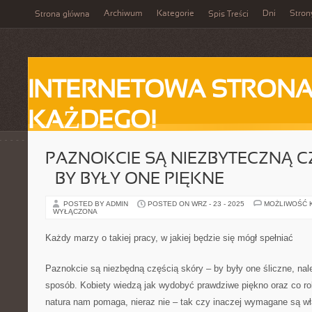
Archiwum
Kategorie
Dni
Stron
Strona główna
Spis Treści
INTERNETOWA STRONA
KAŻDEGO!
PAZNOKCIE SĄ NIEZBYTECZNĄ C
– BY BYŁY ONE PIĘKNE
POSTED BY ADMIN
POSTED ON WRZ - 23 - 2025
MOŻLIWOŚĆ 
WYŁĄCZONA
Każdy marzy o takiej pracy, w jakiej będzie się mógł spełniać
Paznokcie są niezbędną częścią skóry – by były one śliczne, nal
sposób. Kobiety wiedzą jak wydobyć prawdziwe piękno oraz co rob
natura nam pomaga, nieraz nie – tak czy inaczej wymagane są w