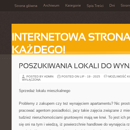
Archiwum
Kategorie
Dni
Stron
Strona główna
Spis Treści
INTERNETOWA STRONA
KAŻDEGO!
POSZUKIWANIA LOKALI DO WYN
POSTED BY ADMIN
POSTED ON LIP - 19 - 2025
MOŻLIWOŚĆ 
WYŁĄCZONA
Sprzedaż lokalu mieszkalnego
Problemy z zakupem czy też wynajęciem apartamentu? Nic prost
pracować agentom posiadłości, jacy takie zajęcia związane z m
tudzież nieruchomościami gruntowymi mają we krwi. To jest ich pr
się oni na tym i wiedzą, iż powierzchnie handlowe do wynajęcia r