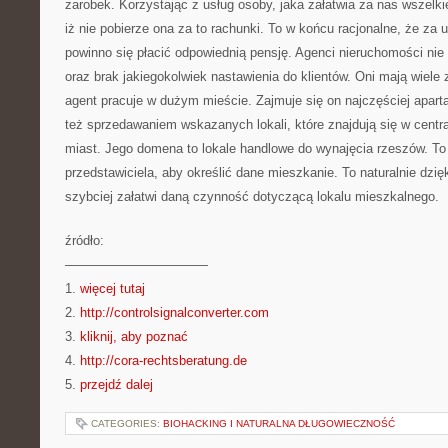
zarobek. Korzystając z usług osoby, jaka załatwia za nas wszelk
iż nie pobierze ona za to rachunki. To w końcu racjonalne, że za 
powinno się płacić odpowiednią pensję. Agenci nieruchomości nie
oraz brak jakiegokolwiek nastawienia do klientów. Oni mają wiel
agent pracuje w dużym mieście. Zajmuje się on najczęściej apar
też sprzedawaniem wskazanych lokali, które znajdują się w centr
miast. Jego domena to lokale handlowe do wynajęcia rzeszów. T
przedstawiciela, aby określić dane mieszkanie. To naturalnie dzię
szybciej załatwi daną czynność dotyczącą lokalu mieszkalnego.
źródło:
———————————
1.
więcej tutaj
2.
http://controlsignalconverter.com
3.
kliknij, aby poznać
4.
http://cora-rechtsberatung.de
5.
przejdź dalej
CATEGORIES:
BIOHACKING I NATURALNA DŁUGOWIECZNOŚĆ