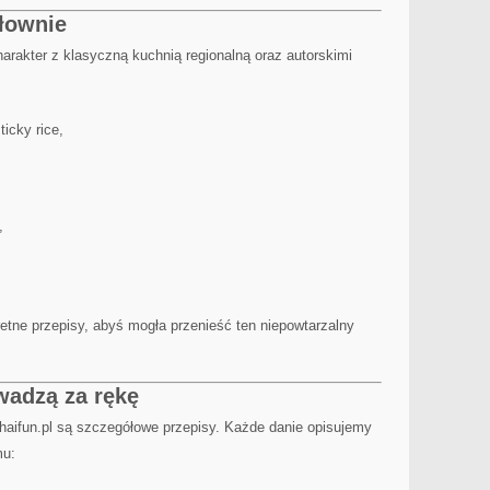
słownie
harakter z klasyczną kuchnią regionalną oraz autorskimi
icky rice,
,
etne przepisy, abyś mogła przenieść ten niepowtarzalny
owadzą za rękę
haifun.pl są szczegółowe przepisy. Każde danie opisujemy
mu: