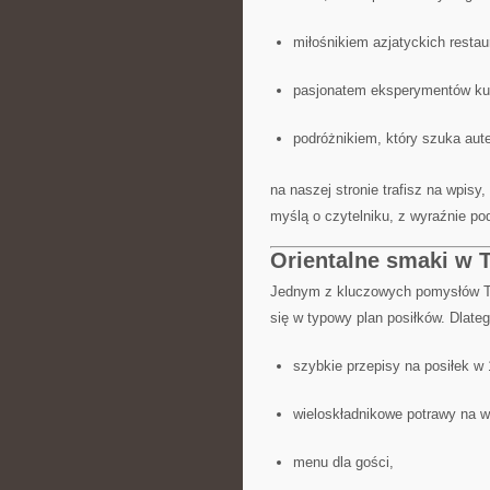
miłośnikiem azjatyckich restaur
pasjonatem eksperymentów kul
podróżnikiem, który szuka aut
na naszej stronie trafisz na wpisy
myślą o czytelniku, z wyraźnie po
Orientalne smaki w
Jednym z kluczowych pomysłów Thai
się w typowy plan posiłków. Dlate
szybkie przepisy na posiłek w
wieloskładnikowe potrawy na 
menu dla gości,