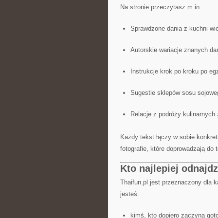
Na stronie przeczytasz m.in.:
Sprawdzone dania z kuchni wie
Autorskie wariacje znanych da
Instrukcje krok po kroku po e
Sugestie sklepów sosu sojowego
Relacje z podróży kulinarnych 
Każdy tekst łączy w sobie konkre
fotografie, które doprowadzają do
Kto najlepiej odnajdz
Thaifun.pl jest przeznaczony dla k
jesteś:
kimś, kto dopiero zaczyna got