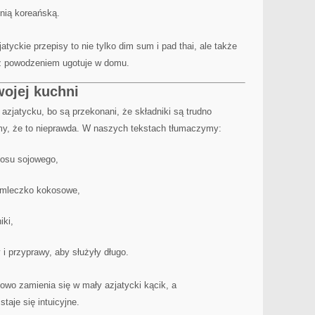
hnią koreańską.
ckie przepisy to nie tylko dim sum i pad thai, ale także
 z powodzeniem ugotuje w domu.
wojej kuchni
azjatycku, bo są przekonani, że składniki są trudno
my, że to nieprawda. W naszych tekstach tłumaczymy:
sosu sojowego,
 mleczko kokosowe,
iki,
i przyprawy, aby służyły długo.
iowo zamienia się w mały azjatycki kącik, a
taje się intuicyjne.