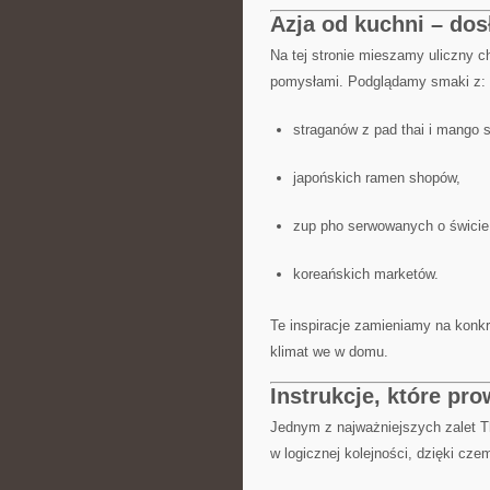
Azja od kuchni – do
Na tej stronie mieszamy uliczny c
pomysłami. Podglądamy smaki z:
straganów z pad thai i mango st
japońskich ramen shopów,
zup pho serwowanych o świcie
koreańskich marketów.
Te inspiracje zamieniamy na konkr
klimat we w domu.
Instrukcje, które pr
Jednym z najważniejszych zalet T
w logicznej kolejności, dzięki cze