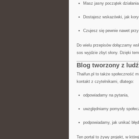
Masz jasny początek działania
Dostajesz wskazówki, jak kor
Czujesz się pewnie nawet prz
Do wielu przepisów dołączamy wsk
sos wyjdzie zbyt słony. Dzięki te
Blog tworzony z ludźm
Thaifun.pl to także społeczność mi
kontakt z czytelnikami, dlatego:
odpowiadamy na pytania,
uwzględniamy pomysły społec
podpowiadamy, jak unikać błę
Ten portal to żywy projekt, w któr