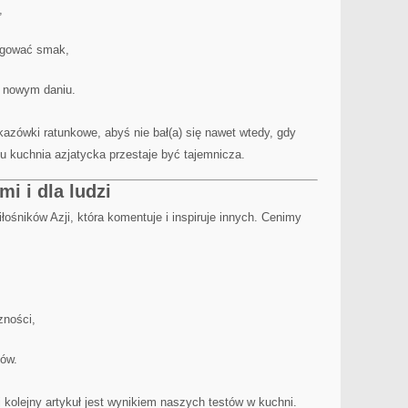
,
ygować smak,
y nowym daniu.
azówki ratunkowe, abyś nie bał(a) się nawet wtedy, gdy
mu kuchnia azjatycka przestaje być tajemnicza.
i i dla ludzi
łośników Azji, która komentuje i inspiruje innych. Cenimy
zności,
dów.
ej kolejny artykuł jest wynikiem naszych testów w kuchni.