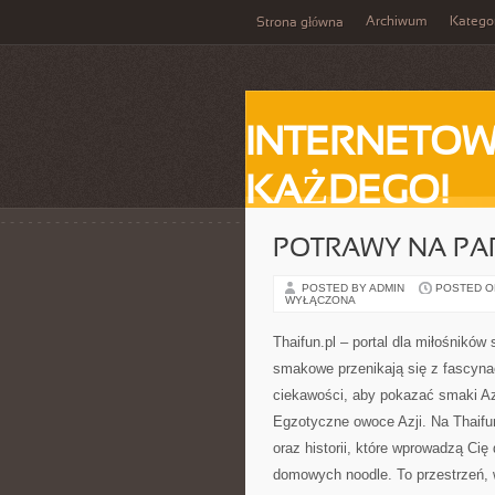
Archiwum
Katego
Strona główna
INTERNETOW
KAŻDEGO!
POTRAWY NA PA
POSTED BY ADMIN
POSTED ON 
WYŁĄCZONA
Thaifun.pl – portal dla miłośników
smakowe przenikają się z fascynacj
ciekawości, aby pokazać smaki Azj
Egzotyczne owoce Azji. Na Thaifun.
oraz historii, które wprowadzą Cię
domowych noodle. To przestrzeń, 