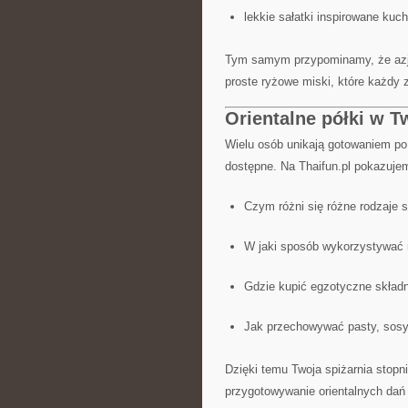
lekkie sałatki inspirowane kuc
Tym samym przypominamy, że azjaty
proste ryżowe miski, które każdy
Orientalne półki w T
Wielu osób unikają gotowaniem po 
dostępne. Na Thaifun.pl pokazuje
Czym różni się różne rodzaje 
W jaki sposób wykorzystywać
Gdzie kupić egzotyczne składn
Jak przechowywać pasty, sosy 
Dzięki temu Twoja spiżarnia stopn
przygotowywanie orientalnych dań s