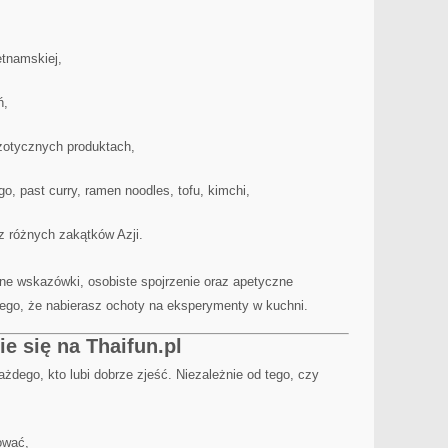
tnamskiej,
ń,
gzotycznych produktach,
, past curry, ramen noodles, tofu, kimchi,
z różnych zakątków Azji.
tne wskazówki, osobiste spojrzenie oraz apetyczne
 tego, że nabierasz ochoty na eksperymenty w kuchni.
ie się na Thaifun.pl
ażdego, kto lubi dobrze zjeść. Niezależnie od tego, czy
ować,