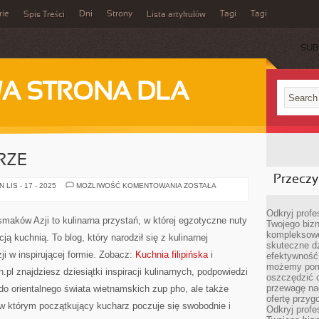
rie
Dni
Strony
Tagi
Tagi
Spis Treści
Lista artykułów
SUB
A STRONA DLA
RZE
Przeczyt
POTRAWY
LIS - 17 - 2025
MOŻLIWOŚĆ KOMENTOWANIA
ZOSTAŁA
NA
PARZE
Odkryj prof
 smaków Azji to kulinarna przystań, w której egzotyczne nuty
Twojego bizn
kompleksowe
ą kuchnią. To blog, który narodził się z kulinarnej
skuteczne dz
i w inspirującej formie. Zobacz:
Kuchnia filipińska
i
efektywność 
możemy pom
pl znajdziesz dziesiątki inspiracji kulinarnych, podpowiedzi
oszczędzić 
przewagę nad
 do orientalnego świata wietnamskich zup pho, ale także
ofertę przyg
w którym początkujący kucharz poczuje się swobodnie i
Odkryj prof