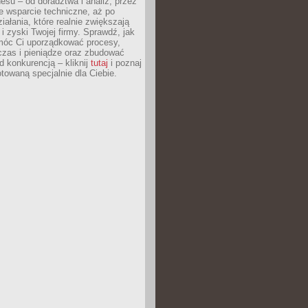
esu – od doradztwa i analiz, przez
 wsparcie techniczne, aż po
iałania, które realnie zwiększają
i zyski Twojej firmy. Sprawdź, jak
óc Ci uporządkować procesy,
czas i pieniądze oraz zbudować
 konkurencją – kliknij
tutaj
i poznaj
otowaną specjalnie dla Ciebie.