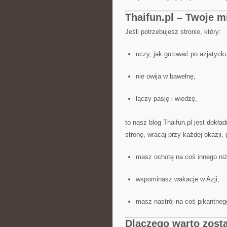
Thaifun.pl – Twoje m
Jeśli potrzebujesz stronie, który:
uczy, jak gotować po azjatycku
nie owija w bawełnę,
łączy pasję i wiedzę,
to nasz blog Thaifun.pl jest dokł
stronę, wracaj przy każdej okazji, 
masz ochotę na coś innego niż
wspominasz wakacje w Azji,
masz nastrój na coś pikantneg
Dlaczego warto zosta