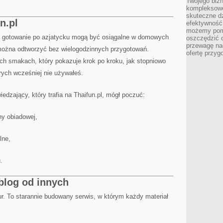
Twojego bizn
kompleksowe
skuteczne dz
n.pl
efektywność 
możemy pom
e gotowanie po azjatycku mogą być osiągalne w domowych
oszczędzić 
przewagę nad
można odtworzyć bez wielogodzinnych przygotowań.
ofertę przyg
ych smakach, który pokazuje krok po kroku, jak stopniowo
órych wcześniej nie używałeś.
dzający, który trafia na Thaifun.pl, mógł poczuć:
ny obiadowej,
lne,
.
blog od innych
ptur. To starannie budowany serwis, w którym każdy materiał