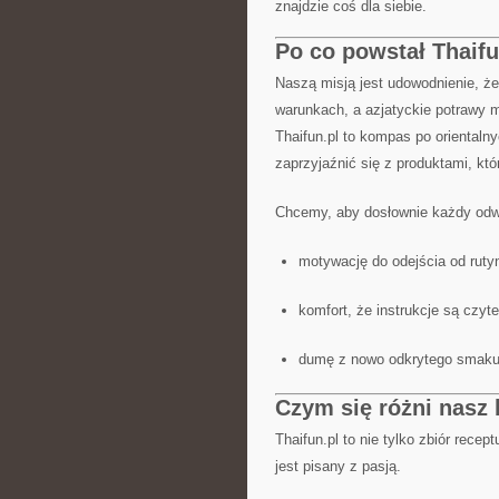
znajdzie coś dla siebie.
Po co powstał Thaifu
Naszą misją jest udowodnienie, ż
warunkach, a azjatyckie potrawy 
Thaifun.pl to kompas po orientaln
zaprzyjaźnić się z produktami, kt
Chcemy, aby dosłownie każdy odwie
motywację do odejścia od ruty
komfort, że instrukcje są czyte
dumę z nowo odkrytego smaku
Czym się różni nasz 
Thaifun.pl to nie tylko zbiór rece
jest pisany z pasją.