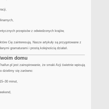
acji,
inarnych,
entycznych przepisów z odwiedzonych krajów,
, które Cię zainteresują. Nasze artykuły są przygotowane z
danymi gramaturami i prostą kolejnością działań.
 Twoim domu
fun.pl jest zainspirowanie, że smaki Azji świetnie wpisują
go dzielimy się zarówno:
 15–30 minut,
weekend,