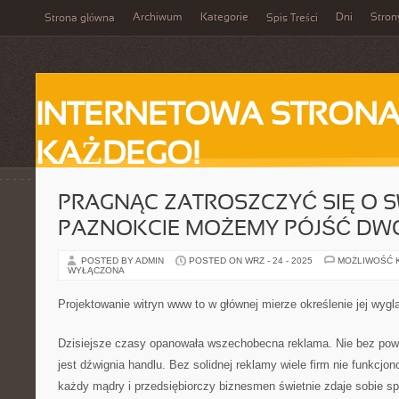
Archiwum
Kategorie
Dni
Stron
Strona główna
Spis Treści
INTERNETOWA STRONA
KAŻDEGO!
PRAGNĄC ZATROSZCZYĆ SIĘ O S
PAZNOKCIE MOŻEMY PÓJŚĆ DW
POSTED BY ADMIN
POSTED ON WRZ - 24 - 2025
MOŻLIWOŚĆ 
WYŁĄCZONA
Projektowanie witryn www to w głównej mierze określenie jej wygl
Dzisiejsze czasy opanowała wszechobecna reklama. Nie bez pow
jest dźwignia handlu. Bez solidnej reklamy wiele firm nie funkcjo
każdy mądry i przedsiębiorczy biznesmen świetnie zdaje sobie sp