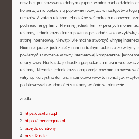
oraz bez przekazywania dobrym grupom wiadomości o działalnośc
korporacja nie będzie się poprawnie rozwijać, w następstwie tego 
rzeszów. A zatem reklama, chociażby w środkach masowego prz
podnieść rangę firmy. Niemniej jednak form w pewnych momentac
reklamy, jednak każda forma powinna posiadać swoją wizytówkę w
stronę internetową. Niewątpliwie można stworzyć witrynę interne
Niemniej jednak jeśli zależy nam na trafnym odbiorze ze witryny in
powierzyć stworzenie witryny internetowej kompetentnej jednostc
strony www. Nie każda jednostka gospodarcza musi inwestować z 
reklamę. Niemniej jednak każda korporacja powinna zainwestować
witrynę. Korzystna domena internetowa www to niemal jak wizytów
podstawowych wiadomości szukamy właśnie w Internecie.
źródło:
———————————
1.
https://usofania.pl
2.
https://cocodrogeria.pl
3.
przejdź do strony
4.
przejdź dalej