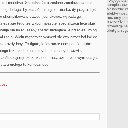
Twojego bizn
ji jest mnóstwo. Są jednakże określone zamiłowania oraz
kompleksowe
skuteczne dz
e się do tego, by zostać chirurgiem, nie każdy pragnie być
efektywność 
r to skomplikowany zawód, jednakowoż wypada go
możemy pom
oszczędzić 
pstwie tego też wybór należytej specjalizacji lekarskiej
przewagę nad
yduje się na to, ażeby zostać urologiem. A przecież urolog
ofertę przyg
alizacja. Wielu mężczyzn wstydzi się czy nawet boi iść do
, jak każdy inny. To figura, która może nam pomóc, która
tego też takich koniecznych i zalecanych wizyt u
ć. Jeśli czujemy, ze z układem moczowo – płciowym coś jest
yta u urologa to konieczność.
tresci
Y