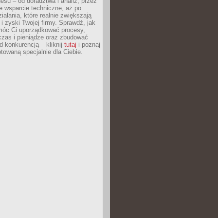
esu – od doradztwa i analiz, przez
 wsparcie techniczne, aż po
iałania, które realnie zwiększają
i zyski Twojej firmy. Sprawdź, jak
óc Ci uporządkować procesy,
czas i pieniądze oraz zbudować
 konkurencją – kliknij
tutaj
i poznaj
otowaną specjalnie dla Ciebie.