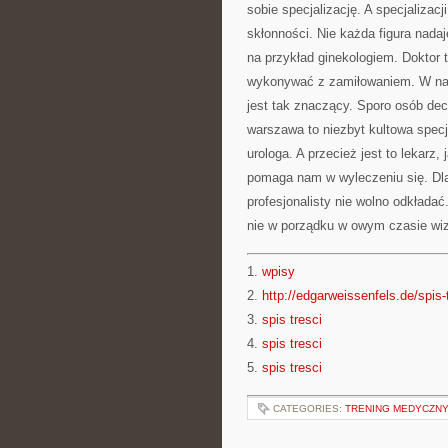
sobie specjalizację. A specjalizac
skłonności. Nie każda figura nadaj
na przykład ginekologiem. Dokto
wykonywać z zamiłowaniem. W nastę
jest tak znaczący. Sporo osób dec
warszawa to niezbyt kultowa specj
urologa. A przecież jest to lekarz
pomaga nam w wyleczeniu się. Dla
profesjonalisty nie wolno odkłada
nie w porządku w owym czasie wiz
1.
wpisy
2.
http://edgarweissenfels.de/spis-
3.
spis tresci
4.
spis tresci
5.
spis tresci
CATEGORIES:
TRENING MEDYCZN