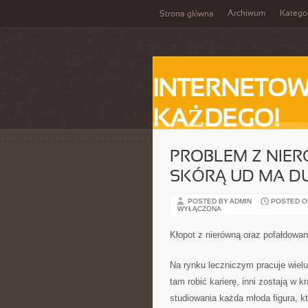
Archiwum
Katego
Strona główna
INTERNETOW
KAŻDEGO!
PROBLEM Z NIE
SKÓRĄ UD MA DU
POSTED BY ADMIN
POSTED ON 
WYŁĄCZONA
Kłopot z nierówną oraz pofałdowan
Na rynku leczniczym pracuje wielu
tam robić karierę, inni zostają w k
studiowania każda młoda figura, 