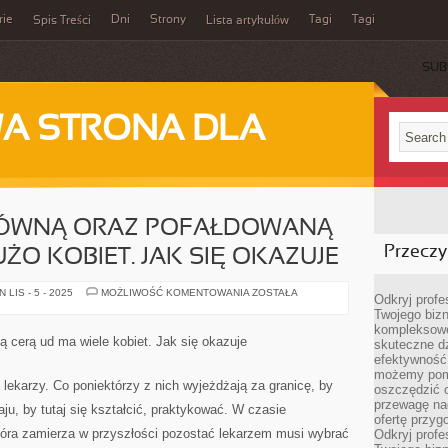
rie
Dni
Strony
Tagi
Tagi
Spis Treści
Lista artykułów
SUB
A STRONA DLA
RÓWNĄ ORAZ POFAŁDOWANĄ
Przeczyt
ŻO KOBIET. JAK SIĘ OKAZUJE
PROBLEM
LIS - 5 - 2025
MOŻLIWOŚĆ KOMENTOWANIA
ZOSTAŁA
Odkryj prof
Z
Twojego bizn
NIERÓWNĄ
ORAZ
kompleksowe
POFAŁDOWANĄ
ą cerą ud ma wiele kobiet. Jak się okazuje
skuteczne dz
SKÓRĄ
UD
efektywność 
MA
możemy pom
DUŻO
 lekarzy. Co poniektórzy z nich wyjeżdżają za granicę, by
oszczędzić 
KOBIET.
JAK
przewagę nad
raju, by tutaj się kształcić, praktykować. W czasie
SIĘ
ofertę przyg
OKAZUJE
która zamierza w przyszłości pozostać lekarzem musi wybrać
Odkryj prof