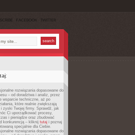
SCRIBE
FACEBOOK
TWITTER
aj:
esjonalne rozwiązania dopasowane do
esu – od doradztwa i analiz, przez
 wsparcie techniczne, aż po
iałania, które realnie zwiększają
i zyski Twojej firmy. Sprawdź, jak
óc Ci uporządkować procesy,
czas i pieniądze oraz zbudować
 konkurencją – kliknij
tutaj
i poznaj
otowaną specjalnie dla Ciebie.
esjonalne rozwiązania dopasowane do