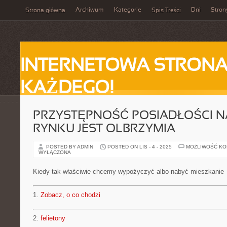
Archiwum
Kategorie
Dni
Stron
Strona główna
Spis Treści
INTERNETOWA STRONA
KAŻDEGO!
PRZYSTĘPNOŚĆ POSIADŁOŚCI 
RYNKU JEST OLBRZYMIA
POSTED BY ADMIN
POSTED ON LIS - 4 - 2025
MOŻLIWOŚĆ K
WYŁĄCZONA
Kiedy tak właściwie chcemy wypożyczyć albo nabyć mieszkanie
1.
Zobacz, o co chodzi
2.
felietony