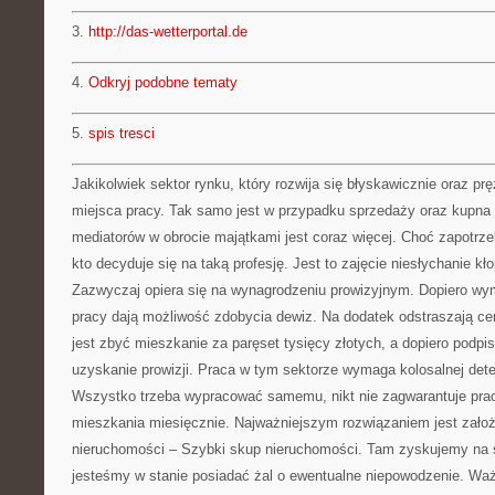
3.
http://das-wetterportal.de
4.
Odkryj podobne tematy
5.
spis tresci
Jakikolwiek sektor rynku, który rozwija się błyskawicznie oraz prę
miejsca pracy. Tak samo jest w przypadku sprzedaży oraz kupna l
mediatorów w obrocie majątkami jest coraz więcej. Choć zapotrz
kto decyduje się na taką profesję. Jest to zajęcie niesłychanie kł
Zazwyczaj opiera się na wynagrodzeniu prowizyjnym. Dopiero wym
pracy dają możliwość zdobycia dewiz. Na dodatek odstraszają cen
jest zbyć mieszkanie za paręset tysięcy złotych, a dopiero podp
uzyskanie prowizji. Praca w tym sektorze wymaga kolosalnej dete
Wszystko trzeba wypracować samemu, nikt nie zagwarantuje pra
mieszkania miesięcznie. Najważniejszym rozwiązaniem jest założ
nieruchomości – Szybki skup nieruchomości. Tam zyskujemy na sie
jesteśmy w stanie posiadać żal o ewentualne niepowodzenie. Ważn