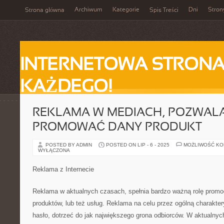
Archiwum
Kategorie
Dni
Stron
Strona główna
Spis Treści
INTERNETOWA STRONA
KAŻDEGO!
REKLAMA W MEDIACH, POZWAL
PROMOWAĆ DANY PRODUKT
POSTED BY ADMIN
POSTED ON LIP - 6 - 2025
MOŻLIWOŚĆ K
WYŁĄCZONA
Reklama z Internecie
Reklama w aktualnych czasach, spełnia bardzo ważną rolę promocji
produktów, lub też usług. Reklama na celu przez ogólną charaktery
hasło, dotrzeć do jak największego grona odbiorców. W aktualnyc