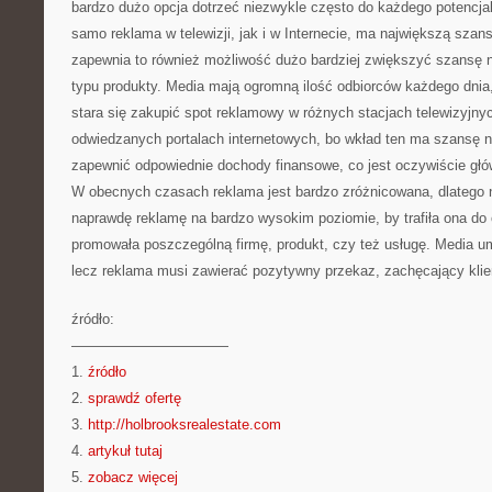
bardzo dużo opcja dotrzeć niezwykle często do każdego potencjaln
samo reklama w telewizji, jak i w Internecie, ma największą szan
zapewnia to również możliwość dużo bardziej zwiększyć szansę n
typu produkty. Media mają ogromną ilość odbiorców każdego dnia, 
stara się zakupić spot reklamowy w różnych stacjach telewizyjnyc
odwiedzanych portalach internetowych, bo wkład ten ma szansę 
zapewnić odpowiednie dochody finansowe, co jest oczywiście gł
W obecnych czasach reklama jest bardzo zróżnicowana, dlatego 
naprawdę reklamę na bardzo wysokim poziomie, by trafiła ona do 
promowała poszczególną firmę, produkt, czy też usługę. Media um
lecz reklama musi zawierać pozytywny przekaz, zachęcający klie
źródło:
———————————
1.
źródło
2.
sprawdź ofertę
3.
http://holbrooksrealestate.com
4.
artykuł tutaj
5.
zobacz więcej