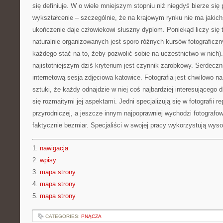
się definiuje. W o wiele mniejszym stopniu niż niegdyś bierze si
wykształcenie – szczególnie, że na krajowym rynku nie ma jakich
ukończenie daje człowiekowi słuszny dyplom. Poniekąd liczy się 
naturalnie organizowanych jest sporo różnych kursów fotograficzn
każdego stać na to, żeby pozwolić sobie na uczestnictwo w nich).
najistotniejszym dziś kryterium jest czynnik zarobkowy. Serdecz
internetową sesja zdjęciowa katowice. Fotografia jest chwilowo na 
sztuki, że każdy odnajdzie w niej coś najbardziej interesującego d
się rozmaitymi jej aspektami. Jedni specjalizują się w fotografii re
przyrodniczej, a jeszcze innym najpoprawniej wychodzi fotografowa
faktycznie bezmiar. Specjaliści w swojej pracy wykorzystują wysok
1.
nawigacja
2.
wpisy
3.
mapa strony
4.
mapa strony
5.
mapa strony
CATEGORIES:
PNĄCZA