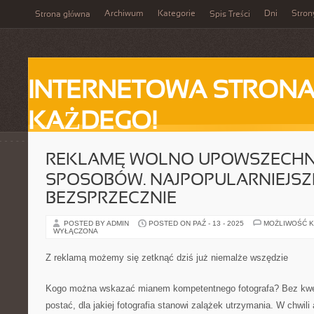
Archiwum
Kategorie
Dni
Stron
Strona główna
Spis Treści
INTERNETOWA STRONA
KAŻDEGO!
REKLAMĘ WOLNO UPOWSZECHN
SPOSOBÓW. NAJPOPULARNIEJSZ
BEZSPRZECZNIE
POSTED BY ADMIN
POSTED ON PAŹ - 13 - 2025
MOŻLIWOŚĆ 
WYŁĄCZONA
Z reklamą możemy się zetknąć dziś już niemalże wszędzie
Kogo można wskazać mianem kompetentnego fotografa? Bez kwes
postać, dla jakiej fotografia stanowi zalążek utrzymania. W chwili 