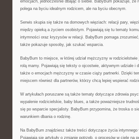
emocjach, jednocześnie dbając o siebie. BabyBum pokazuje, że ro
polega na byciu idealnym rodzicem, ale na byciu obecnym.
Serwis skupia się także na domowych więziach: relacji pary, więz
między opieką a życiem osobistym. Pojawiają się tu tematy komun
intymności oraz kryzysów w relacji. BabyBum pomaga zrozumieć, 
także pokazuje sposoby, jak szukać wsparcia.
BabyBum to miejsce, w której udział mężczyzny w rodzicielstwie 
rolą mamy. Pojawiają się teksty o ojcostwie, aktywnym udziale i 
także o emocjach mężczyzny w czasie ciąży partnerki. Dzięki t
miejscem również dla partnerów, którzy chcą lepiej wspierać rodzi
W artykułach poruszane są także tematy dotyczące zdrowia psych
wypalenie rodzicielskie, baby blues, a także poważniejsze trudnoś
się po wsparcie specjalisty. BabyBum przypomina, że troska o sieb
warunkiem dbania o rodzinę.
Na BabyBum znajdziesz także treści dotyczące życia intymnego w
Pojawiają się artykuły o zmianie potrzeb, o procesów w ciele na p