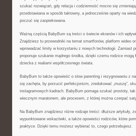
szukać rozwiązań, gdy relacja i codzienność mocno się zmieniają
przedstawiana w sposób taktowny, a jednocześnie oparty na wie
poczuć się zaopiekowana.
Ważną częścią BabyBum są treści o świecie ekranów i ich wpływi
Znajdziesz tu przewodniki na temat smartfonów, platform wideo o
wprowadzać limity w korzystaniu z nowych technologii. Zamiast p
proponuje szukanie mądrego środka, dzięki czemu rodzice mogą
dziecka z realiami współczesnego świata.
BabyBum to także opowieść o slow parenting i rezygnowaniu z na
się zachęta, by porzucić perfekcjonizm, zredukować „muszę”, skupi
instagramowych kadrach. BabyBum pomaga szukać prostoty, tak a
wiecznym maratonem, ale procesem, z której można czerpać saty
Na BabyBum znajdziesz różne rodzaje treści: dłuższe artykuły, z
wypunktowane wskazówki, a także opowieści rodziców, które pom
praktyce. Dzięki temu możesz wybierać to, czego potrzebujesz.