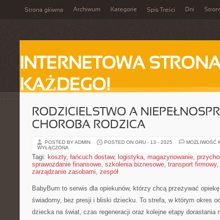
Archiwum
Kategorie
Dni
Stron
Strona główna
Spis Treści
INTERNETOWA STRONA
KAŻDEGO!
RODZICIELSTWO A NIEPEŁNOSP
CHOROBA RODZICA
POSTED BY ADMIN
POSTED ON GRU - 13 - 2025
MOŻLIWOŚĆ 
WYŁĄCZONA
Tagi:
koszty
,
łańcuch dostaw
,
logistyka
,
magazynowanie
,
przycho
sprawozdanie finansowe
,
szkolenia biznesowe
,
transport firmowy
zarządzanie zasobami
,
zespół
BabyBum to serwis dla opiekunów, którzy chcą przeżywać opiek
świadomy, bez presji i bliski dziecku. To strefa, w którym okres o
dziecka na świat, czas regeneracji oraz kolejne etapy dorastania