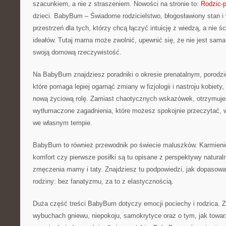
szacunkiem, a nie z straszeniem. Nowości na stronie to:
Rodzic-p
dzieci. BabyBum – Świadome rodzicielstwo, błogosławiony stan i
przestrzeń dla tych, którzy chcą łączyć intuicję z wiedzą, a nie ś
ideałów. Tutaj mama może zwolnić, upewnić się, że nie jest sama
swoją domową rzeczywistość.
Na BabyBum znajdziesz poradniki o okresie prenatalnym, porodzie 
które pomaga lepiej ogarnąć zmiany w fizjologii i nastroju kobiet
nową życiową rolę. Zamiast chaotycznych wskazówek, otrzymuje
wytłumaczone zagadnienia, które możesz spokojnie przeczytać, w
we własnym tempie.
BabyBum to również przewodnik po świecie maluszków. Karmienie,
komfort czy pierwsze posiłki są tu opisane z perspektywy natural
zmęczenia mamy i taty. Znajdziesz tu podpowiedzi, jak dopasowa
rodziny: bez fanatyzmu, za to z elastycznością.
Duża część treści BabyBum dotyczy emocji pociechy i rodzica. Zn
wybuchach gniewu, niepokoju, samokrytyce oraz o tym, jak towa