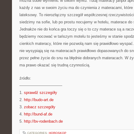
można sobie wymienić w swoim wyrku. Tutaj materacy janpol apro
każdy z nas w swoim życiu ma do czynienia z materacami, które
lateksowy. To nierozłączny szczegół współczesnej rzeczywistości
siedzimy na sofie, lub po prostu nocujemy w hotelu, materace do
Jednakże nie do końca gra toczy się o to czy materace są a raczej
będziemy nocować w tańszym motelu to jesteśmy w stanie spodzi
cienkich materacy, które nie pozwolą nam się prawidłowo wyspać.
nie wysypiają się na materacach prawidłowo dopasowanych do sn
przez pełne życie do snu na błędnie dobranych materacach. W ż
ma prawo okazać się trudną czynnością.
źródło:
———————————
1.
sprawdź szczegóły
2.
http://budo-art.de
3.
zobacz szczegóły
4.
http://bund-af.de
5.
http://bv-rodenbach.de
CATEGORIES:
HOROSKOP