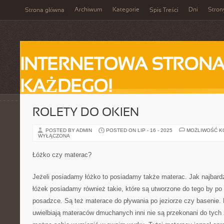
Archiwum
Kategorie
Dni
Stron
Strona główna
Spis Treści
INTERNETOWA STRONA
KAŻDEGO!
ROLETY DO OKIEN
POSTED BY ADMIN
POSTED ON LIP - 16 - 2025
MOŻLIWOŚĆ 
WYŁĄCZONA
Łóżko czy materac?
Jeżeli posiadamy łóżko to posiadamy także materac. Jak najbard
łóżek posiadamy również takie, które są utworzone do tego by po 
posadzce. Są też materace do pływania po jeziorze czy basenie. 
uwielbiają materaców dmuchanych inni nie są przekonani do tych