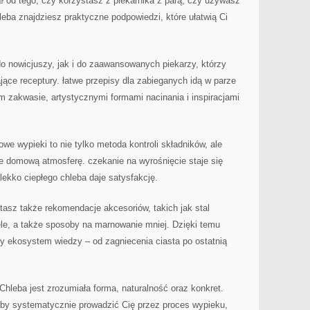
e od tego, czy korzystasz z piekarnika z parą, czy używasz
eba znajdziesz praktyczne podpowiedzi, które ułatwią Ci
o nowicjuszy, jak i do zaawansowanych piekarzy, którzy
jące receptury. łatwe przepisy dla zabieganych idą w parze
 zakwasie, artystycznymi formami nacinania i inspiracjami
e wypieki to nie tylko metoda kontroli składników, ale
je domową atmosferę. czekanie na wyrośnięcie staje się
lekko ciepłego chleba daje satysfakcję.
asz także rekomendacje akcesoriów, takich jak stal
ele, a także sposoby na marnowanie mniej. Dzięki temu
y ekosystem wiedzy – od zagniecenia ciasta po ostatnią
hleba jest zrozumiała forma, naturalność oraz konkret.
 aby systematycznie prowadzić Cię przez proces wypieku,