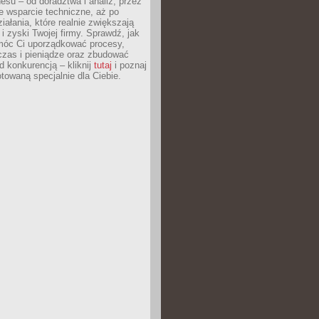
esu – od doradztwa i analiz, przez
 wsparcie techniczne, aż po
iałania, które realnie zwiększają
i zyski Twojej firmy. Sprawdź, jak
óc Ci uporządkować procesy,
czas i pieniądze oraz zbudować
 konkurencją – kliknij
tutaj
i poznaj
otowaną specjalnie dla Ciebie.