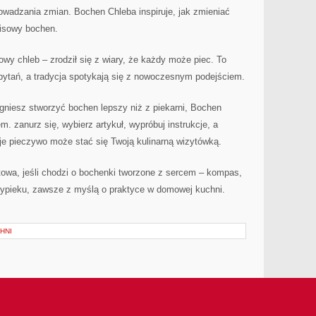
owadzania zmian. Bochen Chleba inspiruje, jak zmieniać
pisowy bochen.
y chleb – zrodził się z wiary, że każdy może piec. To
pytań, a tradycja spotykają się z nowoczesnym podejściem.
ragniesz stworzyć bochen lepszy niż z piekarni, Bochen
. zanurz się, wybierz artykuł, wypróbuj instrukcje, a
je pieczywo może stać się Twoją kulinarną wizytówką.
towa, jeśli chodzi o bochenki tworzone z sercem – kompas,
wypieku, zawsze z myślą o praktyce w domowej kuchni.
HNI