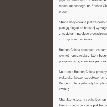
jego bochenek wyjdzie. Niezależni
robota kuchennego, na Bochen Chl
pracę.
Strona dedykowana jest zarówno d
planują sięgać po bardziej wymaga
z wypiekami na długo prowadzonym
z różnych kuchni świata.
Bochen Chleba akcentuje, że domow
również forma relaksu, który budu
przyjemnością, a krojenie jeszcze 
Na stronie Bochen Chleba przeczyt
piekarska, kosze rozrostowe, lam
Bochen Chleba pełni rolę kompletn
kromkę.
Charakterystyczną cechą Bochen C
Każdy przepis tworzony jest tak,