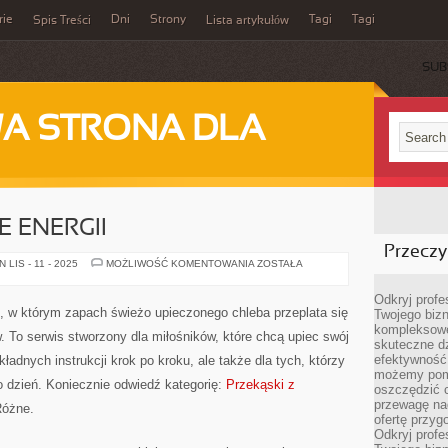
rie
Dni
Strony
Tagi
Tagi
Spis Treści
Lista artykułów
SUB
A STRONA DLA
 ENERGII
Przeczyt
ŚNIADANIA
LIS - 11 - 2025
MOŻLIWOŚĆ KOMENTOWANIA
ZOSTAŁA
PEŁNE
ENERGII
Odkryj prof
, w którym zapach świeżo upieczonego chleba przeplata się
Twojego bizn
kompleksowe
 To serwis stworzony dla miłośników, które chcą upiec swój
skuteczne dz
efektywność 
ładnych instrukcji krok po kroku, ale także dla tych, którzy
możemy pom
o dzień. Koniecznie odwiedź kategorię:
Przekąski z
oszczędzić 
przewagę nad
Różne.
ofertę przyg
Odkryj prof