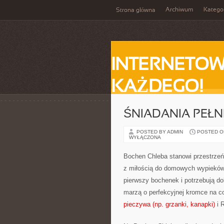
Archiwum
Katego
Strona główna
INTERNETOW
KAŻDEGO!
ŚNIADANIA PEŁNE
POSTED BY ADMIN
POSTED ON 
WYŁĄCZONA
Bochen Chleba stanowi przestrzeń
z miłością do domowych wypieków.
pierwszy bochenek i potrzebują dok
marzą o perfekcyjnej kromce na c
pieczywa (np. grzanki, kanapki)
i 