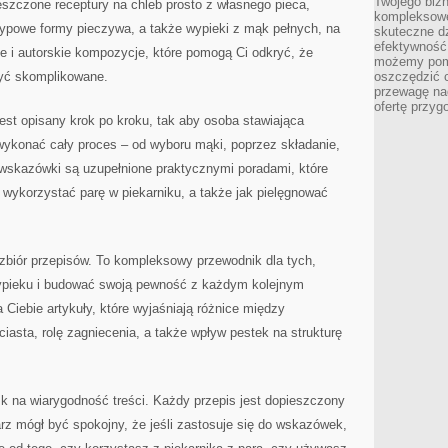
Twojego bizn
szczone receptury na chleb prosto z własnego pieca,
kompleksowe
etypowe formy pieczywa, a także wypieki z mąk pełnych, na
skuteczne dz
efektywność 
e i autorskie kompozycje, które pomogą Ci odkryć, że
możemy pom
być skomplikowane.
oszczędzić 
przewagę nad
ofertę przyg
st opisany krok po kroku, tak aby osoba stawiająca
wykonać cały proces – od wyboru mąki, poprzez składanie,
wskazówki są uzupełnione praktycznymi poradami, które
k wykorzystać parę w piekarniku, a także jak pielęgnować
zbiór przepisów. To kompleksowy przewodnik dla tych,
ypieku i budować swoją pewność z każdym kolejnym
 Ciebie artykuły, które wyjaśniają różnice między
 ciasta, rolę zagniecenia, a także wpływ pestek na strukturę
 na wiarygodność treści. Każdy przepis jest dopieszczony
z mógł być spokojny, że jeśli zastosuje się do wskazówek,