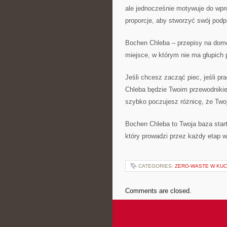
ale jednocześnie motywuje do wpr
proporcje, aby stworzyć swój pod
Bochen Chleba – przepisy na domow
miejsce, w którym nie ma głupich 
Jeśli chcesz zacząć piec, jeśli p
Chleba będzie Twoim przewodnikiem
szybko poczujesz różnicę, że Two
Bochen Chleba to Twoja baza star
który prowadzi przez każdy etap 
CATEGORIES:
ZERO-WASTE W KUC
Comments are closed.