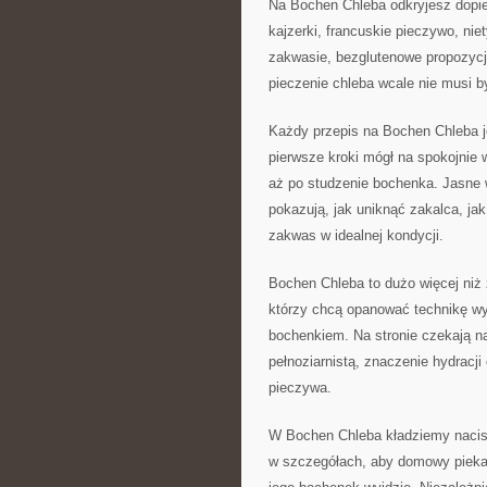
Na Bochen Chleba odkryjesz dopie
kajzerki, francuskie pieczywo, ni
zakwasie, bezglutenowe propozycj
pieczenie chleba wcale nie musi 
Każdy przepis na Bochen Chleba je
pierwsze kroki mógł na spokojnie 
aż po studzenie bochenka. Jasne 
pokazują, jak uniknąć zakalca, ja
zakwas w idealnej kondycji.
Bochen Chleba to dużo więcej niż 
którzy chcą opanować technikę w
bochenkiem. Na stronie czekają na
pełnoziarnistą, znaczenie hydracji
pieczywa.
W Bochen Chleba kładziemy nacisk
w szczegółach, aby domowy piekar