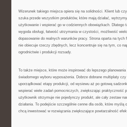
Wizerunek takiego miejsca opiera się na solidności. Klient lub czyt
szuka przede wszystkim produktów, które mają działać, wytrzym
użytkowanie i wspierać go w codziennych obowiązkach. Dlatego t
wygoda obsługi, łatwość utrzymania w czystości, możliwość wiel
dopasowanie do realnych warunków pracy. Strona oparta na tych fi
nie obiecuje rzeczy zbędnych, lecz koncentruje się na tym, co n
ogrodnictwie i produkcji rozsady.
To także miejsce, które może inspirować do lepszego planowania 
świadomego wyboru wyposażenia. Dobrze dobrane multiplaty czy 
uporządkować etapy produkcji, od wysiewu aż po gotową sadzonkę
wspierać wiele zadań pomocniczych, zwiększając praktyczność pr
użytkownik otrzymuje nie pojedynczy produkt, ale cały zestaw na
działania. To podejście szczególnie cenne dla osób, które myślą o
chcą inwestować w rozwiązania zwiększające powtarzalność efek