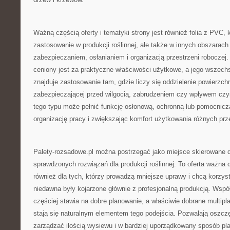
Ważną częścią oferty i tematyki strony jest również folia z PVC, 
zastosowanie w produkcji roślinnej, ale także w innych obszarac
zabezpieczaniem, osłanianiem i organizacją przestrzeni roboczej.
ceniony jest za praktyczne właściwości użytkowe, a jego wszech
znajduje zastosowanie tam, gdzie liczy się oddzielenie powierzch
zabezpieczającej przed wilgocią, zabrudzeniem czy wpływem czy
tego typu może pełnić funkcję osłonową, ochronną lub pomocnicz
organizację pracy i zwiększając komfort użytkowania różnych prze
Palety-rozsadowe.pl można postrzegać jako miejsce skierowane do
sprawdzonych rozwiązań dla produkcji roślinnej. To oferta ważna 
również dla tych, którzy prowadzą mniejsze uprawy i chcą korzyst
niedawna były kojarzone głównie z profesjonalną produkcją. Wsp
częściej stawia na dobre planowanie, a właściwie dobrane multipl
stają się naturalnym elementem tego podejścia. Pozwalają oszczę
zarządzać ilością wysiewu i w bardziej uporządkowany sposób pl