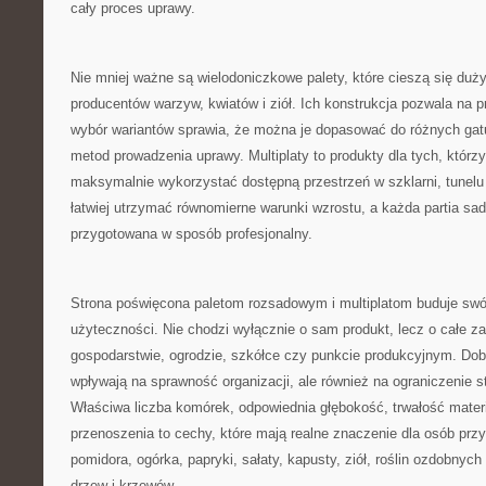
cały proces uprawy.
Nie mniej ważne są wielodoniczkowe palety, które cieszą się du
producentów warzyw, kwiatów i ziół. Ich konstrukcja pozwala na p
wybór wariantów sprawia, że można je dopasować do różnych gat
metod prowadzenia uprawy. Multiplaty to produkty dla tych, którz
maksymalnie wykorzystać dostępną przestrzeń w szklarni, tunelu 
łatwiej utrzymać równomierne warunki wzrostu, a każda partia s
przygotowana w sposób profesjonalny.
Strona poświęcona paletom rozsadowym i multiplatom buduje swó
użyteczności. Nie chodzi wyłącznie o sam produkt, lecz o całe z
gospodarstwie, ogrodzie, szkółce czy punkcie produkcyjnym. Dobr
wpływają na sprawność organizacji, ale również na ograniczenie st
Właściwa liczba komórek, odpowiednia głębokość, trwałość mater
przenoszenia to cechy, które mają realne znaczenie dla osób pr
pomidora, ogórka, papryki, sałaty, kapusty, ziół, roślin ozdobny
drzew i krzewów.