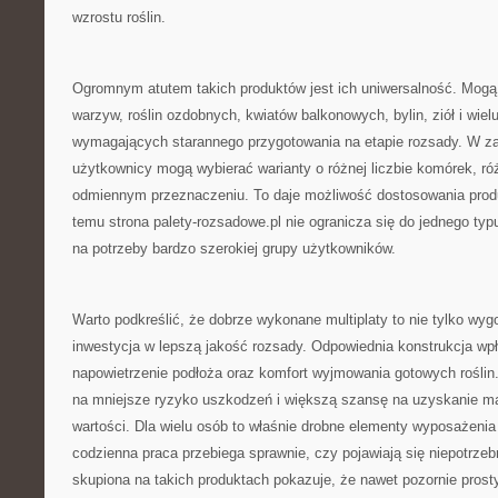
wzrostu roślin.
Ogromnym atutem takich produktów jest ich uniwersalność. Mogą
warzyw, roślin ozdobnych, kwiatów balkonowych, bylin, ziół i wie
wymagających starannego przygotowania na etapie rozsady. W za
użytkownicy mogą wybierać warianty o różnej liczbie komórek, ró
odmiennym przeznaczeniu. To daje możliwość dostosowania produk
temu strona palety-rozsadowe.pl nie ogranicza się do jednego typ
na potrzeby bardzo szerokiej grupy użytkowników.
Warto podkreślić, że dobrze wykonane multiplaty to nie tylko wygo
inwestycja w lepszą jakość rozsady. Odpowiednia konstrukcja w
napowietrzenie podłoża oraz komfort wyjmowania gotowych roślin
na mniejsze ryzyko uszkodzeń i większą szansę na uzyskanie mat
wartości. Dla wielu osób to właśnie drobne elementy wyposażenia
codzienna praca przebiega sprawnie, czy pojawiają się niepotrzeb
skupiona na takich produktach pokazuje, że nawet pozornie prosty