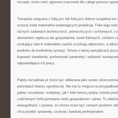
rozsady, może mieć ogromne znaczenie dla całego procesu upra
Tematyka związana z folią pvc lub folią pcv dobrze uzupełnia ten 
szerzej świat materiałów wspierających produkcję. Folie tego ro
różnych zadaniach technicznych, pomocniczych i ochronnych, co
elementem zaplecza dla gospodarstw, tuneli foliowych, szklarni 
szukający takich materiałów zwykle oczekują odporności, a takż
produktu do konkretnej sytuacji. Strona o takiej specjalizacji prz
kupować świadomie, porównywać parametry i wybierać rozwiązani
odpowiadające ich pracy.
Palety-rozsadowe.pl może być odbierana jako serwis skoncentro
potrzebach branży ogrodniczej. Nie ma tu miejsca na przypadko
palety rozsadowe, multiplaty, jak i folie tworzą spójny zestaw pr
codziennym funkcjonowaniu wielu gospodarstw i upraw. To właśnie
wiarygodność i sprawia, że strona może być cennym punktem odni
chcą działać sprawniej, szybciej i bardziej profesjonalnie.