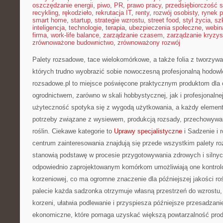
oszczędzanie energii
,
piwo
,
PR
,
prawo pracy
,
przedsiębiorczość 
recykling
,
rękodzieło
,
rekrutacja IT
,
renty
,
rozwój osobisty
,
rynek p
smart home
,
startup
,
strategie wzrostu
,
street food
,
styl życia
,
sz
inteligencja
,
technologie
,
terapia
,
ubezpieczenia społeczne
,
webin
firma
,
work-life balance
,
zarządzanie czasem
,
zarządzanie kryzy
zrównoważone budownictwo
,
zrównoważony rozwój
Palety rozsadowe, tace wielokomórkowe, a także folia z tworzyw
których trudno wyobrazić sobie nowoczesną profesjonalną hodowl
rozsadowe.pl to miejsce poświęcone praktycznym produktom dla 
ogrodnictwem, zarówno w skali hobbystycznej, jak i profesjonalnej
użyteczność spotyka się z wygodą użytkowania, a każdy element 
potrzeby związane z wysiewem, produkcją rozsady, przechowywa
roślin. Ciekawe kategorie to
Uprawy specjalistyczne
i Sadzenie i 
centrum zainteresowania znajdują się przede wszystkim palety ro
stanowią podstawę w procesie przygotowywania zdrowych i silnyc
odpowiednio zaprojektowanym komórkom umożliwiają one kontrol
korzeniowej, co ma ogromne znaczenie dla późniejszej jakości ro
palecie każda sadzonka otrzymuje własną przestrzeń do wzrostu, 
korzeni, ułatwia podlewanie i przyspiesza późniejsze przesadzani
ekonomiczne, które pomaga uzyskać większą powtarzalność produk