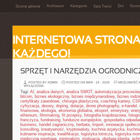
Archiwum
Kategorie
Dni
Stron
Strona główna
Spis Treści
INTERNETOWA STRONA
KAŻDEGO!
SPRZĘT I NARZĘDZIA OGRODNIC
POSTED BY ADMIN
POSTED ON MAR - 16 - 2026
MOŻLIWOŚĆ 
WYŁĄCZONA
Tagi:
AI
,
analiza danych
,
analiza SWOT
,
automatyzacja procesów
bitcoin
,
biznes ekologiczny
,
biznes międzynarodowy
,
biznes rodzi
certyfikaty zawodowe
,
chirurgia plastyczna
,
coaching kariery
,
CS
cyfryzacja
,
desery
,
doping
,
dotacje
,
drone photography
,
e-handel
,
finansowa
,
ekologia
,
ekonomia globalna
,
eksport
,
emerytury
,
ener
ethereum
,
filmmaking
,
fit przepisy
,
fotografia krajobrazowa
,
fotogr
franczyza
,
fundraising
,
fundusze europejskie
,
gospodarka odpada
business
,
handel zagraniczny
,
herbata
,
import
,
innowacje społecz
konsulting
,
kreatywność
,
kryptowaluty
,
kuchnia azjatycka
,
kuchni
kulinarne inspiracje
,
kwalifikacje
,
logistyka lotnicza
,
logistyka mo
medycyna sportowa
,
minimalizm
,
motivacja
,
obsługa klienta
,
ochr