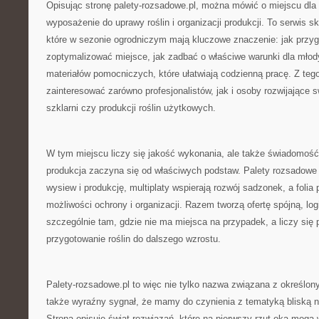
Opisując stronę palety-rozsadowe.pl, można mówić o miejscu dla 
wyposażenie do uprawy roślin i organizacji produkcji. To serwis 
które w sezonie ogrodniczym mają kluczowe znaczenie: jak przyg
zoptymalizować miejsce, jak zadbać o właściwe warunki dla młodyc
materiałów pomocniczych, które ułatwiają codzienną pracę. Z te
zainteresować zarówno profesjonalistów, jak i osoby rozwijające 
szklarni czy produkcji roślin użytkowych.
W tym miejscu liczy się jakość wykonania, ale także świadomoś
produkcja zaczyna się od właściwych podstaw. Palety rozsadow
wysiew i produkcję, multiplaty wspierają rozwój sadzonek, a folia
możliwości ochrony i organizacji. Razem tworzą ofertę spójną, log
szczególnie tam, gdzie nie ma miejsca na przypadek, a liczy się
przygotowanie roślin do dalszego wzrostu.
Palety-rozsadowe.pl to więc nie tylko nazwa związana z określo
także wyraźny sygnał, że mamy do czynienia z tematyką bliską
Strona opisuje świat rozwiązań, które na pierwszy rzut oka mogą 