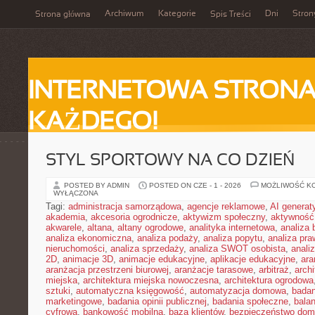
Archiwum
Kategorie
Dni
Stron
Strona główna
Spis Treści
INTERNETOWA STRONA
KAŻDEGO!
STYL SPORTOWY NA CO DZIEŃ
POSTED BY ADMIN
POSTED ON CZE - 1 - 2026
MOŻLIWOŚĆ K
WYŁĄCZONA
Tagi:
administracja samorządowa
,
agencje reklamowe
,
AI genera
akademia
,
akcesoria ogrodnicze
,
aktywizm społeczny
,
aktywność
akwarele
,
altana
,
altany ogrodowe
,
analityka internetowa
,
analiza
analiza ekonomiczna
,
analiza podaży
,
analiza popytu
,
analiza pr
nieruchomości
,
analiza sprzedaży
,
analiza SWOT osobista
,
analiz
2D
,
animacje 3D
,
animacje edukacyjne
,
aplikacje edukacyjne
,
ara
aranżacja przestrzeni biurowej
,
aranżacje tarasowe
,
arbitraż
,
archi
miejska
,
architektura miejska nowoczesna
,
architektura ogrodowa
sztuki
,
automatyczna księgowość
,
automatyzacja domowa
,
badan
marketingowe
,
badania opinii publicznej
,
badania społeczne
,
bala
cyfrowa
,
bankowość mobilna
,
baza klientów
,
bezpieczeństwo do