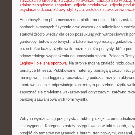
zarządzanie stresem
,
zarządzanie twórcze
,
zarządzanie wiedzą
,
zdalne zarządzanie zespołem
,
zdjęcia produktowe
,
zdjęcia produ
psychiczne dzieci
,
zdrowy styl życia
,
ziołolecznictwo
,
zrównoważo
EsportowySklep.pl to nowoczesna platforma online, która została
osobach aktywnych fizycznie oraz wszystkich miłośnikach codzie
stanowi źródło wiedzy dla osób poszukujących wartościowych po
garderoby, butów sportowych, a także różnego rodzaju gadżetów t
bazie treści każdy użytkownik może znaleźć pomysły, które po
odpowiedniego wyposażenia do uprawiania sportu. Polecam Testy 
Leginsy i bielizna sportowa
. Na stronie można znaleźć rozbudowa
tematyce fitnessu. Publikowane materiały pomagają zrozumieć, j
treningowe, jakie legginsy sprawdzą się podczas różnych aktywno
sportowe najlepiej odpowiadają konkretnym potrzebom użytkownik
zapoznać się z wieloma wskazówkami dotyczącymi zarówno rekrea
bardziej zaawansowanych form wysiłku.
Witryna wyróżnia się przejrzystą strukturą, dzięki czemu odnalezie
jest wygodne. Kategorie zostały przygotowane w taki sposób, ab
przejść do tematów związanych z butami treningowymi, dresami, 