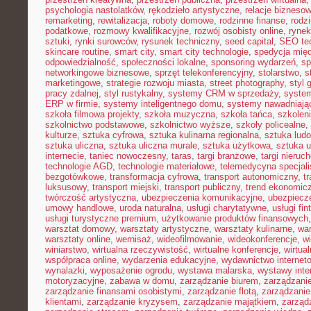
psychologia nastolatków
,
rękodzieło artystyczne
,
relacje bizneso
remarketing
,
rewitalizacja
,
roboty domowe
,
rodzinne finanse
,
rodz
podatkowe
,
rozmowy kwalifikacyjne
,
rozwój osobisty online
,
rynek
sztuki
,
rynki surowców
,
rysunek techniczny
,
seed capital
,
SEO te
skincare routine
,
smart city
,
smart city technologie
,
spedycja mię
odpowiedzialność
,
społeczności lokalne
,
sponsoring wydarzeń
,
sp
networkingowe biznesowe
,
sprzęt telekonferencyjny
,
stolarstwo
,
s
marketingowe
,
strategie rozwoju miasta
,
street photography
,
styl 
pracy zdalnej
,
styl rustykalny
,
systemy CRM w sprzedaży
,
syste
ERP w firmie
,
systemy inteligentnego domu
,
systemy nawadniają
szkoła filmowa projekty
,
szkoła muzyczna
,
szkoła tańca
,
szkolen
szkolnictwo podstawowe
,
szkolnictwo wyższe
,
szkoły policealne
,
kulturze
,
sztuka cyfrowa
,
sztuka kulinarna regionalna
,
sztuka lud
sztuka uliczna
,
sztuka uliczna murale
,
sztuka użytkowa
,
sztuka 
internecie
,
taniec nowoczesny
,
taras
,
targi branżowe
,
targi nieruc
technologie AGD
,
technologie materiałowe
,
telemedycyna specjal
bezgotówkowe
,
transformacja cyfrowa
,
transport autonomiczny
,
t
luksusowy
,
transport miejski
,
transport publiczny
,
trend ekonomic
twórczość artystyczna
,
ubezpieczenia komunikacyjne
,
ubezpiecz
umowy handlowe
,
uroda naturalna
,
usługi charytatywne
,
usługi fin
usługi turystyczne premium
,
użytkowanie produktów finansowych
warsztat domowy
,
warsztaty artystyczne
,
warsztaty kulinarne
,
wa
warsztaty online
,
wernisaż
,
wideofilmowanie
,
wideokonferencje
,
w
winiarstwo
,
wirtualna rzeczywistość
,
wirtualne konferencje
,
wirtual
współpraca online
,
wydarzenia edukacyjne
,
wydawnictwo internet
wynalazki
,
wyposażenie ogrodu
,
wystawa malarska
,
wystawy inte
motoryzacyjne
,
zabawa w domu
,
zarządzanie biurem
,
zarządzan
zarządzanie finansami osobistymi
,
zarządzanie flotą
,
zarządzanie
klientami
,
zarządzanie kryzysem
,
zarządzanie majątkiem
,
zarząd