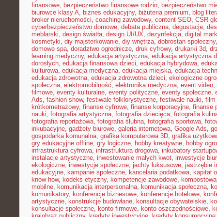
finansowe
,
bezpieczeństwo finansowe rodzin
,
bezpieczeństwo mie
biurowce klasy A
,
biznes edukacyjny
,
biżuteria premium
,
blog lite
broker nieruchomości
,
coaching zawodowy
,
content SEO
,
CSR gl
cyberbezpieczeństwo domowe
,
debata publiczna
,
degustacje
,
des
meblarski
,
design światła
,
design UI/UX
,
dezynfekcja
,
digital mar
kosmetyki
,
diy majsterkowanie
,
diy wnętrza
,
dobrostan społeczny
domowe spa
,
doradztwo ogrodnicze
,
druk cyfrowy
,
drukarki 3d
,
dr
learning medyczny
,
edukacja artystyczna
,
edukacja artystyczna d
dorosłych
,
edukacja finansowa dzieci
,
edukacja hybrydowa
,
eduka
kulturowa
,
edukacja medyczna
,
edukacja miejska
,
edukacja tech
edukacja zdrowotna
,
edukacja zdrowotna dzieci
,
ekologiczne ogro
społeczna
,
elektromobilność
,
elektronika medyczna
,
event video
,
filmowe
,
eventy kulturalne
,
eventy polityczne
,
eventy społeczne
,
Ads
,
fashion show
,
festiwale folklorystyczne
,
festiwale nauki
,
fil
krótkometrażowy
,
finanse cyfrowe
,
finanse korporacyjne
,
finanse 
nauki
,
fotografia artystyczna
,
fotografia dziecięca
,
fotografia kulin
fotografia reportażowa
,
fotografia ślubna
,
fotografia sportowa
,
foto
inkubacyjne
,
gadżety biurowe
,
galeria internetowa
,
Google Ads
,
go
gospodarka komunalna
,
grafika komputerowa 3D
,
grafika użytkow
gry edukacyjne offline
,
gry logiczne
,
hobby kreatywne
,
hobby ogro
infrastruktura cyfrowa
,
infrastruktura drogowa
,
inkubatory startupó
instalacje artystyczne
,
inwestowanie małych kwot
,
inwestycje biu
ekologiczne
,
inwestycje społeczne
,
jachty luksusowe
,
jastrzębie 
edukacyjne
,
kampanie społeczne
,
kancelaria podatkowa
,
kapitał 
know-how
,
kodeks etyczny
,
kompetencje zawodowe
,
kompostowa
mobilne
,
komunikacja interpersonalna
,
komunikacja społeczna
,
ko
komunikatory
,
konferencje biznesowe
,
konferencje hotelowe
,
konf
artystyczne
,
konstrukcje budowlane
,
konsultacje obywatelskie
,
ko
konsultacje społeczne
,
konto firmowe
,
konto oszczędnościowe
,
k
krajobraz publiczny
,
kredyty inwestycyjne
,
kredyty konsumpcyjne