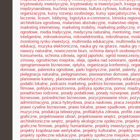
kryptowaluty inwestycyjne
,
kryptowaluty w inwestycjach
,
księga g
międzynarodowa
,
kuchnia sezonowa
,
kultura cyfrowa
,
kultura mie
organizacyjna
,
kursy rozwoju osobistego
,
kursy specjalistyczne
,
l
leczenie
,
liceum
,
lobbying
,
logistyka e-commerce
,
lotniska region
architektura ogrodowa
,
malarstwo abstrakcyjne
,
malarstwo olejne
marketing internetowy
,
marketing mobilny
,
marketing polityczny
,
m
ogrodowe
,
media tradycyjne
,
medycyna naturalna
,
mentoring
,
men
inteligentne
,
mikroekonomia
,
mikroelektronika
,
mikrofinanse
,
moda
monitoring rynku inwestycji
,
multimedia edukacyjne
,
multimedia ku
edukacji
,
muzyka elektroniczna
,
nauka gry na gitarze
,
nauka gry n
nawozy naturalne
,
nowoczesne biuro
,
ochrona danych osobowych
konsumenta
,
ochrona zdrowia
,
ogród japoński
,
ogród nowoczesny
zimowy
,
ogrodnictwo miejskie
,
oleje
,
opieka nad seniorami
,
opiek
oprogramowanie biznesowe
,
optyka
,
organizacja konferencji
,
orga
domowe
,
paleniska ogrodowe
,
parki logistyczne
,
pastel
,
patenty
,
p
pielęgnacja naturalna
,
pielęgniarstwo
,
piwowarstwo domowe
,
plan
planowanie kariery
,
planowanie urbanistyczne
,
platformy edukacyj
podatki lokalne
,
podcasts marketing
,
podróże biznesowe
,
podróże
filmowe
,
polityka przestrzenna
,
polityka społeczna
,
pomoc międz
poradnictwo rodzinne
,
porady podatkowe
,
porady rozwojowe
,
portf
biznesowe
,
pośrednictwo biznesowe
,
pozycjonowanie stron
,
poży
administracyjna
,
praca hybrydowa
,
praca naukowa
,
praca zespoło
prawo cywilne biznesowe
,
prawo lokalne
,
prawo spadkowe
,
privat
muzyczna
,
produkcja telewizyjna
,
profilaktyka zdrowia
,
profile z
graficzne
,
projektowanie ubrań
,
projektowanie wnętrz
,
projektowan
architektoniczne wnętrz
,
projekty ekologiczne społeczne
,
projekty
graficzne firmowe
,
projekty humanitarne
,
projekty inwestycyjne
,
p
projekty krajobrazowe wertykalne
,
projekty kulturalne
,
projekty m
projekty społeczne edukacyjne
,
projekty społeczne miejskie
,
prze
przestrzeń kreatywna
,
przestrzeń publiczna
,
przestrzeń wirtualna