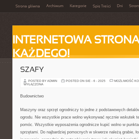
Archiwum
Kategorie
Dni
Stron
Strona główna
Spis Treści
INTERNETOWA STRONA
KAŻDEGO!
SZAFY
POSTED BY ADMIN
POSTED ON SIE - 6 - 2025
MOŻLIWOŚĆ K
WYŁĄCZONA
Budownictwo
Maszyny oraz sprzęt ogrodniczy to jedne z podstawowych detalów
ogrodu. Nie wszystkie prace wolno wykonywać ręcznie wskutek t
pomóc. Wszystkie wyposażenia ogrodnicze kupić wolno w punkta
sprzętami. Do najbardziej pomocnych w skwerze należą grabie, ło