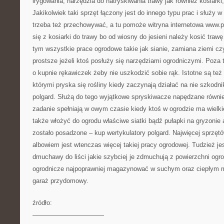
irygowania, narzędzia do natryskiwania trawy jak również kosiarki,
Jakikolwiek taki sprzęt łączony jest do innego typu prac i służy w
trzeba też przechowywać, a tu pomoże witryna internetowa www.po
się z kosiarki do trawy bo od wiosny do jesieni należy kosić traw
tym wszystkie prace ogrodowe takie jak sianie, zamiana ziemi cz
prostsze jeżeli ktoś posłuży się narzędziami ogrodniczymi. Poza
o kupnie rękawiczek żeby nie uszkodzić sobie rąk. Istotne są te
którymi pryska się rośliny kiedy zaczynają działać na nie szkodni
polgard. Służą do tego wyjątkowe spryskiwacze napędzane równie
zadanie spełniają w owym czasie kiedy ktoś w ogrodzie ma wiel
także włożyć do ogrodu właściwe siatki bądź pułapki na gryzonie 
zostało posadzone – kup wertykulatory polgard. Najwięcej sprzętó
albowiem jest wtenczas więcej takiej pracy ogrodowej. Tudzież je
dmuchawy do liści jakie szybciej je zdmuchują z powierzchni og
ogrodnicze najpoprawniej magazynować w suchym oraz ciepłym mi
garaż przydomowy.
źródło:
———————————