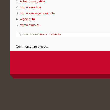
1.
zobacz wszystkie
2.
http://les-ad.de
3.
http://lesnoi-gorodok.info
4.
więcej tutaj
5.
http://lexoo.eu
CATEGORIES:
DIETA I ŻYWIENIE
Comments are closed.