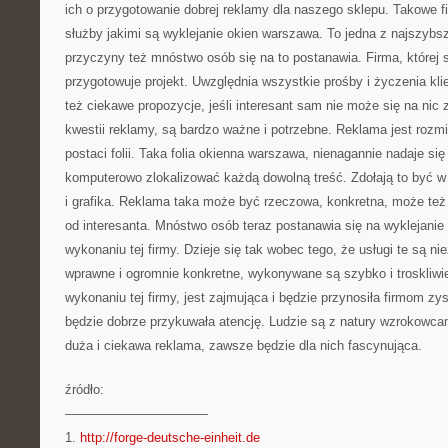
ich o przygotowanie dobrej reklamy dla naszego sklepu. Takowe f
służby jakimi są wyklejanie okien warszawa. To jedna z najszybsz
przyczyny też mnóstwo osób się na to postanawia. Firma, której si
przygotowuje projekt. Uwzględnia wszystkie prośby i życzenia klie
też ciekawe propozycje, jeśli interesant sam nie może się na ni
kwestii reklamy, są bardzo ważne i potrzebne. Reklama jest roz
postaci folii. Taka folia okienna warszawa, nienagannie nadaje si
komputerowo zlokalizować każdą dowolną treść. Zdołają to być w
i grafika. Reklama taka może być rzeczowa, konkretna, może też
od interesanta. Mnóstwo osób teraz postanawia się na wyklejanie
wykonaniu tej firmy. Dzieje się tak wobec tego, że usługi te są n
wprawne i ogromnie konkretne, wykonywane są szybko i troskliwi
wykonaniu tej firmy, jest zajmująca i będzie przynosiła firmom zy
będzie dobrze przykuwała atencję. Ludzie są z natury wzrokowca
duża i ciekawa reklama, zawsze będzie dla nich fascynująca.
źródło:
———————————
1.
http://forge-deutsche-einheit.de