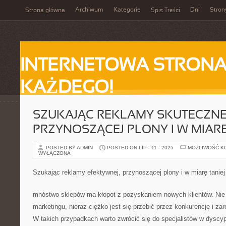
Archiwum
Kategorie
Dni
Stron
Strona główna
Spis Treści
INTERNETOWA STRONA
KAŻDEGO!
SZUKAJĄC REKLAMY SKUTECZNE
PRZYNOSZĄCEJ PLONY I W MIARĘ
POSTED BY ADMIN
POSTED ON LIP - 11 - 2025
MOŻLIWOŚĆ K
WYŁĄCZONA
Szukając reklamy efektywnej, przynoszącej plony i w miarę taniej
mnóstwo sklepów ma kłopot z pozyskaniem nowych klientów. Nie 
marketingu, nieraz ciężko jest się przebić przez konkurencję i za
W takich przypadkach warto zwrócić się do specjalistów w dyscypl