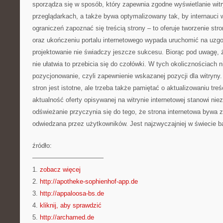
sporządza się w sposób, który zapewnia zgodne wyświetlanie witr
przeglądarkach, a także bywa optymalizowany tak, by internauci 
ograniczeń zapoznać się treścią strony – to oferuje tworzenie st
oraz ukończeniu portalu internetowego wypada uruchomić na uz
projektowanie nie świadczy jeszcze sukcesu. Biorąc pod uwagę, ż
nie ułatwia to przebicia się do czołówki. W tych okolicznościach 
pozycjonowanie, czyli zapewnienie wskazanej pozycji dla witryny
stron jest istotne, ale trzeba także pamiętać o aktualizowaniu tre
aktualność oferty opisywanej na witrynie internetowej stanowi nie
odświeżanie przyczynia się do tego, że strona internetowa bywa 
odwiedzana przez użytkowników. Jest najzwyczajniej w świecie bar
źródło:
———————————
1.
zobacz więcej
2.
http://apotheke-sophienhof-app.de
3.
http://appaloosa-bs.de
4.
kliknij, aby sprawdzić
5.
http://archamed.de