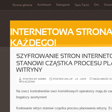
Archiwum
Kategorie
Dni
Stron
Strona główna
Spis Treści
INTERNETOWA STRONA
KAŻDEGO!
SZYFROWANIE STRON INTERNE
STANOWI CZĄSTKA PROCESU P
WITRYNY
POSTED BY ADMIN
POSTED ON LIP - 13 - 2025
MOŻLIWOŚĆ 
WYŁĄCZONA
Na rzecz kontrahentów sieci komórkowych operatorzy mają do zao
bogatszy asortyment
Kodowanie witryn stanowi cząstka procesu planowania witryny. E