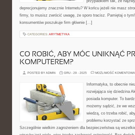
przypadkiem tak, że najzwy
deprecjonujemy znacznie Internetu? W końcu jeżeli nie masz stro
firmy, to musisz zwrócić uwagę, że sporo tracisz. Pamiętaj o tym
konsumentów poszukuje firm głównie […]
CATEGORIES:
ARYTMETYKA
CO ROBIĆ, ABY MÓC UNIKNĄĆ 
KOMPUTEREM?
POSTED BY ADMIN
GRU - 29 - 2025
MOŻLIWOŚĆ KOMENTOWA
Informatyka, to obecnie ni
rozwijająca się dziedzina A
posiada komputer. To bardz
możemy sądzić, że we wszy
wiedzą, co trzeba robić, ab
problemu korzystać ze spr
Szczególnie wielkim zagrożeniem dla bezpieczeństwa są wszelkie
wirusów jest wiele, więc trzeba zachować ostrożność. Bez dwóch