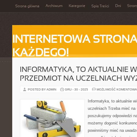
Archiwum
Kategorie
Dni
Stron
Strona główna
Spis Treści
INTERNETOWA STRONA
KAŻDEGO!
INFORMATYKA, TO AKTUALNIE 
PRZEDMIOT NA UCZELNIACH WY
POSTED BY ADMIN
GRU - 30 - 2025
MOŻLIWOŚĆ KOMENTOWA
Informatyka, to aktualnie w
uczelniach Trzeba mieć na 
poszukujemy odpowiedzi na 
możemy dogonić konkurencj
powinniśmy mieć na uwadze