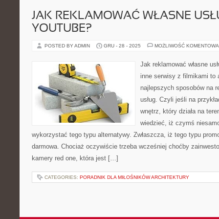
JAK REKLAMOWAĆ WŁASNE USŁ
YOUTUBE?
POSTED BY ADMIN
GRU - 28 - 2025
MOŻLIWOŚĆ KOMENTOWA
Jak reklamować własne usł
inne serwisy z filmikami to 
najlepszych sposobów na 
usług. Czyli jeśli na przykł
wnętrz, który działa na ter
wiedzieć, iż czymś niesamo
wykorzystać tego typu alternatywy. Zwłaszcza, iż tego typu promo
darmowa. Chociaż oczywiście trzeba wcześniej choćby zainwest
kamery red one, która jest […]
CATEGORIES:
PORADNIK DLA MIŁOŚNIKÓW ARCHITEKTURY