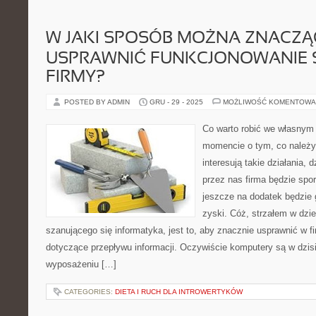
W JAKI SPOSÓB MOŻNA ZNACZ
USPRAWNIĆ FUNKCJONOWANIE 
FIRMY?
POSTED BY ADMIN
GRU - 29 - 2025
MOŻLIWOŚĆ KOMENTOWA
Co warto robić we własny
momencie o tym, co należy 
interesują takie działania,
przez nas firma będzie spor
jeszcze na dodatek będzie
zyski. Cóż, strzałem w dzi
szanującego się informatyka, jest to, aby znacznie usprawnić w f
dotyczące przepływu informacji. Oczywiście komputery są w dzis
wyposażeniu […]
CATEGORIES:
DIETA I RUCH DLA INTROWERTYKÓW