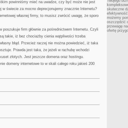
Twojego bizn
stkim powinniśmy mieć na uwadze, czy być może nie jest
kompleksowe
ej w świecie za mocno deprecjonujemy znacznie Internetu?
skuteczne dz
efektywność 
ternetowej własnej firmy, to musisz zwrócić uwagę, że sporo
możemy pom
oszczędzić 
przewagę nad
 poszukuje firm głównie za pośrednictwem Internetu. Czyli
ofertę przyg
są takie, iż bez chociażby cienia wątpliwości trzeba
 własny błąd. Przecież raczej nie można powiedzieć, iż taka
sztuje. Prawda jest taka, że jeżeli w rachubę wchodzi
lkuset złotych. Jest jeszcze domena oraz hostingu.
nie domeny internetowe to w skali całego roku jakieś 200