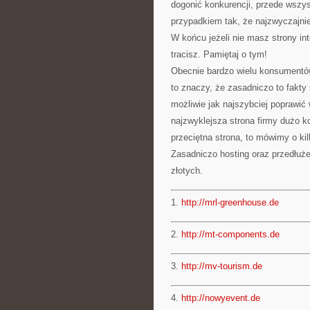
dogonić konkurencji, przede wszy
przypadkiem tak, że najzwyczajni
W końcu jeżeli nie masz strony in
tracisz. Pamiętaj o tym!
Obecnie bardzo wielu konsumentów
to znaczy, że zasadniczo to fakty 
możliwie jak najszybciej poprawić
najzwyklejsza strona firmy dużo ko
przeciętna strona, to mówimy o ki
Zasadniczo hosting oraz przedłuże
złotych.
1.
http://mrl-greenhouse.de
2.
http://mt-components.de
3.
http://mv-tourism.de
4.
http://nowyevent.de