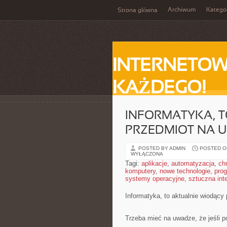
Archiwum
Katego
Strona główna
INTERNETOW
KAŻDEGO!
INFORMATYKA, T
PRZEDMIOT NA 
POSTED BY ADMIN
POSTED ON
WYŁĄCZONA
Tagi:
aplikacje
,
automatyzacja
,
ch
komputery
,
nowe technologie
,
pro
systemy operacyjne
,
sztuczna inte
Informatyka, to aktualnie wiodący
Trzeba mieć na uwadze, że jeśli 