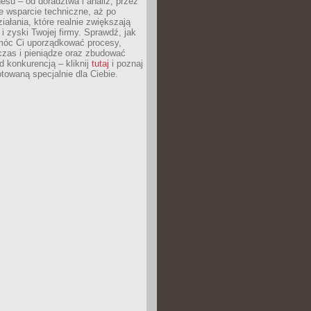
esu – od doradztwa i analiz, przez
 wsparcie techniczne, aż po
iałania, które realnie zwiększają
i zyski Twojej firmy. Sprawdź, jak
óc Ci uporządkować procesy,
czas i pieniądze oraz zbudować
 konkurencją – kliknij
tutaj
i poznaj
otowaną specjalnie dla Ciebie.