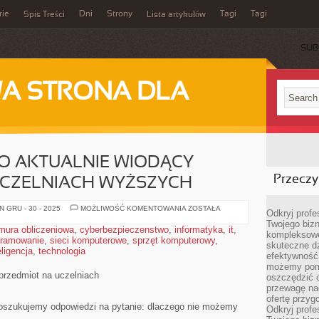
rie
Dni
Strony
Tagi
Tagi
Spis Treści
Lista artykułów
SUB
A STRONA DLA
O AKTUALNIE WIODĄCY
Przeczyt
UCZELNIACH WYŻSZYCH
INFORMATYKA,
 GRU - 30 - 2025
MOŻLIWOŚĆ KOMENTOWANIA
ZOSTAŁA
Odkryj prof
TO
Twojego bizn
AKTUALNIE
mura obliczeniowa
,
cyberbezpieczenstwo
,
informatyka
,
it
,
WIODĄCY
kompleksowe
gramowanie
,
sieci komputerowe
,
sprzęt komputerowy
PRZEDMIOT
,
skuteczne dz
NA
ligencja
,
technologia
UCZELNIACH
efektywność 
WYŻSZYCH
możemy pom
 przedmiot na uczelniach
oszczędzić 
przewagę nad
ofertę przyg
poszukujemy odpowiedzi na pytanie: dlaczego nie możemy
Odkryj prof