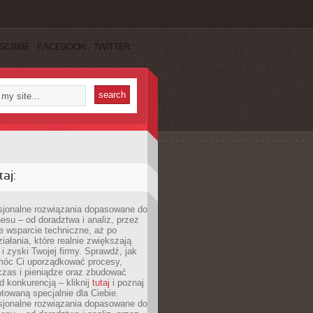
SCRIBE
FACEBOOK
TWITTER
aj:
esjonalne rozwiązania dopasowane do
esu – od doradztwa i analiz, przez
 wsparcie techniczne, aż po
iałania, które realnie zwiększają
i zyski Twojej firmy. Sprawdź, jak
óc Ci uporządkować procesy,
czas i pieniądze oraz zbudować
 konkurencją – kliknij
tutaj
i poznaj
otowaną specjalnie dla Ciebie.
esjonalne rozwiązania dopasowane do