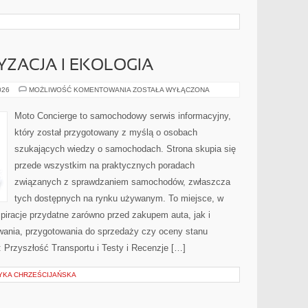
ZACJA I EKOLOGIA
ZIELONA
026
MOŻLIWOŚĆ KOMENTOWANIA
ZOSTAŁA WYŁĄCZONA
MOTORYZACJA
I
EKOLOGIA
Moto Concierge to samochodowy serwis informacyjny,
który został przygotowany z myślą o osobach
szukających wiedzy o samochodach. Strona skupia się
przede wszystkim na praktycznych poradach
związanych z sprawdzaniem samochodów, zwłaszcza
tych dostępnych na rynku używanym. To miejsce, w
piracje przydatne zarówno przed zakupem auta, jak i
wania, przygotowania do sprzedaży czy oceny stanu
 Przyszłość Transportu i Testy i Recenzje […]
YKA CHRZEŚCIJAŃSKA