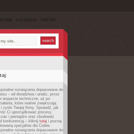
SCRIBE
FACEBOOK
TWITTER
aj:
esjonalne rozwiązania dopasowane do
esu – od doradztwa i analiz, przez
 wsparcie techniczne, aż po
iałania, które realnie zwiększają
i zyski Twojej firmy. Sprawdź, jak
óc Ci uporządkować procesy,
czas i pieniądze oraz zbudować
 konkurencją – kliknij
tutaj
i poznaj
otowaną specjalnie dla Ciebie.
esjonalne rozwiązania dopasowane do