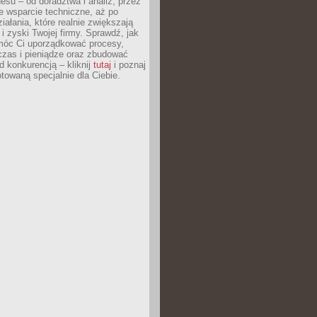
esu – od doradztwa i analiz, przez
 wsparcie techniczne, aż po
iałania, które realnie zwiększają
i zyski Twojej firmy. Sprawdź, jak
óc Ci uporządkować procesy,
czas i pieniądze oraz zbudować
 konkurencją – kliknij
tutaj
i poznaj
otowaną specjalnie dla Ciebie.