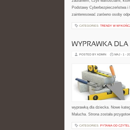
zaufaniem, czyli wartościami, kt
Podstawy Cyberbezpieczeństwa i P
zainteresować zarówno osoby odpo
CATEGORIES:
TRENDY W WYKOŃC
WYPRAWKA DLA
POSTED BY ADMIN
MAJ - 1 - 2
wyprawką dla dziecka. Nowe katego
Malucha. Strona została przygoto
CATEGORIES:
PYTANIA OD CZYTE