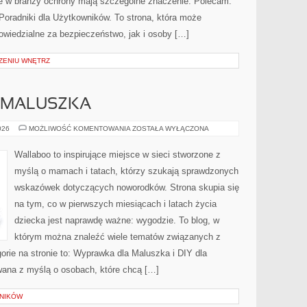
óre w branży ochrony mają szczególne znaczenie. Polecam:
oradniki dla Użytkowników. To strona, która może
wiedzialne za bezpieczeństwo, jak i osoby […]
ZENIU WNĘTRZ
 MALUSZKA
WYPRAWKA
026
MOŻLIWOŚĆ KOMENTOWANIA
ZOSTAŁA WYŁĄCZONA
DLA
MALUSZKA
Wallaboo to inspirujące miejsce w sieci stworzone z
myślą o mamach i tatach, którzy szukają sprawdzonych
wskazówek dotyczących noworodków. Strona skupia się
na tym, co w pierwszych miesiącach i latach życia
dziecka jest naprawdę ważne: wygodzie. To blog, w
którym można znaleźć wiele tematów związanych z
rie na stronie to: Wyprawka dla Maluszka i DIY dla
wana z myślą o osobach, które chcą […]
LNIKÓW