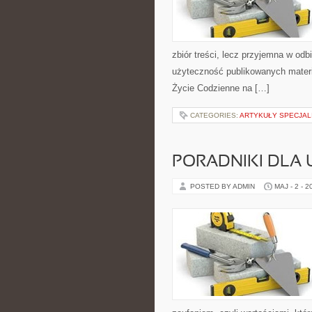
zbiór treści, lecz przyjemna w odb
użyteczność publikowanych materia
Życie Codzienne na […]
CATEGORIES:
ARTYKUŁY SPECJAL
PORADNIKI DLA
POSTED BY ADMIN
MAJ - 2 - 2