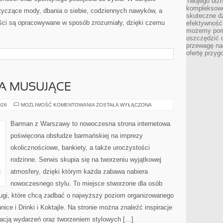
Twojego bizn
kompleksowe
otyczące mody, dbania o siebie, codziennych nawyków, a
skuteczne dz
reści są opracowywane w sposób zrozumiały, dzięki czemu
efektywność 
możemy pom
oszczędzić 
przewagę nad
ofertę przyg
A MUSUJĄCE
SZAMPANY
026
MOŻLIWOŚĆ KOMENTOWANIA
ZOSTAŁA WYŁĄCZONA
I
WINA
MUSUJĄCE
Barman z Warszawy to nowoczesna strona internetowa
poświęcona obsłudze barmańskiej na imprezy
okolicznościowe, bankiety, a także uroczystości
rodzinne. Serwis skupia się na tworzeniu wyjątkowej
atmosfery, dzięki którym każda zabawa nabiera
nowoczesnego stylu. To miejsce stworzone dla osób
ługi, które chcą zadbać o najwyższy poziom organizowanego
ice i Drinki i Koktajle. Na stronie można znaleźć inspiracje
acją wydarzeń oraz tworzeniem stylowych […]