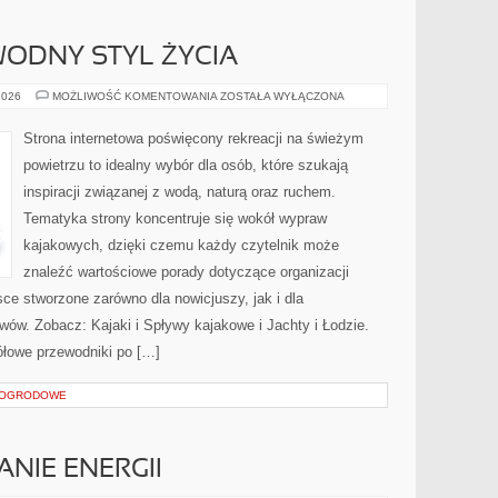
ODNY STYL ŻYCIA
EKOPODRÓŻE
2026
MOŻLIWOŚĆ KOMENTOWANIA
ZOSTAŁA WYŁĄCZONA
–
WODNY
STYL
Strona internetowa poświęcony rekreacji na świeżym
ŻYCIA
powietrzu to idealny wybór dla osób, które szukają
inspiracji związanej z wodą, naturą oraz ruchem.
Tematyka strony koncentruje się wokół wypraw
kajakowych, dzięki czemu każdy czytelnik może
znaleźć wartościowe porady dotyczące organizacji
ce stworzone zarówno dla nowicjuszy, jak i dla
ów. Zobacz: Kajaki i Spływy kajakowe i Jachty i Łodzie.
łowe przewodniki po […]
 OGRODOWE
NIE ENERGII