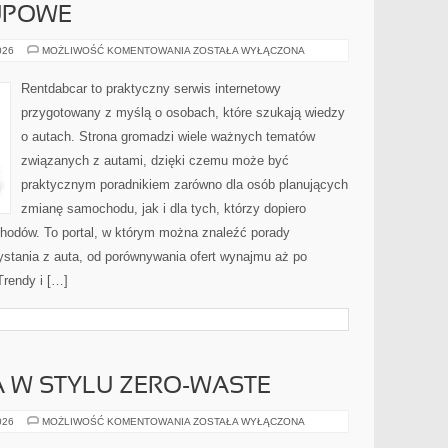
UPOWE
PORADNIKI
026
MOŻLIWOŚĆ KOMENTOWANIA
ZOSTAŁA WYŁĄCZONA
ZAKUPOWE
Rentdabcar to praktyczny serwis internetowy
przygotowany z myślą o osobach, które szukają wiedzy
o autach. Strona gromadzi wiele ważnych tematów
związanych z autami, dzięki czemu może być
praktycznym poradnikiem zarówno dla osób planujących
zmianę samochodu, jak i dla tych, którzy dopiero
chodów. To portal, w którym można znaleźć porady
stania z auta, od porównywania ofert wynajmu aż po
Trendy i […]
 W STYLU ZERO-WASTE
KUCHNIA
026
MOŻLIWOŚĆ KOMENTOWANIA
ZOSTAŁA WYŁĄCZONA
ŚWIATA
W