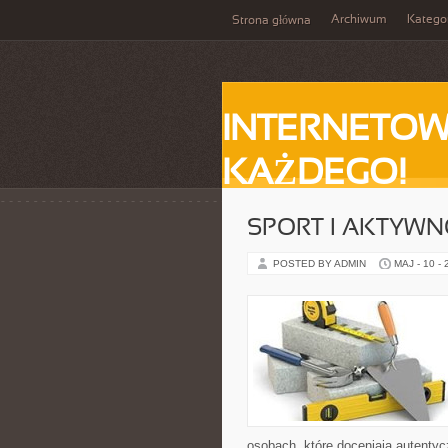
Archiwum
Katego
Strona główna
INTERNETOW
KAŻDEGO!
SPORT I AKTYW
POSTED BY ADMIN
MAJ - 10 -
osobach, które doceniają autentyc