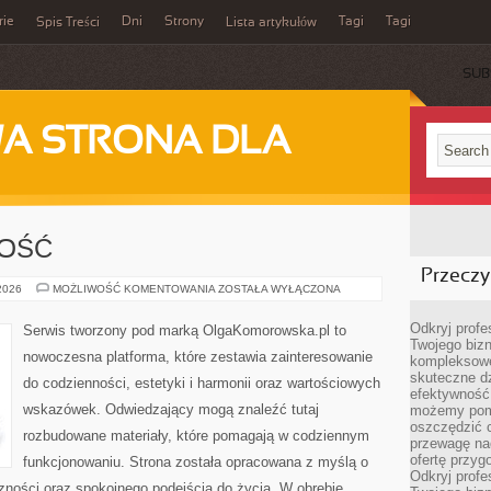
rie
Dni
Strony
Tagi
Tagi
Spis Treści
Lista artykułów
SUB
A STRONA DLA
NOŚĆ
Przeczyt
SPORT
 2026
MOŻLIWOŚĆ KOMENTOWANIA
ZOSTAŁA WYŁĄCZONA
I
AKTYWNOŚĆ
Odkryj prof
Serwis tworzony pod marką OlgaKomorowska.pl to
Twojego bizn
nowoczesna platforma, które zestawia zainteresowanie
kompleksowe
skuteczne dz
do codzienności, estetyki i harmonii oraz wartościowych
efektywność 
wskazówek. Odwiedzający mogą znaleźć tutaj
możemy pom
oszczędzić 
rozbudowane materiały, które pomagają w codziennym
przewagę nad
ofertę przyg
funkcjonowaniu. Strona została opracowana z myślą o
Odkryj prof
zności oraz spokojnego podejścia do życia. W obrębie