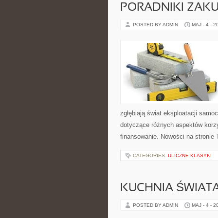
PORADNIKI ZAK
POSTED BY ADMIN
MAJ - 4 - 2
zgłębiają świat eksploatacji samo
dotyczące różnych aspektów korzy
finansowanie. Nowości na stronie 
CATEGORIES:
ULICZNE KLASYKI
KUCHNIA ŚWIATA
POSTED BY ADMIN
MAJ - 4 - 2