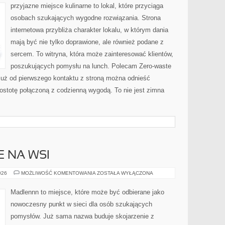
STYLU
przyjazne miejsce kulinarne to lokal, które przyciąga
ZERO-
WASTE
osobach szukających wygodne rozwiązania. Strona
internetowa przybliża charakter lokalu, w którym dania
mają być nie tylko doprawione, ale również podane z
sercem. To witryna, która może zainteresować klientów,
poszukujących pomysłu na lunch. Polecam Zero-waste
uż od pierwszego kontaktu z stroną można odnieść
prostotę połączoną z codzienną wygodą. To nie jest zimna
E NA WSI
ŻYCIE
026
MOŻLIWOŚĆ KOMENTOWANIA
ZOSTAŁA WYŁĄCZONA
CODZIENNE
NA
WSI
Madlennn to miejsce, które może być odbierane jako
nowoczesny punkt w sieci dla osób szukających
pomysłów. Już sama nazwa buduje skojarzenie z