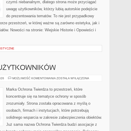
czymś niebanalnym, dlatego strona może przyciągać
uwagę użytkowników, którzy lubią autorskie podejście
do prezentowania tematów. To nie jest przypadkowy
iorze przestrzeń, w której ważne są zarówno estetyka, jak i
łów. Nowości na stronie: Wiejskie Historie i Opowieści i
ISTYCZNE
 UŻYTKOWNIKÓW
PORADNIKI
026
MOŻLIWOŚĆ KOMENTOWANIA
ZOSTAŁA WYŁĄCZONA
DLA
UŻYTKOWNIKÓW
Marka Ochrona Twierdza to przestrzeń, które
koncentruje się na tematyce ochrony w sposób
zrozumiały. Strona została opracowana z myślą o
osobach, firmach i instytucjach, które potrzebują
solidnego wsparcia w zakresie zabezpieczenia obiektów.
Już sama nazwa Ochrona Twierdza budzi asocjacje z