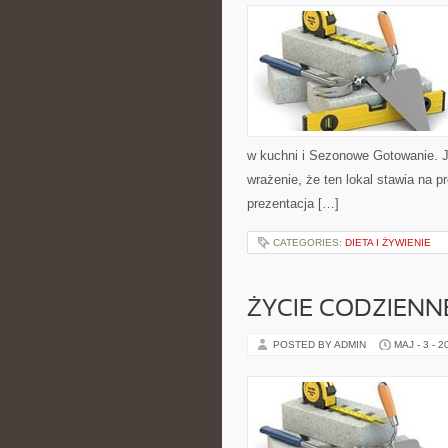
w kuchni i Sezonowe Gotowanie. J
wrażenie, że ten lokal stawia na 
prezentacja […]
CATEGORIES:
DIETA I ŻYWIENIE
ŻYCIE CODZIENN
POSTED BY ADMIN
MAJ - 3 - 2