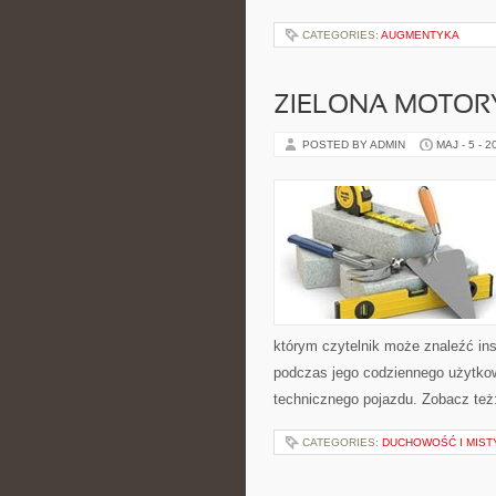
CATEGORIES:
AUGMENTYKA
ZIELONA MOTORY
POSTED BY ADMIN
MAJ - 5 - 2
którym czytelnik może znaleźć ins
podczas jego codziennego użytko
technicznego pojazdu. Zobacz też:
CATEGORIES:
DUCHOWOŚĆ I MIST