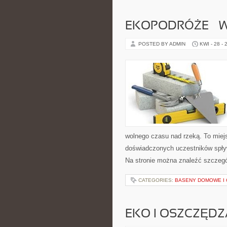
EKOPODRÓŻE – W
POSTED BY ADMIN
KWI - 28 - 
wolnego czasu nad rzeką. To miejs
doświadczonych uczestników spływ
Na stronie można znaleźć szczegó
CATEGORIES:
BASENY DOMOWE I
EKO I OSZCZĘDZA