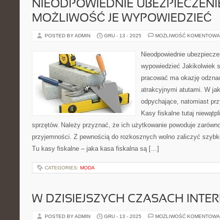
NIEODPOWIEDNIE UBEZPIECZENI
MOŻLIWOŚĆ JE WYPOWIEDZIEĆ
POSTED BY ADMIN
GRU - 13 - 2025
MOŻLIWOŚĆ KOMENTOWA
Nieodpowiednie ubezpiecze
wypowiedzieć Jakikolwiek s
pracować ma okazję odznac
atrakcyjnymi atutami. W ja
odpychające, natomiast przy
Kasy fiskalne tutaj niewątpl
sprzętów. Należy przyznać, że ich użytkowanie powoduje zarówno
przyjemności. Z pewnością do rozkosznych wolno zaliczyć szyb
Tu kasy fiskalne – jaka kasa fiskalna są […]
CATEGORIES:
MODA
W DZISIEJSZYCH CZASACH INTE
POSTED BY ADMIN
GRU - 13 - 2025
MOŻLIWOŚĆ KOMENTOWA