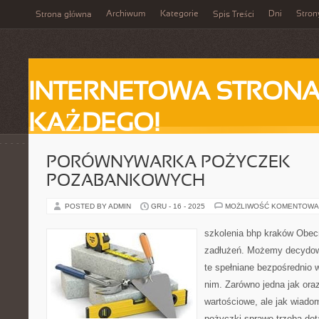
Archiwum
Kategorie
Dni
Stron
Strona główna
Spis Treści
INTERNETOWA STRONA
KAŻDEGO!
PORÓWNYWARKA POŻYCZEK
POZABANKOWYCH
POSTED BY ADMIN
GRU - 16 - 2025
MOŻLIWOŚĆ KOMENTOWA
szkolenia bhp kraków Obec
zadłużeń. Możemy decydow
te spełniane bezpośrednio w
nim. Zarówno jedna jak oraz
wartościowe, ale jak wiado
pożyczki sprawę trzeba det