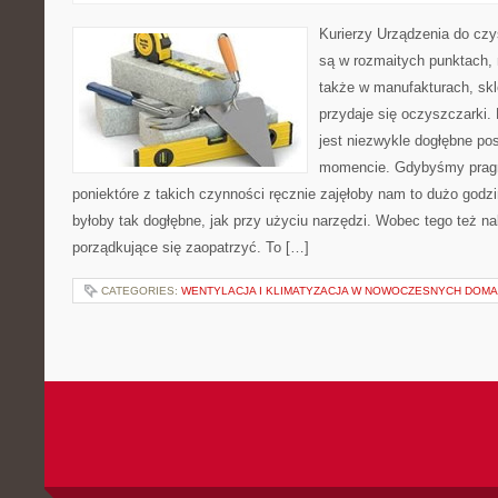
Kurierzy Urządzenia do cz
są w rozmaitych punktach, 
także w manufakturach, skl
przydaje się oczyszczarki.
jest niezwykle dogłębne po
momencie. Gdybyśmy prag
poniektóre z takich czynności ręcznie zajęłoby nam to dużo godzin
byłoby tak dogłębne, jak przy użyciu narzędzi. Wobec tego też na
porządkujące się zaopatrzyć. To […]
CATEGORIES:
WENTYLACJA I KLIMATYZACJA W NOWOCZESNYCH DOM