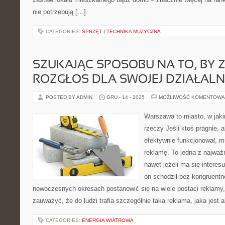
nie potrzebują […]
CATEGORIES:
SPRZĘT I TECHNIKA MUZYCZNA
SZUKAJĄC SPOSOBU NA TO, BY 
ROZGŁOS DLA SWOJEJ DZIAŁALN
POSTED BY ADMIN
GRU - 14 - 2025
MOŻLIWOŚĆ KOMENTOWA
Warszawa to miasto, w jak
rzeczy Jeśli ktoś pragnie, a
efektywnie funkcjonował, m
reklamę. To jedna z najważn
nawet jeżeli ma się interesu
on schodził bez kongruentn
nowoczesnych okresach postanowić się na wiele postaci reklamy
zauważyć, że do ludzi trafia szczególnie taka reklama, jaka jest 
CATEGORIES:
ENERGIA WIATROWA