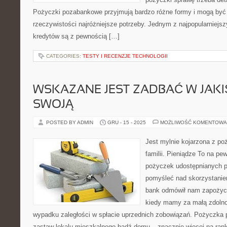
Pożyczki pozabankowe przyjmują bardzo różne formy i mogą być
rzeczywistości najróżniejsze potrzeby. Jednym z najpopularniejsz
kredytów są z pewnością […]
CATEGORIES:
TESTY I RECENZJE TECHNOLOGII
WSKAZANE JEST ZADBAĆ W JAKI
SWOJĄ
POSTED BY ADMIN
GRU - 15 - 2025
MOŻLIWOŚĆ KOMENTOWA
Jest mylnie kojarzona z po
familii. Pieniądze To na pe
pożyczek udostępnianych pr
pomyśleć nad skorzystaniem 
bank odmówił nam zapożycze
kiedy mamy za małą zdoln
wypadku zaległości w spłacie uprzednich zobowiązań. Pożyczka p
zastaw lokalu mieszkalnego bądź domu – znacznie więcej na rank