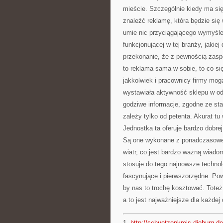
mieście. Szczególnie kiedy ma się
znaleźć reklamę, która będzie się
umie nic przyciągającego wymyśleć
funkcjonującej w tej branży, jaki
przekonanie, że z pewnością zaspo
to reklama sama w sobie, to co się
jakkolwiek i pracownicy firmy mog
wystawiała aktywność sklepu w odp
godziwe informacje, zgodne ze st
zależy tylko od petenta. Akurat tu
Jednostka ta oferuje bardzo dobrej
Są one wykonane z ponadczasowego 
wiatr, co jest bardzo ważną wiado
stosuje do tego najnowsze technol
fascynujące i pierwszorzędne. Pow
by nas to trochę kosztować. Toteż
a to jest najważniejsze dla każdej
1.
http://schuetzenkreis-dieburg.de