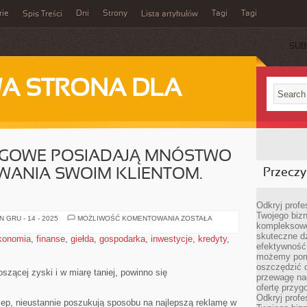
rie
Dni
Strony
Tagi
Tagi
Spis Treści
Lista artykułów
SUB
A STRONA DLA
NGOWE POSIADAJĄ MNÓSTWO
ANIA SWOIM KLIENTOM.
Przeczyt
Odkryj prof
Twojego bizn
FIRMY
 GRU - 14 - 2025
MOŻLIWOŚĆ KOMENTOWANIA
ZOSTAŁA
kompleksowe
MARKETINGOWE
POSIADAJĄ
skuteczne dz
konomia
,
finanse
,
giełda
,
gospodarka
,
inwestycje
,
kredyty
,
MNÓSTWO
efektywność 
DO
ZAPROPONOWANIA
możemy pom
SWOIM
oszczędzić 
KLIENTOM.
szącej zyski i w miarę taniej, powinno się
przewagę nad
PRZYGOTOWUJĄ
ofertę przyg
Odkryj prof
klep, nieustannie poszukują sposobu na najlepszą reklamę w