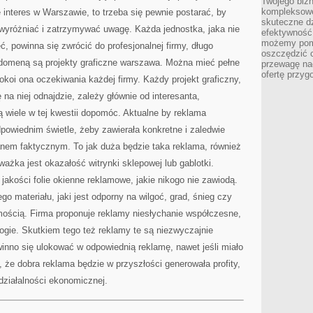
Twojego bizn
kompleksowe
 interes w Warszawie, to trzeba się pewnie postarać, by
skuteczne dz
 wyróżniać i zatrzymywać uwagę. Każda jednostka, jaka nie
efektywność 
możemy pom
, powinna się zwrócić do profesjonalnej firmy, długo
oszczędzić 
ej domeną są projekty graficzne warszawa. Można mieć pełne
przewagę nad
ofertę przyg
koi ona oczekiwania każdej firmy. Każdy projekt graficzny,
 na niej odnajdzie, zależy głównie od interesanta,
ą wiele w tej kwestii dopomóc. Aktualne by reklama
owiednim świetle, żeby zawierała konkretne i zaledwie
anem faktycznym. To jak duża będzie taka reklama, również
 ważka jest okazałość witrynki sklepowej lub gablotki.
 jakości folie okienne reklamowe, jakie nikogo nie zawiodą.
materiału, jaki jest odporny na wilgoć, grad, śnieg czy
mością. Firma proponuje reklamy niesłychanie współczesne,
ogie. Skutkiem tego też reklamy te są niezwyczajnie
inno się ulokować w odpowiednią reklamę, nawet jeśli miało
, że dobra reklama będzie w przyszłości generowała profity,
 działalności ekonomicznej.