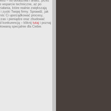
esu – od doradztwa i analiz, przez
 wsparcie techniczne, aż po
iałania, które realnie zwiększają
i zyski Twojej firmy. Sprawdź, jak
óc Ci uporządkować procesy,
czas i pieniądze oraz zbudować
 konkurencją – kliknij
tutaj
i poznaj
otowaną specjalnie dla Ciebie.