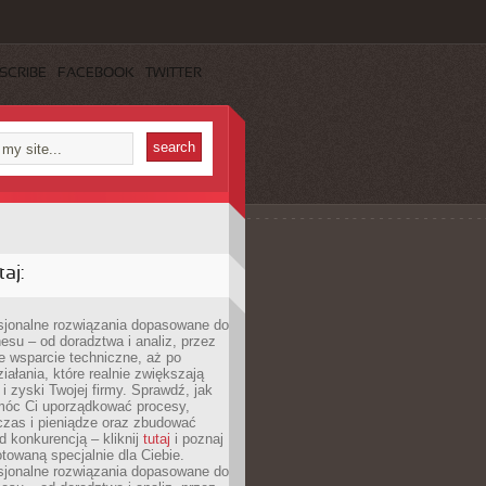
SCRIBE
FACEBOOK
TWITTER
aj:
esjonalne rozwiązania dopasowane do
esu – od doradztwa i analiz, przez
 wsparcie techniczne, aż po
iałania, które realnie zwiększają
i zyski Twojej firmy. Sprawdź, jak
óc Ci uporządkować procesy,
czas i pieniądze oraz zbudować
 konkurencją – kliknij
tutaj
i poznaj
otowaną specjalnie dla Ciebie.
esjonalne rozwiązania dopasowane do