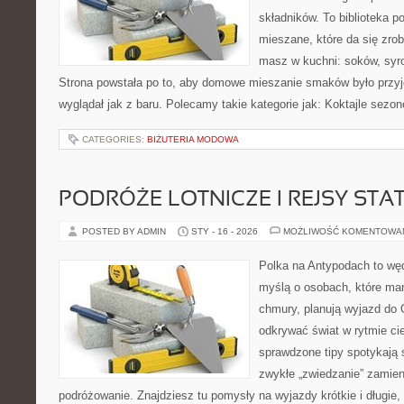
składników. To biblioteka 
mieszane, które da się zrob
masz w kuchni: soków, syro
Strona powstała po to, aby domowe mieszanie smaków było przy
wyglądał jak z baru. Polecamy takie kategorie jak: Koktajle sezon
CATEGORIES:
BIŻUTERIA MODOWA
PODRÓŻE LOTNICZE I REJSY STA
POSTED BY ADMIN
STY - 16 - 2026
MOŻLIWOŚĆ KOMENTOWA
Polka na Antypodach to wę
myślą o osobach, które marz
chmury, planują wyjazd do 
odkrywać świat w rytmie ci
sprawdzone tipy spotykają si
zwykłe „zwiedzanie” zamie
podróżowanie. Znajdziesz tu pomysły na wyjazdy krótkie i długie,