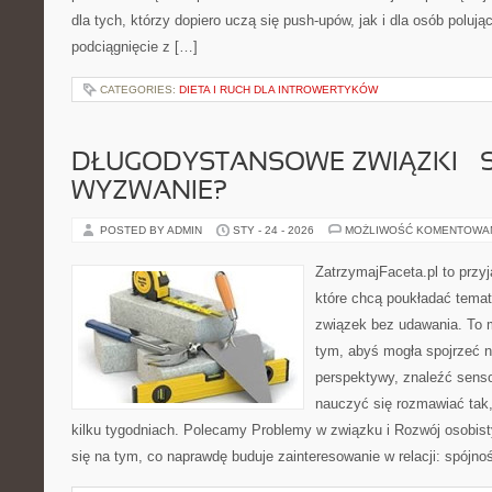
dla tych, którzy dopiero uczą się push-upów, jak i dla osób polu
podciągnięcie z […]
CATEGORIES:
DIETA I RUCH DLA INTROWERTYKÓW
DŁUGODYSTANSOWE ZWIĄZKI – 
WYZWANIE?
POSTED BY ADMIN
STY - 24 - 2026
MOŻLIWOŚĆ KOMENTOWA
ZatrzymajFaceta.pl to przyj
które chcą poukładać temat
związek bez udawania. To 
tym, abyś mogła spojrzeć n
perspektywy, znaleźć sens
nauczyć się rozmawiać tak,
kilku tygodniach. Polecamy Problemy w związku i Rozwój osobisty
się na tym, co naprawdę buduje zainteresowanie w relacji: spójnoś