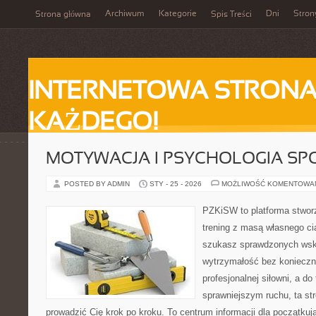
Archiwum
Kategorie
Dni
Stron
Strona główna
Spis Treści
INTERNETOWA STRONA
KAŻDEGO!
MOTYWACJA I PSYCHOLOGIA SP
POSTED BY ADMIN
STY - 25 - 2026
MOŻLIWOŚĆ KOMENTOWA
PZKiSW to platforma stworz
trening z masą własnego ciał
szukasz sprawdzonych ws
wytrzymałość bez konieczn
profesjonalnej siłowni, a d
sprawniejszym ruchu, ta str
prowadzić Cię krok po kroku. To centrum informacji dla początk