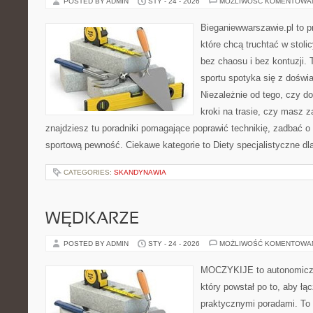
POSTED BY ADMIN
STY - 24 - 2026
MOŻLIWOŚĆ KOMENTOWA
Bieganiewwarszawie.pl to p
które chcą truchtać w stoli
bez chaosu i bez kontuzji. 
sportu spotyka się z dośw
Niezależnie od tego, czy d
kroki na trasie, czy masz 
znajdziesz tu poradniki pomagające poprawić technikię, zadbać 
sportową pewność. Ciekawe kategorie to Diety specjalistyczne dl
CATEGORIES:
SKANDYNAWIA
WĘDKARZE
POSTED BY ADMIN
STY - 24 - 2026
MOŻLIWOŚĆ KOMENTOWA
MOCZYKIJE to autonomiczny
który powstał po to, aby ł
praktycznymi poradami. To 