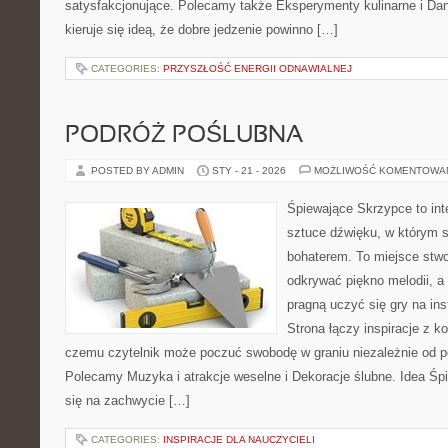
satysfakcjonujące. Polecamy także Eksperymenty kulinarne i Dan
kieruje się ideą, że dobre jedzenie powinno […]
CATEGORIES:
PRZYSZŁOŚĆ ENERGII ODNAWIALNEJ
PODRÓŻ POŚLUBNA
POSTED BY ADMIN
STY - 21 - 2026
MOŻLIWOŚĆ KOMENTOWA
Śpiewające Skrzypce to in
sztuce dźwięku, w którym 
bohaterem. To miejsce stwo
odkrywać piękno melodii, a 
pragną uczyć się gry na i
Strona łączy inspiracje z k
czemu czytelnik może poczuć swobodę w graniu niezależnie od 
Polecamy Muzyka i atrakcje weselne i Dekoracje ślubne. Idea Śp
się na zachwycie […]
CATEGORIES:
INSPIRACJE DLA NAUCZYCIELI