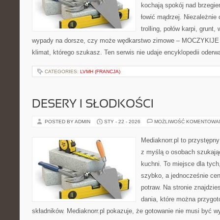
kochają spokój nad brzegie
łowić mądrzej. Niezależnie 
trolling, połów karpi, grun
wypady na dorsze, czy może wędkarstwo zimowe – MOCZYKIJE m
klimat, którego szukasz. Ten serwis nie udaje encyklopedii oderw
CATEGORIES:
LVMH (FRANCJA)
DESERY I SŁODKOŚCI
POSTED BY ADMIN
STY - 22 - 2026
MOŻLIWOŚĆ KOMENTOWA
Mediaknorr.pl to przystępny
z myślą o osobach szukają
kuchni. To miejsce dla tyc
szybko, a jednocześnie ce
potraw. Na stronie znajdzie
dania, które można przygo
składników. Mediaknorr.pl pokazuje, że gotowanie nie musi być w