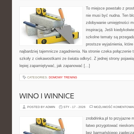
To miejsce powstało z pros
nie musi być nudna. Ten bl
zdobywanie umiejętności m
inspiracją. Jeśli kiedykolwi
szkolne tematy są przegada
prostsze wyjaśnienia, któr
najbardziej tajemnicze zagadnienia. Na stronie czeka połączenie tr
szkoły z ciekawostkami ze świata odkryć. Z jednej strony pojawiaj
lepiej zapamiętywać, jak zapanować […]
CATEGORIES:
DOMOWY TRENING
WINO I WINNICE
POSTED BY ADMIN
STY - 17 - 2026
MOŻLIWOŚĆ KOMENTOWA
zrobdrinka.pl to przyjazne 
łatwo przygotować nieskom
bez barmańskiego zaplecza