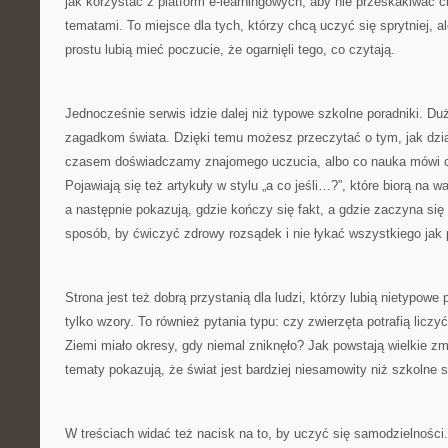
jak korzystać z platform e-learningowych, aby nie przeskakiwać 
tematami. To miejsce dla tych, którzy chcą uczyć się sprytniej, al
prostu lubią mieć poczucie, że ogarnięli tego, co czytają.
Jednocześnie serwis idzie dalej niż typowe szkolne poradniki. D
zagadkom świata. Dzięki temu możesz przeczytać o tym, jak dzia
czasem doświadczamy znajomego uczucia, albo co nauka mówi o
Pojawiają się też artykuły w stylu „a co jeśli…?”, które biorą na w
a następnie pokazują, gdzie kończy się fakt, a gdzie zaczyna się
sposób, by ćwiczyć zdrowy rozsądek i nie łykać wszystkiego jak 
Strona jest też dobrą przystanią dla ludzi, którzy lubią nietypowe 
tylko wzory. To również pytania typu: czy zwierzęta potrafią liczy
Ziemi miało okresy, gdy niemal zniknęło? Jak powstają wielkie zm
tematy pokazują, że świat jest bardziej niesamowity niż szkolne sk
W treściach widać też nacisk na to, by uczyć się samodzielności