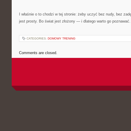
I właśnie o to chodzi w tej stronie: żeby uczyć bez nudy, bez zad
jest prosty. Bo świat jest złożony — i dlatego warto go poznawać.
CATEGORIES:
DOMOWY TRENING
Comments are closed.