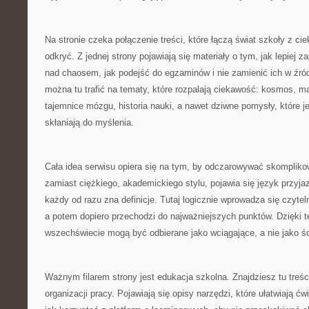
Na stronie czeka połączenie treści, które łączą świat szkoły z c
odkryć. Z jednej strony pojawiają się materiały o tym, jak lepiej
nad chaosem, jak podejść do egzaminów i nie zamienić ich w źródł
można tu trafić na tematy, które rozpalają ciekawość: kosmos, 
tajemnice mózgu, historia nauki, a nawet dziwne pomysły, które j
skłaniają do myślenia.
Cała idea serwisu opiera się na tym, by odczarowywać skompliko
zamiast ciężkiego, akademickiego stylu, pojawia się język przyjaz
każdy od razu zna definicje. Tutaj logicznie wprowadza się czyte
a potem dopiero przechodzi do najważniejszych punktów. Dzięki t
wszechświecie mogą być odbierane jako wciągające, a nie jako śc
Ważnym filarem strony jest edukacja szkolna. Znajdziesz tu treśc
organizacji pracy. Pojawiają się opisy narzędzi, które ułatwiają ć