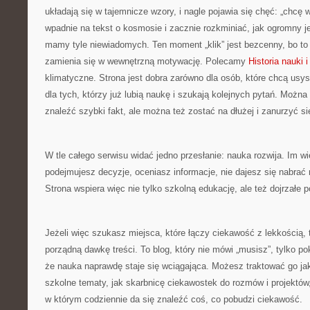
układają się w tajemnicze wzory, i nagle pojawia się chęć: „chcę w
wpadnie na tekst o kosmosie i zacznie rozkminiać, jak ogromny je
mamy tyle niewiadomych. Ten moment „klik” jest bezcenny, bo to
zamienia się w wewnętrzną motywację. Polecamy
Historia nauki i
klimatyczne. Strona jest dobra zarówno dla osób, które chcą usy
dla tych, którzy już lubią naukę i szukają kolejnych pytań. Można 
znaleźć szybki fakt, ale można też zostać na dłużej i zanurzyć s
W tle całego serwisu widać jedno przesłanie: nauka rozwija. Im wi
podejmujesz decyzje, oceniasz informacje, nie dajesz się nabrać
Strona wspiera więc nie tylko szkolną edukację, ale też dojrzałe p
Jeżeli więc szukasz miejsca, które łączy ciekawość z lekkością, t
porządną dawkę treści. To blog, który nie mówi „musisz”, tylko po
że nauka naprawdę staje się wciągająca. Możesz traktować go j
szkolne tematy, jak skarbnicę ciekawostek do rozmów i projektów,
w którym codziennie da się znaleźć coś, co pobudzi ciekawość.