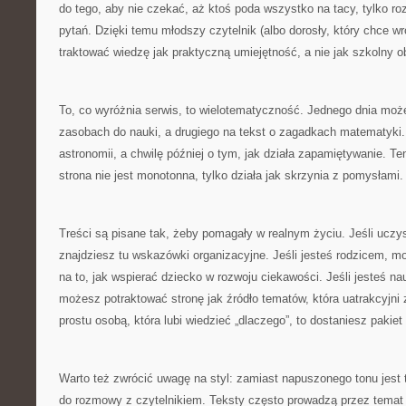
do tego, aby nie czekać, aż ktoś poda wszystko na tacy, tylko ro
pytań. Dzięki temu młodszy czytelnik (albo dorosły, który chce w
traktować wiedzę jak praktyczną umiejętność, a nie jak szkolny 
To, co wyróżnia serwis, to wielotematyczność. Jednego dnia może
zasobach do nauki, a drugiego na tekst o zagadkach matematyki
astronomii, a chwilę później o tym, jak działa zapamiętywanie. T
strona nie jest monotonna, tylko działa jak skrzynia z pomysłami.
Treści są pisane tak, żeby pomagały w realnym życiu. Jeśli uczy
znajdziesz tu wskazówki organizacyjne. Jeśli jesteś rodzicem, 
na to, jak wspierać dziecko w rozwoju ciekawości. Jeśli jesteś n
możesz potraktować stronę jak źródło tematów, która uatrakcyjni za
prostu osobą, która lubi wiedzieć „dlaczego”, to dostaniesz pakie
Warto też zwrócić uwagę na styl: zamiast napuszonego tonu jest t
do rozmowy z czytelnikiem. Teksty często prowadzą przez temat