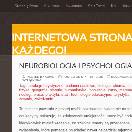
Archiwum
Kategorie
Dni
Stron
Strona główna
Spis Treści
INTERNETOWA STRONA
KAŻDEGO!
NEUROBIOLOGIA I PSYCHOLOGIA
POSTED BY ADMIN
POSTED ON STY - 18 - 2026
MOŻLIWOŚĆ 
WYŁĄCZONA
Tagi:
atrakcje turystyczne
,
badania naukowe
,
biologia
,
chemia
,
ci
fizyka
,
geografia
,
historia
,
humanistyka
,
innowacje
,
kursy
,
matem
noclegi
,
praca
,
praktyki
,
staż
,
technologie edukacyjne
,
turystyka
,
zawody
,
zwiedzanie
To miejsce powstało z prostej myśli: poznawanie świata nie musi
edukacyjny pokazuje, że zdobywanie umiejętności może być codzi
kiedykolwiek miałeś wrażenie, że szkolne tematy są przegadane, 
wyjaśnienia, które pomagają poukładać nawet najbardziej tajemni