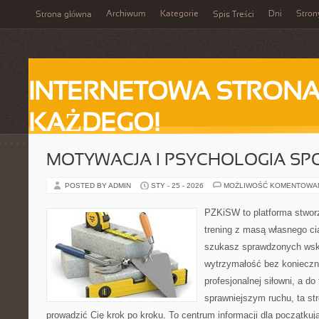
Archiwum
Kategorie
Dni
Stron
Strona główna
Spis Treści
INTERNETOWA STRONA
KAŻDEGO!
MOTYWACJA I PSYCHOLOGIA SP
POSTED BY ADMIN
STY - 25 - 2026
MOŻLIWOŚĆ KOMENTOWA
PZKiSW to platforma stworz
trening z masą własnego ciał
szukasz sprawdzonych ws
wytrzymałość bez konieczn
profesjonalnej siłowni, a d
sprawniejszym ruchu, ta str
prowadzić Cię krok po kroku. To centrum informacji dla początk