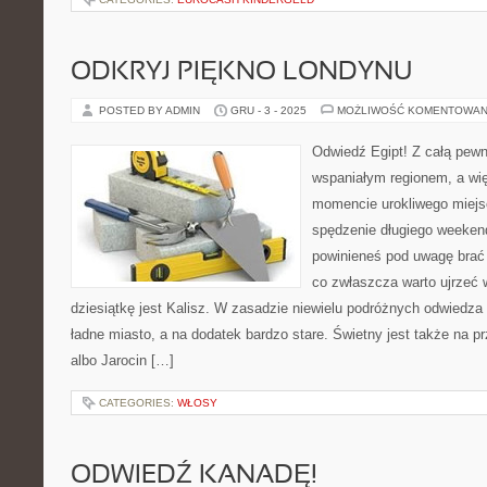
ODKRYJ PIĘKNO LONDYNU
POSTED BY ADMIN
GRU - 3 - 2025
MOŻLIWOŚĆ KOMENTOWAN
Odwiedź Egipt! Z całą pewn
wspaniałym regionem, a wię
momencie urokliwego miejs
spędzenie długiego weekend
powinieneś pod uwagę brać 
co zwłaszcza warto ujrzeć
dziesiątkę jest Kalisz. W zasadzie niewielu podróżnych odwiedza 
ładne miasto, a na dodatek bardzo stare. Świetny jest także na p
albo Jarocin […]
CATEGORIES:
WŁOSY
ODWIEDŹ KANADĘ!