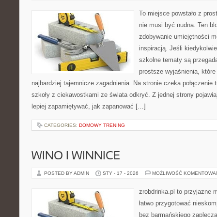
To miejsce powstało z pros
nie musi być nudna. Ten bl
zdobywanie umiejętności m
inspiracją. Jeśli kiedykolwi
szkolne tematy są przegada
prostsze wyjaśnienia, któr
najbardziej tajemnicze zagadnienia. Na stronie czeka połączenie tr
szkoły z ciekawostkami ze świata odkryć. Z jednej strony pojawiaj
lepiej zapamiętywać, jak zapanować […]
CATEGORIES:
DOMOWY TRENING
WINO I WINNICE
POSTED BY ADMIN
STY - 17 - 2026
MOŻLIWOŚĆ KOMENTOWA
zrobdrinka.pl to przyjazne 
łatwo przygotować nieskom
bez barmańskiego zaplecza