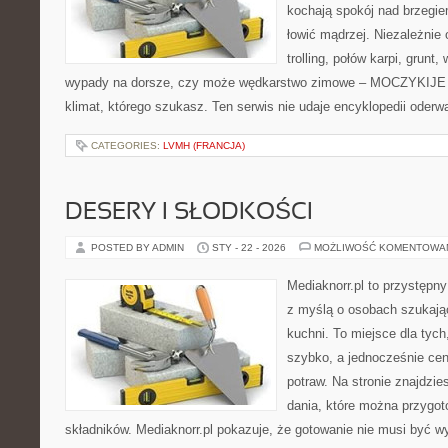
kochają spokój nad brzegie
łowić mądrzej. Niezależnie 
trolling, połów karpi, grun
wypady na dorsze, czy może wędkarstwo zimowe – MOCZYKIJE m
klimat, którego szukasz. Ten serwis nie udaje encyklopedii oderw
CATEGORIES:
LVMH (FRANCJA)
DESERY I SŁODKOŚCI
POSTED BY ADMIN
STY - 22 - 2026
MOŻLIWOŚĆ KOMENTOWA
Mediaknorr.pl to przystępny
z myślą o osobach szukają
kuchni. To miejsce dla tyc
szybko, a jednocześnie ce
potraw. Na stronie znajdzie
dania, które można przygo
składników. Mediaknorr.pl pokazuje, że gotowanie nie musi być w