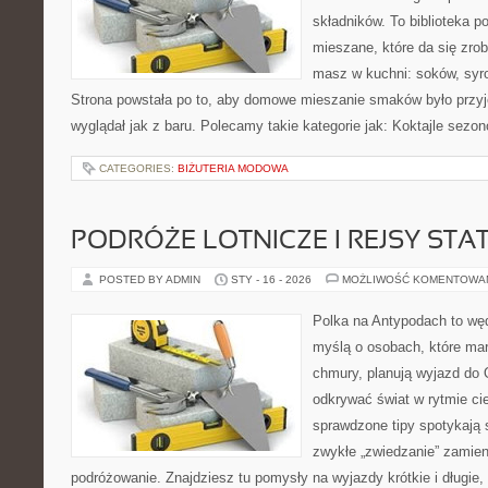
składników. To biblioteka 
mieszane, które da się zrob
masz w kuchni: soków, syro
Strona powstała po to, aby domowe mieszanie smaków było przy
wyglądał jak z baru. Polecamy takie kategorie jak: Koktajle sezon
CATEGORIES:
BIŻUTERIA MODOWA
PODRÓŻE LOTNICZE I REJSY STA
POSTED BY ADMIN
STY - 16 - 2026
MOŻLIWOŚĆ KOMENTOWA
Polka na Antypodach to wę
myślą o osobach, które marz
chmury, planują wyjazd do 
odkrywać świat w rytmie ci
sprawdzone tipy spotykają si
zwykłe „zwiedzanie” zamie
podróżowanie. Znajdziesz tu pomysły na wyjazdy krótkie i długie,