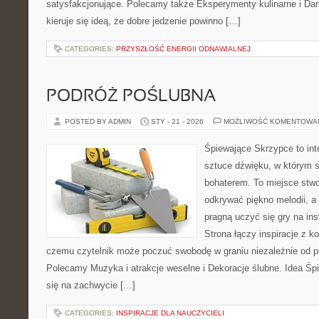
satysfakcjonujące. Polecamy także Eksperymenty kulinarne i Dan
kieruje się ideą, że dobre jedzenie powinno […]
CATEGORIES:
PRZYSZŁOŚĆ ENERGII ODNAWIALNEJ
PODRÓŻ POŚLUBNA
POSTED BY ADMIN
STY - 21 - 2026
MOŻLIWOŚĆ KOMENTOWA
Śpiewające Skrzypce to in
sztuce dźwięku, w którym 
bohaterem. To miejsce stwo
odkrywać piękno melodii, a 
pragną uczyć się gry na i
Strona łączy inspiracje z k
czemu czytelnik może poczuć swobodę w graniu niezależnie od 
Polecamy Muzyka i atrakcje weselne i Dekoracje ślubne. Idea Śp
się na zachwycie […]
CATEGORIES:
INSPIRACJE DLA NAUCZYCIELI