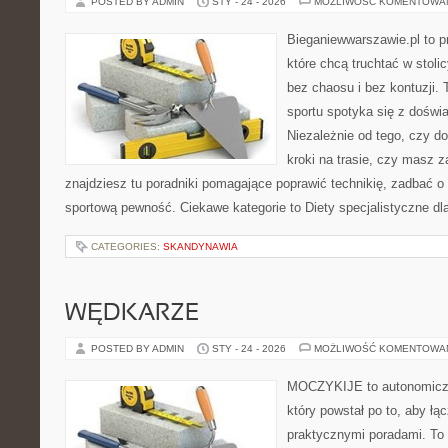
POSTED BY ADMIN
STY - 24 - 2026
MOŻLIWOŚĆ KOMENTOWA
Bieganiewwarszawie.pl to p
które chcą truchtać w stoli
bez chaosu i bez kontuzji. 
sportu spotyka się z dośw
Niezależnie od tego, czy d
kroki na trasie, czy masz 
znajdziesz tu poradniki pomagające poprawić technikię, zadbać 
sportową pewność. Ciekawe kategorie to Diety specjalistyczne dl
CATEGORIES:
SKANDYNAWIA
WĘDKARZE
POSTED BY ADMIN
STY - 24 - 2026
MOŻLIWOŚĆ KOMENTOWA
MOCZYKIJE to autonomiczny
który powstał po to, aby ł
praktycznymi poradami. To 