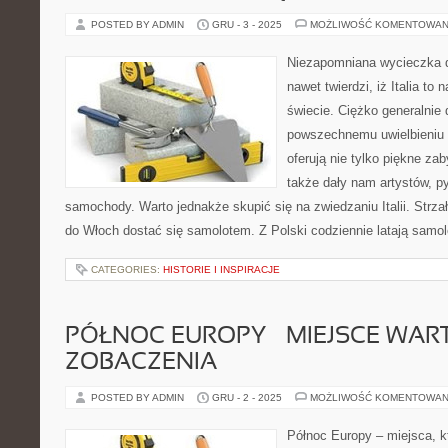
POSTED BY ADMIN
GRU - 3 - 2025
MOŻLIWOŚĆ KOMENTOWAN
Niezapomniana wycieczka do
nawet twierdzi, iż Italia to 
świecie. Ciężko generalnie 
powszechnemu uwielbieniu 
oferują nie tylko piękne zab
także dały nam artystów, p
samochody. Warto jednakże skupić się na zwiedzaniu Italii. Strzał
do Włoch dostać się samolotem. Z Polski codziennie latają samolot
CATEGORIES:
HISTORIE I INSPIRACJE
PÓŁNOC EUROPY – MIEJSCE WAR
ZOBACZENIA
POSTED BY ADMIN
GRU - 2 - 2025
MOŻLIWOŚĆ KOMENTOWAN
Północ Europy – miejsca, k