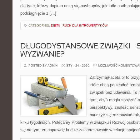
dla tych, którzy dopiero uczą się push-upów, jak i dla osób polu
podciągnięcie z […]
CATEGORIES:
DIETA I RUCH DLA INTROWERTYKÓW
DŁUGODYSTANSOWE ZWIĄZKI – 
WYZWANIE?
POSTED BY ADMIN
STY - 24 - 2026
MOŻLIWOŚĆ KOMENTOWA
ZatrzymajFaceta.pl to przyj
które chcą poukładać temat
związek bez udawania. To 
tym, abyś mogła spojrzeć n
perspektywy, znaleźć sens
nauczyć się rozmawiać tak,
kilku tygodniach. Polecamy Problemy w związku i Rozwój osobisty
się na tym, co naprawdę buduje zainteresowanie w relacji: spójnoś