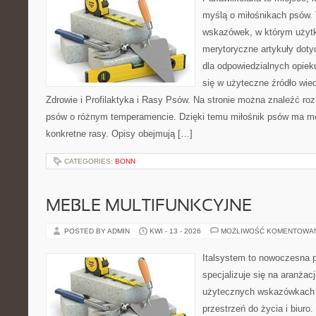
myślą o miłośnikach psów. 
wskazówek, w którym użytk
merytoryczne artykuły doty
dla odpowiedzialnych opiek
się w użyteczne źródło wied
Zdrowie i Profilaktyka i Rasy Psów. Na stronie można znaleźć ro
psów o różnym temperamencie. Dzięki temu miłośnik psów ma mo
konkretne rasy. Opisy obejmują […]
CATEGORIES:
BONN
MEBLE MULTIFUNKCYJNE
POSTED BY ADMIN
KWI - 13 - 2026
MOŻLIWOŚĆ KOMENTOWA
Italsystem to nowoczesna pl
specjalizuje się na aranżac
użytecznych wskazówkach 
przestrzeń do życia i biuro.