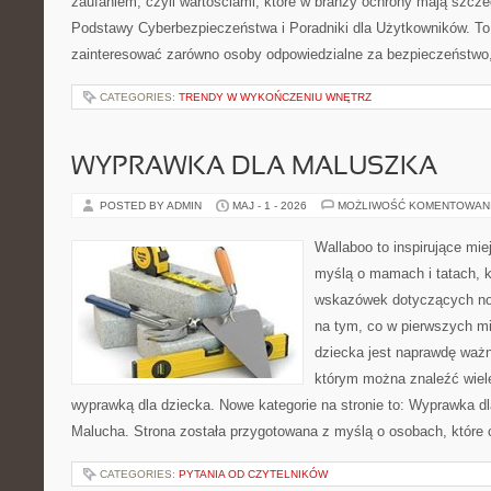
zaufaniem, czyli wartościami, które w branży ochrony mają szcz
Podstawy Cyberbezpieczeństwa i Poradniki dla Użytkowników. To
zainteresować zarówno osoby odpowiedzialne za bezpieczeństwo,
CATEGORIES:
TRENDY W WYKOŃCZENIU WNĘTRZ
WYPRAWKA DLA MALUSZKA
POSTED BY ADMIN
MAJ - 1 - 2026
MOŻLIWOŚĆ KOMENTOWAN
Wallaboo to inspirujące mie
myślą o mamach i tatach, 
wskazówek dotyczących now
na tym, co w pierwszych mi
dziecka jest naprawdę ważn
którym można znaleźć wiel
wyprawką dla dziecka. Nowe kategorie na stronie to: Wyprawka dl
Malucha. Strona została przygotowana z myślą o osobach, które
CATEGORIES:
PYTANIA OD CZYTELNIKÓW