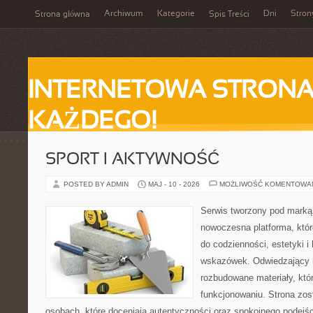
Archiwum
Kategorie
Dni
Stron
Strona główna
Spis Treści
INTERNETOWA STRONA
KAŻDEGO!
SPORT I AKTYWNOŚĆ
POSTED BY ADMIN
MAJ - 10 - 2026
MOŻLIWOŚĆ KOMENTOWA
Serwis tworzony pod marką
nowoczesna platforma, któr
do codzienności, estetyki i
wskazówek. Odwiedzający m
rozbudowane materiały, kt
funkcjonowaniu. Strona zos
osobach, które doceniają autentyczności oraz spokojnego podejśc