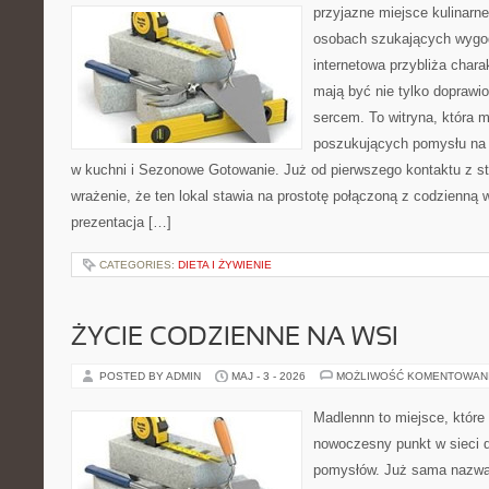
przyjazne miejsce kulinarne 
osobach szukających wygod
internetowa przybliża chara
mają być nie tylko doprawi
sercem. To witryna, która 
poszukujących pomysłu na 
w kuchni i Sezonowe Gotowanie. Już od pierwszego kontaktu z s
wrażenie, że ten lokal stawia na prostotę połączoną z codzienną 
prezentacja […]
CATEGORIES:
DIETA I ŻYWIENIE
ŻYCIE CODZIENNE NA WSI
POSTED BY ADMIN
MAJ - 3 - 2026
MOŻLIWOŚĆ KOMENTOWAN
Madlennn to miejsce, które
nowoczesny punkt w sieci 
pomysłów. Już sama nazwa 