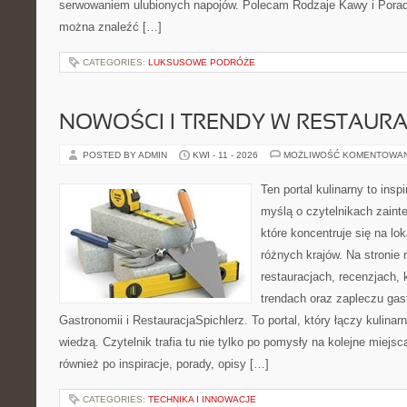
serwowaniem ulubionych napojów. Polecam Rodzaje Kawy i Porady
można znaleźć […]
CATEGORIES:
LUKSUSOWE PODRÓŻE
NOWOŚCI I TRENDY W RESTAUR
POSTED BY ADMIN
KWI - 11 - 2026
MOŻLIWOŚĆ KOMENTOWA
Ten portal kulinarny to ins
myślą o czytelnikach zaint
które koncentruje się na l
różnych krajów. Na stronie 
restauracjach, recenzjach, 
trendach oraz zapleczu gast
Gastronomii i RestauracjaSpichlerz. To portal, który łączy kulina
wiedzą. Czytelnik trafia tu nie tylko po pomysły na kolejne miejsc
również po inspiracje, porady, opisy […]
CATEGORIES:
TECHNIKA I INNOWACJE