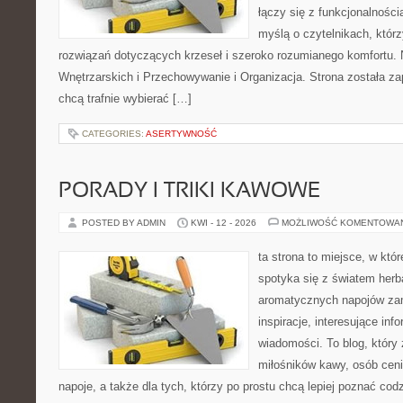
łączy się z funkcjonalności
myślą o czytelnikach, któr
rozwiązań dotyczących krzeseł i szeroko rozumianego komfortu.
Wnętrzarskich i Przechowywanie i Organizacja. Strona została za
chcą trafnie wybierać […]
CATEGORIES:
ASERTYWNOŚĆ
PORADY I TRIKI KAWOWE
POSTED BY ADMIN
KWI - 12 - 2026
MOŻLIWOŚĆ KOMENTOWA
ta strona to miejsce, w kt
spotyka się z światem herb
aromatycznych napojów zam
inspiracje, interesujące info
wiadomości. To blog, który 
miłośników kawy, osób cen
napoje, a także dla tych, którzy po prostu chcą lepiej poznać cod