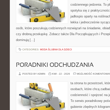
codziennego jedzenia. To p
spotyka się z praktyczności
jadłospis oparty na roślinac
lekka i jednocześnie sycąca.
osób, które poszukują codziennych rozwiązań na śniadanie, obiad
czy drobną przekąskę. Zobacz także Dla Początkujących i Przepis
dominują […]
CATEGORIES:
MODA ŚLUBNA DLA DZIECI
PORADNIKI ODCHUDZANIA
POSTED BY ADMIN
KWI - 22 - 2026
MOŻLIWOŚĆ KOMENTOWA
ta strona to przestrzeń, kt
osobach, które chcą zadbać
codzienność i spojrzeć na 
To serwis poradnikowy poś
gubienie zbędnych kilogram