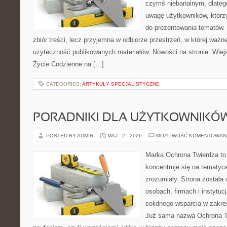
czymś niebanalnym, dlateg
uwagę użytkowników, którzy
do prezentowania tematów. 
zbiór treści, lecz przyjemna w odbiorze przestrzeń, w której ważn
użyteczność publikowanych materiałów. Nowości na stronie: Wiejsk
Życie Codzienne na […]
CATEGORIES:
ARTYKUŁY SPECJALISTYCZNE
PORADNIKI DLA UŻYTKOWNIKÓ
POSTED BY ADMIN
MAJ - 2 - 2026
MOŻLIWOŚĆ KOMENTOWAN
Marka Ochrona Twierdza to 
koncentruje się na tematy
zrozumiały. Strona została
osobach, firmach i instytuc
solidnego wsparcia w zakre
Już sama nazwa Ochrona Tw