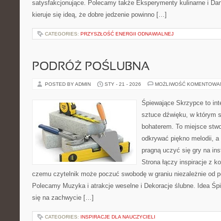
satysfakcjonujące. Polecamy także Eksperymenty kulinarne i Dan
kieruje się ideą, że dobre jedzenie powinno […]
CATEGORIES:
PRZYSZŁOŚĆ ENERGII ODNAWIALNEJ
PODRÓŻ POŚLUBNA
POSTED BY ADMIN
STY - 21 - 2026
MOŻLIWOŚĆ KOMENTOWA
Śpiewające Skrzypce to in
sztuce dźwięku, w którym 
bohaterem. To miejsce stwo
odkrywać piękno melodii, a 
pragną uczyć się gry na i
Strona łączy inspiracje z k
czemu czytelnik może poczuć swobodę w graniu niezależnie od 
Polecamy Muzyka i atrakcje weselne i Dekoracje ślubne. Idea Śp
się na zachwycie […]
CATEGORIES:
INSPIRACJE DLA NAUCZYCIELI