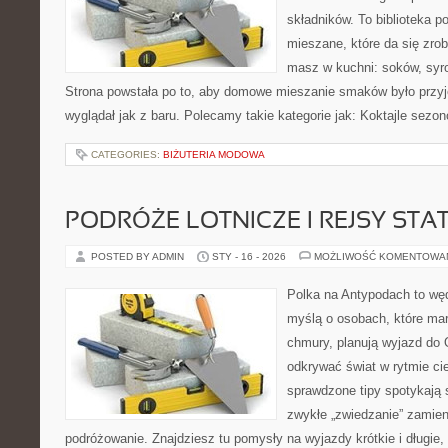
składników. To biblioteka 
mieszane, które da się zrob
masz w kuchni: soków, syro
Strona powstała po to, aby domowe mieszanie smaków było przy
wyglądał jak z baru. Polecamy takie kategorie jak: Koktajle sezon
CATEGORIES:
BIŻUTERIA MODOWA
PODRÓŻE LOTNICZE I REJSY STA
POSTED BY ADMIN
STY - 16 - 2026
MOŻLIWOŚĆ KOMENTOWA
Polka na Antypodach to wę
myślą o osobach, które marz
chmury, planują wyjazd do 
odkrywać świat w rytmie ci
sprawdzone tipy spotykają si
zwykłe „zwiedzanie” zamie
podróżowanie. Znajdziesz tu pomysły na wyjazdy krótkie i długie,