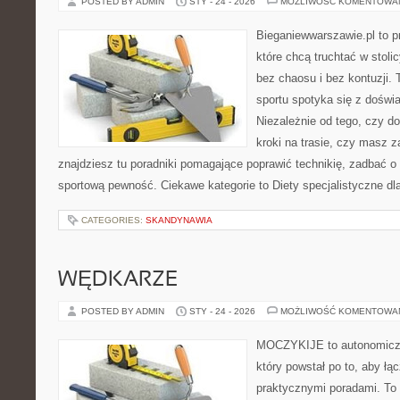
POSTED BY ADMIN
STY - 24 - 2026
MOŻLIWOŚĆ KOMENTOWA
Bieganiewwarszawie.pl to p
które chcą truchtać w stoli
bez chaosu i bez kontuzji. 
sportu spotyka się z dośw
Niezależnie od tego, czy d
kroki na trasie, czy masz 
znajdziesz tu poradniki pomagające poprawić technikię, zadbać 
sportową pewność. Ciekawe kategorie to Diety specjalistyczne dl
CATEGORIES:
SKANDYNAWIA
WĘDKARZE
POSTED BY ADMIN
STY - 24 - 2026
MOŻLIWOŚĆ KOMENTOWA
MOCZYKIJE to autonomiczny
który powstał po to, aby ł
praktycznymi poradami. To 