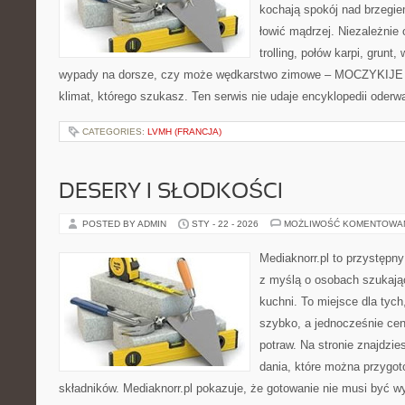
kochają spokój nad brzegie
łowić mądrzej. Niezależnie 
trolling, połów karpi, grun
wypady na dorsze, czy może wędkarstwo zimowe – MOCZYKIJE m
klimat, którego szukasz. Ten serwis nie udaje encyklopedii oderw
CATEGORIES:
LVMH (FRANCJA)
DESERY I SŁODKOŚCI
POSTED BY ADMIN
STY - 22 - 2026
MOŻLIWOŚĆ KOMENTOWA
Mediaknorr.pl to przystępny
z myślą o osobach szukają
kuchni. To miejsce dla tyc
szybko, a jednocześnie ce
potraw. Na stronie znajdzie
dania, które można przygo
składników. Mediaknorr.pl pokazuje, że gotowanie nie musi być w