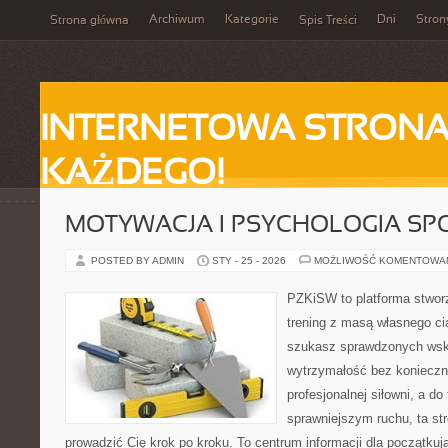
Archiwum
Kategorie
Dni
Stron
Strona główna
Spis Treści
INTERNETOWA STRONA
KAŻDEGO!
MOTYWACJA I PSYCHOLOGIA SP
POSTED BY ADMIN
STY - 25 - 2026
MOŻLIWOŚĆ KOMENTOWA
PZKiSW to platforma stworz
trening z masą własnego ciał
szukasz sprawdzonych ws
wytrzymałość bez konieczn
profesjonalnej siłowni, a d
sprawniejszym ruchu, ta str
prowadzić Cię krok po kroku. To centrum informacji dla początk