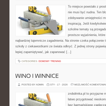
To miejsce powstało z pros
nie musi być nudna. Ten bl
zdobywanie umiejętności m
inspiracją. Jeśli kiedykolwi
szkolne tematy są przegada
prostsze wyjaśnienia, któr
najbardziej tajemnicze zagadnienia. Na stronie czeka połączenie tr
szkoły z ciekawostkami ze świata odkryć. Z jednej strony pojawiaj
lepiej zapamiętywać, jak zapanować […]
CATEGORIES:
DOMOWY TRENING
WINO I WINNICE
POSTED BY ADMIN
STY - 17 - 2026
MOŻLIWOŚĆ KOMENTOWA
zrobdrinka.pl to przyjazne 
łatwo przygotować nieskom
bez barmańskiego zaplecza