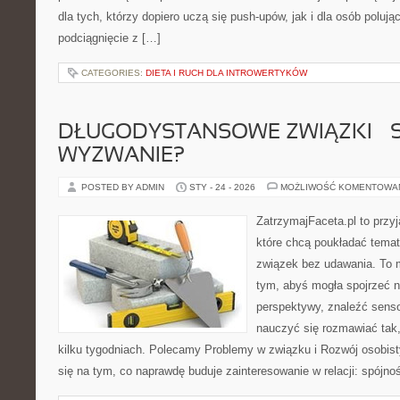
dla tych, którzy dopiero uczą się push-upów, jak i dla osób polu
podciągnięcie z […]
CATEGORIES:
DIETA I RUCH DLA INTROWERTYKÓW
DŁUGODYSTANSOWE ZWIĄZKI – 
WYZWANIE?
POSTED BY ADMIN
STY - 24 - 2026
MOŻLIWOŚĆ KOMENTOWA
ZatrzymajFaceta.pl to przyj
które chcą poukładać temat
związek bez udawania. To 
tym, abyś mogła spojrzeć n
perspektywy, znaleźć sens
nauczyć się rozmawiać tak,
kilku tygodniach. Polecamy Problemy w związku i Rozwój osobisty
się na tym, co naprawdę buduje zainteresowanie w relacji: spójnoś