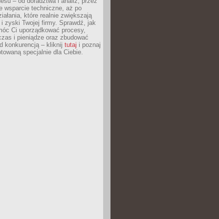
esu – od doradztwa i analiz, przez
 wsparcie techniczne, aż po
iałania, które realnie zwiększają
i zyski Twojej firmy. Sprawdź, jak
óc Ci uporządkować procesy,
czas i pieniądze oraz zbudować
 konkurencją – kliknij
tutaj
i poznaj
otowaną specjalnie dla Ciebie.