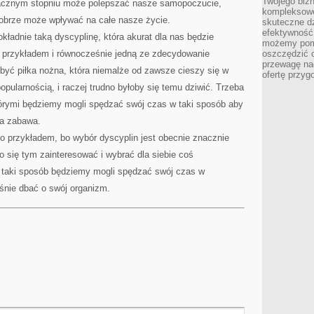
Twojego bizn
acznym stopniu może polepszać nasze samopoczucie,
kompleksowe
obrze może wpływać na całe nasze życie.
skuteczne dz
efektywność 
kładnie taką dyscyplinę, która akurat dla nas będzie
możemy pom
 przykładem i równocześnie jedną ze zdecydowanie
oszczędzić 
przewagę nad
 być piłka nożna, która niemalże od zawsze cieszy się w
ofertę przyg
ularnością, i raczej trudno byłoby się temu dziwić. Trzeba
tórymi będziemy mogli spędzać swój czas w taki sposób aby
ła zabawa.
lko przykładem, bo wybór dyscyplin jest obecnie znacznie
 się tym zainteresować i wybrać dla siebie coś
 taki sposób będziemy mogli spędzać swój czas w
śnie dbać o swój organizm.