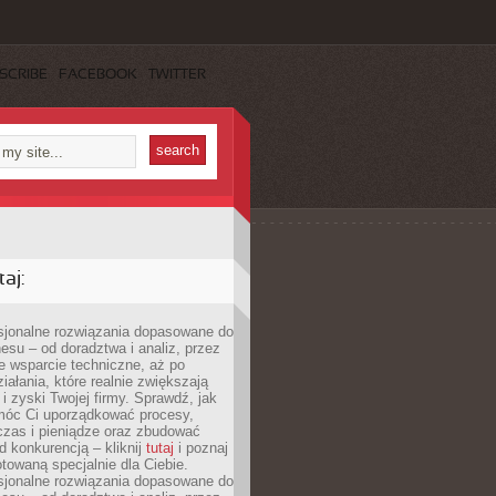
SCRIBE
FACEBOOK
TWITTER
aj:
esjonalne rozwiązania dopasowane do
esu – od doradztwa i analiz, przez
 wsparcie techniczne, aż po
iałania, które realnie zwiększają
i zyski Twojej firmy. Sprawdź, jak
óc Ci uporządkować procesy,
czas i pieniądze oraz zbudować
 konkurencją – kliknij
tutaj
i poznaj
otowaną specjalnie dla Ciebie.
esjonalne rozwiązania dopasowane do