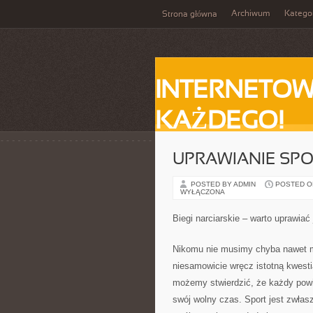
Archiwum
Katego
Strona główna
INTERNETOW
KAŻDEGO!
UPRAWIANIE SPO
POSTED BY ADMIN
POSTED ON
WYŁĄCZONA
Biegi narciarskie – warto uprawiać 
Nikomu nie musimy chyba nawet mó
niesamowicie wręcz istotną kwesti
możemy stwierdzić, że każdy powin
swój wolny czas. Sport jest zwła