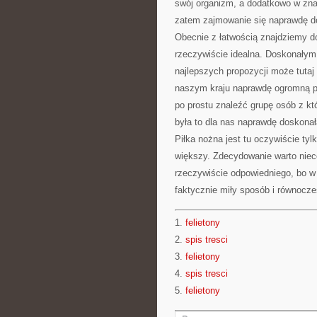
swój organizm, a dodatkowo w zn
zatem zajmowanie się naprawdę d
Obecnie z łatwością znajdziemy do
rzeczywiście idealna. Doskonałym
najlepszych propozycji może tutaj
naszym kraju naprawdę ogromną pop
po prostu znaleźć grupę osób z k
była to dla nas naprawdę doskona
Piłka nożna jest tu oczywiście ty
większy. Zdecydowanie warto nieco
rzeczywiście odpowiedniego, bo w
faktycznie miły sposób i równocze
1.
felietony
2.
spis tresci
3.
felietony
4.
spis tresci
5.
felietony