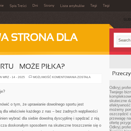
rie
Dni
Strony
Tagi
Tagi
Spis Treści
Lista artykułów
SUB
A STRONA DLA
RTU – MOŻE PIŁKA?
Przeczyt
UPRAWIANIE
 WRZ - 14 - 2025
MOŻLIWOŚĆ KOMENTOWANIA
ZOSTAŁA
SPORTU
–
MOŻE
Odkryj prof
PIŁKA?
je?
Twojego bizn
kompleksowe
skuteczne dz
wić o tym, że uprawianie dowolnego sportu jest
efektywność 
możemy pom
ą dla właściwie każdego z nas – bez żadnych wątpliwości
oszczędzić 
ien wybrać dla siebie dowolną dyscyplinę i spędzać z nią
przewagę nad
ofertę przyg
szcza doskonałym sposobem na skuteczne troszczenie się o
Odkryj prof