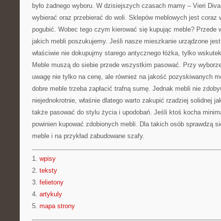
było żadnego wyboru. W dzisiejszych czasach mamy – Vieri Divan
wybierać oraz przebierać do woli. Sklepów meblowych jest coraz wi
pogubić. Wobec tego czym kierować się kupując meble? Przede 
jakich mebli poszukujemy. Jeśli nasze mieszkanie urządzone jest 
właściwie nie dokupujmy starego antycznego łóżka, tylko wskute
Meble muszą do siebie przede wszystkim pasować. Przy wyborze
uwagę nie tylko na cenę, ale również na jakość pozyskiwanych m
dobre meble trzeba zapłacić trafną sumę. Jednak mebli nie zdo
niejednokrotnie, właśnie dlatego warto zakupić rzadziej solidnej 
także pasować do stylu życia i upodobań. Jeśli ktoś kocha minim
powinien kupować zdobionych mebli. Dla takich osób sprawdzą s
meble i na przykład zabudowane szafy.
1.
wpisy
2.
teksty
3.
felietony
4.
artykuly
5.
mapa strony