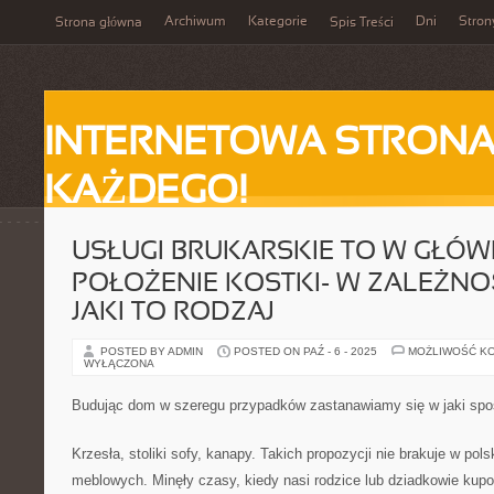
Archiwum
Kategorie
Dni
Stron
Strona główna
Spis Treści
INTERNETOWA STRONA
KAŻDEGO!
USŁUGI BRUKARSKIE TO W GŁÓW
POŁOŻENIE KOSTKI- W ZALEŻNO
JAKI TO RODZAJ
POSTED BY ADMIN
POSTED ON PAŹ - 6 - 2025
MOŻLIWOŚĆ K
WYŁĄCZONA
Budując dom w szeregu przypadków zastanawiamy się w jaki spos
Krzesła, stoliki sofy, kanapy. Takich propozycji nie brakuje w po
meblowych. Minęły czasy, kiedy nasi rodzice lub dziadkowie kupow