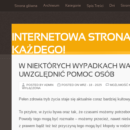
Archiwum
Kategorie
Dni
Stron
Strona główna
Spis Treści
INTERNETOWA STRONA
KAŻDEGO!
W NIEKTÓRYCH WYPADKACH WA
UWZGLĘDNIĆ POMOC OSÓB
POSTED BY ADMIN
POSTED ON WRZ - 18 - 2025
MOŻLIWOŚĆ 
WYŁĄCZONA
Pełen zdrowia tryb życia staje się aktualnie coraz bardziej kultow
To przykre, w życiu bywa oraz tak, że czasami możemy potrzeb
Powody tego mogą być rozmaite – możemy przecież, nawet nieświ
z prawem bądź też też przyczyną tego mogą być kłopoty w rodzi