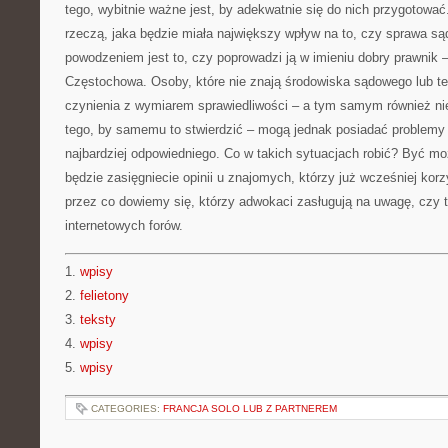
tego, wybitnie ważne jest, by adekwatnie się do nich przygotować
rzeczą, jaka będzie miała największy wpływ na to, czy sprawa s
powodzeniem jest to, czy poprowadzi ją w imieniu dobry prawnik
Częstochowa. Osoby, które nie znają środowiska sądowego lub te
czynienia z wymiarem sprawiedliwości – a tym samym również nie
tego, by samemu to stwierdzić – mogą jednak posiadać problemy
najbardziej odpowiedniego. Co w takich sytuacjach robić? Być m
będzie zasięgniecie opinii u znajomych, którzy już wcześniej korz
przez co dowiemy się, którzy adwokaci zasługują na uwagę, czy 
internetowych forów.
1.
wpisy
2.
felietony
3.
teksty
4.
wpisy
5.
wpisy
CATEGORIES:
FRANCJA SOLO LUB Z PARTNEREM