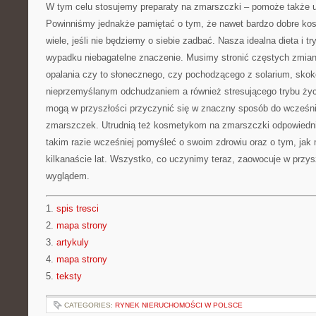
W tym celu stosujemy preparaty na zmarszczki – pomoże także
Powinniśmy jednakże pamiętać o tym, że nawet bardzo dobre kosm
wiele, jeśli nie będziemy o siebie zadbać. Nasza idealna dieta i t
wypadku niebagatelne znaczenie. Musimy stronić częstych zmian
opalania czy to słonecznego, czy pochodzącego z solarium, sko
nieprzemyślanym odchudzaniem a również stresującego trybu życ
mogą w przyszłości przyczynić się w znaczny sposób do wcześni
zmarszczek. Utrudnią też kosmetykom na zmarszczki odpowiednie
takim razie wcześniej pomyśleć o swoim zdrowiu oraz o tym, ja
kilkanaście lat. Wszystko, co uczynimy teraz, zaowocuje w przys
wyglądem.
1.
spis tresci
2.
mapa strony
3.
artykuly
4.
mapa strony
5.
teksty
CATEGORIES:
RYNEK NIERUCHOMOŚCI W POLSCE