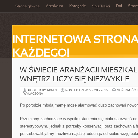
Archiwum
Kategorie
Dni
Stron
Strona główna
Spis Treści
INTERNETOWA STRONA
KAŻDEGO!
W ŚWIECIE ARANŻACJI MIESZKA
WNĘTRZ LICZY SIĘ NIEZWYKLE
POSTED BY ADMIN
POSTED ON WRZ - 20 - 2025
MOŻLIWOŚĆ 
WYŁĄCZONA
Po porodzie młodą mamę może alarmować dużo zachowań nowo
Przemiany zachodzące w wyniku starzenia się ciała są czymś oc
stereotypowym, jednak z potrzeby konserwacji oraz zachowania 
potrzebowalibyśmy możliwie najdalej odsunąć od siebie wizję pok