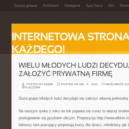
Archiwum
Kategorie
Dni
Stron
Strona główna
Spis Treści
INTERNETOWA STRONA
KAŻDEGO!
WIELU MŁODYCH LUDZI DECYDUJ
ZAŁOŻYĆ PRYWATNĄ FIRMĘ
POSTED BY ADMIN
POSTED ON SIE - 5 - 2025
MOŻLIWOŚĆ K
WYŁĄCZONA
Duża grupa młodych ludzi decyduje się założyć własną jednostkę
Na naszym rynku z roku na rok pojawia się coraz to więcej środo
posługiwanie się językiem obcym. Propozycja http://www.albion.inf
lektorzy tam pracujący proponują kursy dla dzieci, młodzieży jak 