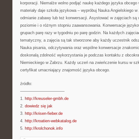
korporacji. Niemalże wolno podjąć naukę każdego języka obcego w
materiały daje szkoła językowa – wypróbuj Nauka Angielskiego w
odmianie zabawy lub też konwersacji. Asystować w zajęciach są 
poziomie i o różnym stopniu zaawansowania. Konwersacje język
grupach parę razy w tygodniu po parę godzin. Na każdych zajęcia
tematyczny, a zajęcia są tak stworzone aby każdy uczestnik odsz
Nauka pisania, odczytywania oraz wspólne konwersacje znakomici
doskonalą zdolność wykorzystania je podczas kontaktu z obcokr
Niemieckiego w Zabrzu. Każdy uczeń na zwieńczenie kursu w szk
certyfikat umacniający znajomość języka obcego.
źródło:
———————————
1.
http://kreuseler-gmbh.de
2.
dowiedz się jak
3.
http://krisen-fieber.de
4.
http://kroatien-webkatalog.de
5.
http://krolchonok.info