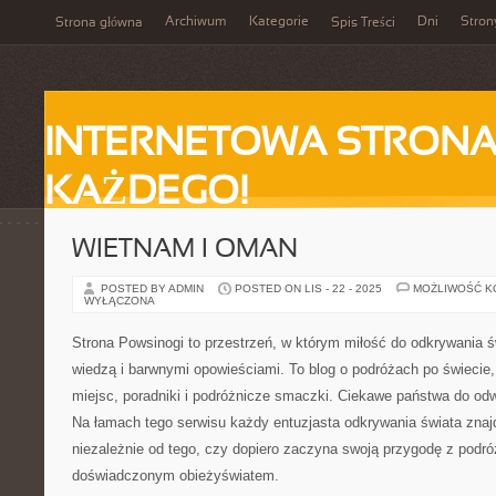
Archiwum
Kategorie
Dni
Stron
Strona główna
Spis Treści
INTERNETOWA STRONA
KAŻDEGO!
WIETNAM I OMAN
POSTED BY ADMIN
POSTED ON LIS - 22 - 2025
MOŻLIWOŚĆ 
WYŁĄCZONA
Strona Powsinogi to przestrzeń, w którym miłość do odkrywania św
wiedzą i barwnymi opowieściami. To blog o podróżach po świecie,
miejsc, poradniki i podróżnicze smaczki. Ciekawe państwa do odw
Na łamach tego serwisu każdy entuzjasta odkrywania świata znajd
niezależnie od tego, czy dopiero zaczyna swoją przygodę z podró
doświadczonym obieżyświatem.