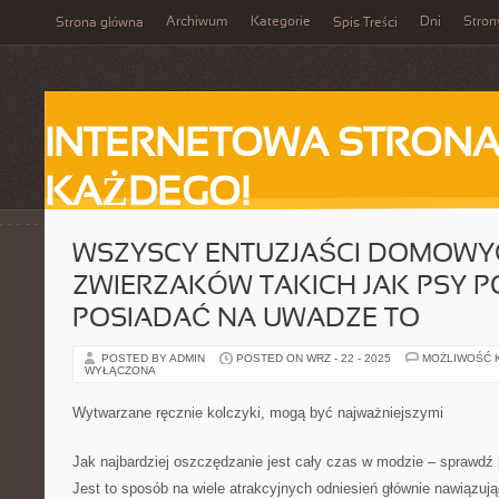
Archiwum
Kategorie
Dni
Stron
Strona główna
Spis Treści
INTERNETOWA STRONA
KAŻDEGO!
WSZYSCY ENTUZJAŚCI DOMOWY
ZWIERZAKÓW TAKICH JAK PSY P
POSIADAĆ NA UWADZE TO
POSTED BY ADMIN
POSTED ON WRZ - 22 - 2025
MOŻLIWOŚĆ 
WYŁĄCZONA
Wytwarzane ręcznie kolczyki, mogą być najważniejszymi
Jak najbardziej oszczędzanie jest cały czas w modzie – sprawdź
Jest to sposób na wiele atrakcyjnych odniesień głównie nawiązu