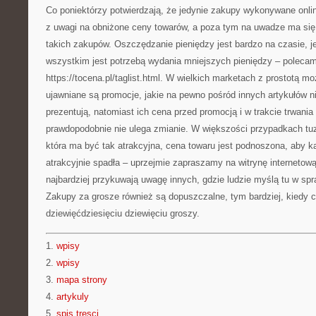
Co poniektórzy potwierdzają, że jedynie zakupy wykonywane onli
z uwagi na obniżone ceny towarów, a poza tym na uwadze ma się
takich zakupów. Oszczędzanie pieniędzy jest bardzo na czasie, 
wszystkim jest potrzebą wydania mniejszych pieniędzy – polecam
https://tocena.pl/taglist.html. W wielkich marketach z prostotą m
ujawniane są promocje, jakie na pewno pośród innych artykułów n
prezentują, natomiast ich cena przed promocją i w trakcie trwania 
prawdopodobnie nie ulega zmianie. W większości przypadkach tu
która ma być tak atrakcyjna, cena towaru jest podnoszona, aby k
atrakcyjnie spadła – uprzejmie zapraszamy na witrynę internetow
najbardziej przykuwają uwagę innych, gdzie ludzie myślą tu w s
Zakupy za grosze również są dopuszczalne, tym bardziej, kiedy 
dziewięćdziesięciu dziewięciu groszy.
1.
wpisy
2.
wpisy
3.
mapa strony
4.
artykuly
5.
spis tresci