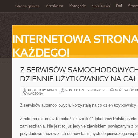
Archiwum
Kategorie
Dni
Stron
Strona główna
Spis Treści
INTERNETOWA STRONA
KAŻDEGO!
Z SERWISÓW SAMOCHODOWYCH,
DZIENNIE UŻYTKOWNICY NA CAŁ
POSTED BY ADMIN
POSTED ON LIP - 30 - 2025
MOŻLIWOŚĆ 
WYŁĄCZONA
Z serwisów automobilowych, korzystają na co dzień użytkownicy 
Z roku na rok coraz to pokaźniejsza ilość lokatorów Polski przeks
zamieszkania. Nie jest to już jedynie zjawiskiem powiązanym z p
przykładowo mężów z ich domów familijnych do pierwszego wspó