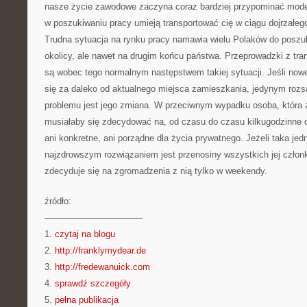
nasze życie zawodowe zaczyna coraz bardziej przypominać model
w poszukiwaniu pracy umieją transportować cię w ciągu dojrzałego
Trudna sytuacja na rynku pracy namawia wielu Polaków do poszuki
okolicy, ale nawet na drugim końcu państwa. Przeprowadzki z tra
są wobec tego normalnym następstwem takiej sytuacji. Jeśli now
się za daleko od aktualnego miejsca zamieszkania, jedynym ro
problemu jest jego zmiana. W przeciwnym wypadku osoba, która 
musiałaby się zdecydować na, od czasu do czasu kilkugodzinne do
ani konkretne, ani porządne dla życia prywatnego. Jeżeli taka jed
najzdrowszym rozwiązaniem jest przenosiny wszystkich jej człon
zdecyduje się na zgromadzenia z nią tylko w weekendy.
źródło:
———————————
1.
czytaj na blogu
2.
http://franklymydear.de
3.
http://fredewanuick.com
4.
sprawdź szczegóły
5.
pełna publikacja