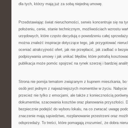
dla tych, którzy mają już za sobą niejedną umowę.
Przedstawiając świat nieruchomości, serwis koncentruje się na 
położeniu, cenie, stanie technicznym, możliwościach wzrostu war
urzędowych, które często decydują o powodzeniu całej sprzedaży
można znaleźć inspiracje dotyczące tego, jak przygotować nieruc
oceniać atrakcyjność ofert, jak nie przepłacić, jak zadbać o bez
podpisywania umowy i jak unikać błędów, które potrafią kosztowa
publikacja może pomóc spojrzeć na rynek szerzej i bardziej analit
Strona nie pomija tematom związanym z kupnem mieszkania, bo wł
osób jest jednym z najważniejszych momentów w życiu. Nabycie
przecież nie tylko z emocjami, ale także z koniecznością porówny
dokumentów, szacowania kosztów oraz planowania przyszłości. Dl
bezpiecznie podejść do wyboru lokalu, na co zwracać uwagę podc
znaczenie mają sąsiedztwo, rozplanowanie przestrzeni oraz możl
odsprzedaży. To treści, które pomagają zrozumieć, że dobra nier