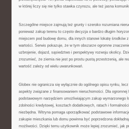
w której liczy się nie tylko stawka czynszu, ale też jasna komunik
Szczególne miejsce zajmują też grunty i szeroko rozumiana nier
ponieważ zakup terenu to często decyzja o bardzo długim horyzonc
miejscem pod budowę domu, dla innych stanowi lokatę środków z
wartości. Serwis pokazuje, że w tym obszarze ogromne znaczenie 
uzbrojenie, dojazd, sąsiedztwo i perspektywy rozwoju okolicy. Dzię
zrozumieć, że ziemia nie jest po prostu pustą przestrzenią, ale 
wartość zależy od wielu uwarunkowań.
Globex nie ogranicza się wyłącznie do ogólnego opisu rynku, lec
aspekty związane z finansowaniem nieruchomości. Dla ogromnej l
podstawowym narzędziem umożliwiającym zakup wymarzonego lo
zdolności kredytowej, kosztach dodatkowych, ratach i formalności
niezbędna. Witryna pomaga uporządkować podstawowe informacje
zakupie mieszkania lub domu powinna być poprzedzona dokładną
możliwości. Dzięki temu użytkownik może lepiej zrozumieć, jak 