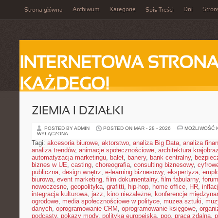
Archiwum
Kategorie
Dni
Stron
Strona główna
Spis Treści
INTERNETOWA STRONA
KAŻDEGO!
ZIEMIA I DZIAŁKI
POSTED BY ADMIN
POSTED ON MAR - 28 - 2026
MOŻLIWOŚĆ 
WYŁĄCZONA
Tagi:
akcesoria biurowe
,
aktorstwo
,
analiza Big Data
,
analiza fin
analiza trendów
,
animacje społecznościowe
,
architektura krajobra
automatyzacja marketingu
,
balet
,
banery
,
bank centralny
,
bezpiec
biznes w UE
,
casting
,
choreografia
,
consulting biznesowy
,
cyfrow
publiczna
,
design wnętrz
,
e-learning biznesowy
,
ekspertyza
,
emplo
biurowa
,
event marketing
,
film dokumentalny
,
film fabularny
,
foru
nowoczesne
,
geopolityka
,
grafitti
,
hip-hop
,
home office
,
HR
,
inflac
integracja kulturowa
,
jazz
,
kino niezależne
,
konferencje międzyna
ogrodowe
,
media społecznościowe w polityce
,
muzea sztuki
,
muz
danych
,
oprogramowanie CRM
,
oprogramowanie księgowe
,
organ
podcasty
,
pokazy mody
,
polityka europejska
,
pop
,
praca zdalna
,
p