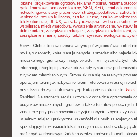
lokalne
,
projektowanie ogrodów
,
reklama mobilna
,
reklama outdoor
rynki finansowe
,
samorząd lokalny
,
SEM
,
SEO
,
serial dokumental
networkingowe
,
stopy procentowe
,
strategia podatkowa
,
szkoła fi
w biznesie
,
sztuka kulinarna
,
sztuka uliczna
,
sztuka współczesna
telekonferencje
,
UI
,
UX
,
warsztaty rozwojowe
,
wideo marketing
,
w
współpraca międzynarodowa
,
wydarzenia artystyczne
,
wystawy b
dokumentami
,
zarządzanie relacjami
,
zarządzanie szkoleniami
,
z
zarządzanie zmianą
,
zasoby ludzkie
,
żywność ekologiczna
,
żywno
Serwis Globex to nowoczesna witryna poświęcona światu ofert ni
myślą o osobach, które planują nabycie, sprzedaż albo najęcie l
mieszkalnego, gruntu czy innego obiektu. To miejsce dla tych, k
informacji, chcą lepiej zrozumieć zasady rynku oraz podejmowa
z rynkiem mieszkaniowym. Strona skupia się na realnych probl
operacjom takim jak nabywanie lokum, oferowanie własnej nieru
przestrzeni do życia lub inwestycji. Kategorie na stronie to
Rynek
Rankingi. Na stronach serwisu czytelnik odnajdzie opracowania 
budynków mieszkalnych, gruntów, a także tematów pobocznych, 
znaczenie przy podejmowaniu decyzji o nabyciu, zbyciu czy udos
w jednym miejscu praktyczne wskazówki dla osób szukających n
sprzedających, właścicieli lokali na najem oraz osób szukających
może być wartościowym źródłem wiedzy zarówno dla osób stawiają