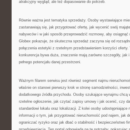
atrakcyjny wygląd, ale też dopasowanie do potrzeb.
Równie ważna jest tematyka sprzedaży. Osoby wystawiające mie
zastanawiają się, jak przygotować ofertę, jak wycenić swój mająt
nabywców i w jaki sposób przeprowadzić rozmowy, aby osiągnąć mo
Globex pokazuje, że skuteczna sprzedaż zaczyna się od rozsądnej 
połączenia estetyki z rzetelnym przedstawieniem korzyści oferty.
konkurencja bywa duża, znaczenie mają zarówno szczegóły, jak i
pełnego potencjału danej przestrzeni.
Ważnym filarem serwisu jest również segment najmu nieruchomośc
właśnie on stanowi pierwszy krok w stronę samodzielności, inwe
dodatkowego źródła przychodu. Osoby szukające wynajmu chcą w
rzetelne ogłoszenie, jak czytać zapisy umowy i jak ocenić, czy 
standardowi lokalu oraz lokalizacji. Z kolei osoby udostępniające
informacji o tym, jak przygotować nieruchomość pod najem, jak d
ograniczać ryzyko oraz jak dbać o stabilność i bezpieczeństwo f
przedsięwzięcia. Ten portal odpowiada na te potrzeby, pokazując 