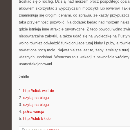
troskać się o nocleg. Dzisiaj nad morzem prócz pospolitego opala
albowiem skorzystać z wypożyczalni motocykli lub rowerów. Taki
znamionują się drogimi cenami, co sprawia, ze każdy przypuszcz
taką przyjemność pozwolić. Na dodatek będąc nad morzem należa
gdzie istnieją inne atrakcje turystyczne. Z tego powodu wolno zwi
niepowtarzalne zabytki, a także udać się na wycieczkę na Pusty
wolno również odwiedzić funkcjonujące tutaj kluby i puby, a równ
oświetlone nocą molo. Najważniejsze jest to, żeby istniejące tuta
własnych upodobań. Wtenczas to z wakacji z pewnością wrócimy
usatysfakcjonowani.
źródło:
———————————
1.
http://click-welt.de
2.
czytaj na blogu
3.
czytaj na blogu
4.
pełna wersja
5.
http://club-k7.de
CATEGORIES:
MMORPG