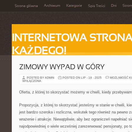
Archiwum
Kategorie
Dni
Stron
Strona główna
Spis Treści
INTERNETOWA STRONA
KAŻDEGO!
ZIMOWY WYPAD W GÓRY
POSTED BY ADMIN
POSTED ON LIP - 19 - 2025
MOŻLIWOŚĆ 
WYŁĄCZONA
Oferta, z której to skorzystać możemy w chwili, kiedy przebyw
Propozycja, z której to skorzystać jesteśmy w stanie w chwili,
jest bardzo szeroka i rozliczna, wskutek tego również na pewno
wrażenie i atrakcje. Niewątpliwie, aby bez ograniczeń napełniać 
najodpowiedniej o wiele wcześniej zarezerwować pensjonaty, po to