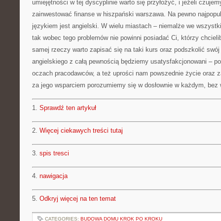
umiejętności w tej dyscyplinie warto się przyłożyć, i jeżeli czujem
zainwestować finanse w hiszpański warszawa. Na pewno najpopula
językiem jest angielski. W wielu miastach – niemalże we wszystk
tak wobec tego problemów nie powinni posiadać Ci, którzy chcieli
samej rzeczy warto zapisać się na taki kurs oraz podszkolić swój 
angielskiego z całą pewnością będziemy usatysfakcjonowani – po
oczach pracodawców, a też uprości nam powszednie życie oraz 
za jego wsparciem porozumiemy się w dosłownie w każdym, bez wy
1.
Sprawdź ten artykuł
2.
Więcej ciekawych treści tutaj
3.
spis tresci
4.
nawigacja
5.
Odkryj więcej na ten temat
CATEGORIES:
BUDOWA DOMU KROK PO KROKU