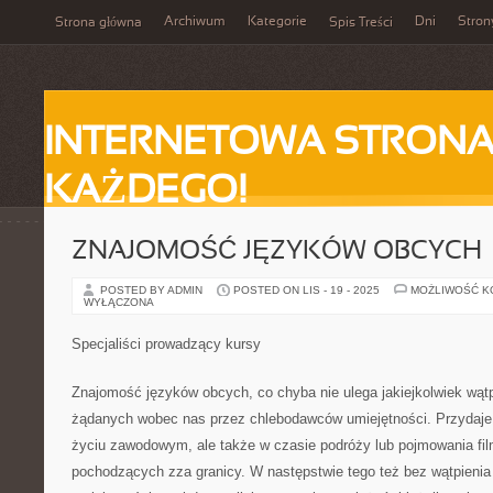
Archiwum
Kategorie
Dni
Stron
Strona główna
Spis Treści
INTERNETOWA STRONA
KAŻDEGO!
ZNAJOMOŚĆ JĘZYKÓW OBCYCH
POSTED BY ADMIN
POSTED ON LIS - 19 - 2025
MOŻLIWOŚĆ 
WYŁĄCZONA
Specjaliści prowadzący kursy
Znajomość języków obcych, co chyba nie ulega jakiejkolwiek wątpl
żądanych wobec nas przez chlebodawców umiejętności. Przydaje s
życiu zawodowym, ale także w czasie podróży lub pojmowania fil
pochodzących zza granicy. W następstwie tego też bez wątpienia