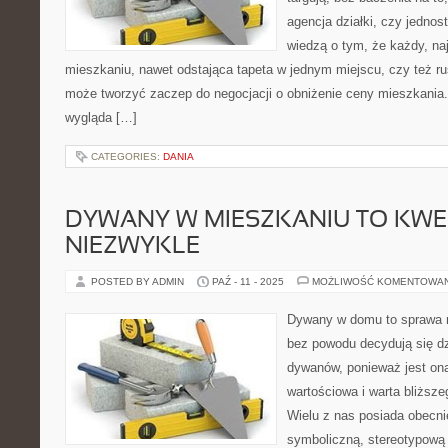
agencja działki, czy jedno
wiedzą o tym, że każdy, n
mieszkaniu, nawet odstająca tapeta w jednym miejscu, czy też ru
może tworzyć zaczep do negocjacji o obniżenie ceny mieszkania.
wygląda […]
CATEGORIES:
DANIA
DYWANY W MIESZKANIU TO KWE
NIEZWYKLE
POSTED BY ADMIN
PAŹ - 11 - 2025
MOŻLIWOŚĆ KOMENTOWA
Dywany w domu to sprawa n
bez powodu decydują się dz
dywanów, ponieważ jest ona
wartościowa i warta bliższ
Wielu z nas posiada obecni
symboliczną, stereotypową 