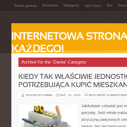
Archiwum
Kategorie
Dni
Stron
Strona główna
Spis Treści
INTERNETOWA STRONA
KAŻDEGO!
Archive for the ‘Dania’ Category
KIEDY TAK WŁAŚCIWIE JEDNOST
POTRZEBUJĄCA KUPIĆ MIESZKAN
POSTED BY ADMIN
PAŹ - 13 - 2025
MOŻLIWOŚĆ KOMENTOWA
Jakikolwiek człowiek jest i
potrzeby. Jeśli młode małże
przyczyną zawyżonych cen
targują, bez baczenia na to