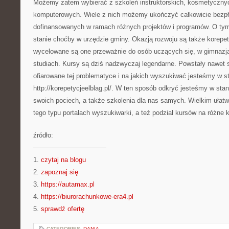
Możemy zatem wybierać z szkoleń instruktorskich, kosmetyczny
komputerowych. Wiele z nich możemy ukończyć całkowicie bezpłat
dofinansowanych w ramach różnych projektów i programów. O tym
stanie choćby w urzędzie gminy. Okazją rozwoju są także korepety
wycelowane są one przeważnie do osób uczących się, w gimnazja
studiach. Kursy są dziś nadzwyczaj legendarne. Powstały nawet s
ofiarowane tej problematyce i na jakich wyszukiwać jesteśmy w 
http://korepetycjeelblag.pl/. W ten sposób odkryć jesteśmy w stan
swoich pociech, a także szkolenia dla nas samych. Wielkim uła
tego typu portalach wyszukiwarki, a też podział kursów na różne k
źródło:
———————————
1.
czytaj na blogu
2.
zapoznaj się
3.
https://autamax.pl
4.
https://biurorachunkowe-era4.pl
5.
sprawdź ofertę
CATEGORIES:
DANIA