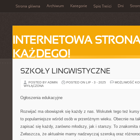
Archiwum
Kategorie
Dni
Stron
Strona główna
Spis Treści
INTERNETOWA STRONA
KAŻDEGO!
SZKOŁY LINGWISTYCZNE
POSTED BY ADMIN
POSTED ON LIP - 3 - 2025
MOŻLIWOŚĆ K
WYŁĄCZONA
Ogłoszenia edukacyjne
Rozwijać ma obowiązek się każdy z nas. Wskutek tego też kursy i
to popularniejsze wśród osób w przeróżnym wieku. Obecnie na ta
zapisać się każdy, zarówno młodszy, jak i starszy. To znakomita
Zwłaszcza, że aktualnie mamy nadzwyczaj szeroką oraz różnorod