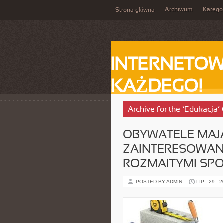
Archiwum
Katego
Strona główna
INTERNETOW
KAŻDEGO!
Archive for the ‘Edukacja’
OBYWATELE MAJ
ZAINTERESOWANI
ROZMAITYMI SP
POSTED BY ADMIN
LIP - 29 - 