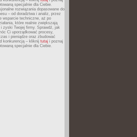
otowaną specjalnie dla Ciebie.
esjonalne rozwiązania dopasowane do
esu – od doradztwa i analiz, przez
 wsparcie techniczne, aż po
iałania, które realnie zwiększają
i zyski Twojej firmy. Sprawdź, jak
óc Ci uporządkować procesy,
czas i pieniądze oraz zbudować
 konkurencją – kliknij
tutaj
i poznaj
otowaną specjalnie dla Ciebie.