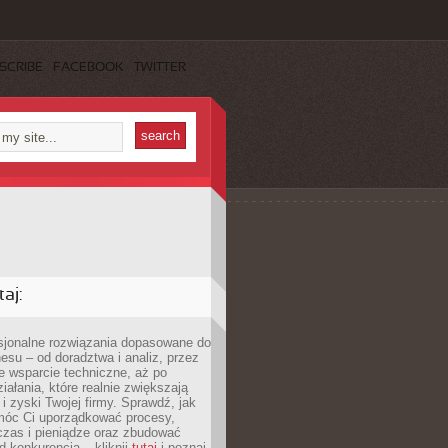
SCRIBE
FACEBOOK
TWITTER
aj:
esjonalne rozwiązania dopasowane do
esu – od doradztwa i analiz, przez
 wsparcie techniczne, aż po
iałania, które realnie zwiększają
i zyski Twojej firmy. Sprawdź, jak
óc Ci uporządkować procesy,
czas i pieniądze oraz zbudować
 konkurencją – kliknij
tutaj
i poznaj