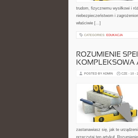
trudom, fizycznemu wysiłkowi i ró
niebezpieczeństwom i zagrożeniom
właściwie […]
CATEGORIES:
EDUKACJA
ROZUMIENIE SP
KOMPLEKSOWA 
POSTED BY ADMIN
CZE - 10 -
zastanawiasz się, jak te urządzen
przeczytaj ten artykuł. Rozumie