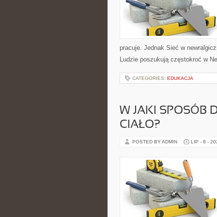
pracuje. Jednak Sieć w newralgicz
Ludzie poszukują częstokroć w Neci
CATEGORIES:
EDUKACJA
W JAKI SPOSÓB 
CIAŁO?
POSTED BY ADMIN
LIP - 8 - 2