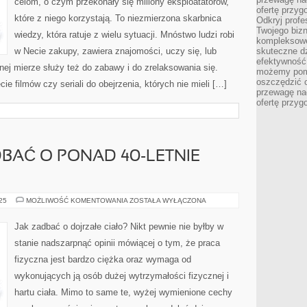
celom, o czym przekonały się miliony eksploatatorów,
MUZYKĄ
ofertę przyg
które z niego korzystają. To niezmierzona skarbnica
Odkryj prof
Twojego bizn
wiedzy, która ratuje z wielu sytuacji. Mnóstwo ludzi robi
kompleksowe
w Necie zakupy, zawiera znajomości, uczy się, lub
skuteczne dz
efektywność 
nej mierze służy też do zabawy i do zrelaksowania się.
możemy pom
oszczędzić 
e filmów czy seriali do obejrzenia, których nie mieli […]
przewagę nad
ofertę przyg
DBAĆ O PONAD 40-LETNIE
W
025
MOŻLIWOŚĆ KOMENTOWANIA
ZOSTAŁA WYŁĄCZONA
JAKI
SPOSÓB
DBAĆ
Jak zadbać o dojrzałe ciało? Nikt pewnie nie byłby w
O
PONAD
stanie nadszarpnąć opinii mówiącej o tym, że praca
40-
LETNIE
fizyczna jest bardzo ciężka oraz wymaga od
CIAŁO?
wykonujących ją osób dużej wytrzymałości fizycznej i
hartu ciała. Mimo to same te, wyżej wymienione cechy