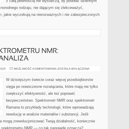
z całą pewnością nie wystarczą, by podołać dziennym
żnorodnego rodzaju, nie dającym się zlekceważyć,
, jakie wyczekują na nierozważnych i nie zabezpieczonych
EKTROMETRU NMR:
ANALIZA
ROZUMIENIE
 2025
MOŻLIWOŚĆ KOMENTOWANIA
ZOSTAŁA WYŁĄCZONA
SPEKTROMETRU
NMR:
KOMPLEKSOWA
W dzisiejszym świecie coraz więcej przedsiębiorstw
ANALIZA
sięga po nowoczesne rozwiązania, które mają nie tylko
zwiększyć efektywność, ale też poprawić
bezpieczeństwo. Spektrometr NMR oraz spektrometr
Ramana to przykłady technologii, które wprowadzają
rewolucję w analizie materiałów i substancji. Jeśli
ia mogą zrewolucjonizować Twoją działalność, koniecznie
nie spektrometru NMR — co tak naprawdę oznacza?