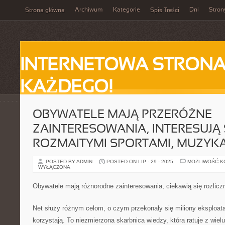
Archiwum
Kategorie
Dni
Stron
Strona główna
Spis Treści
INTERNETOWA STRONA
KAŻDEGO!
OBYWATELE MAJĄ PRZERÓŻNE
ZAINTERESOWANIA, INTERESUJĄ 
ROZMAITYMI SPORTAMI, MUZYK
POSTED BY ADMIN
POSTED ON LIP - 29 - 2025
MOŻLIWOŚĆ 
WYŁĄCZONA
Obywatele mają różnorodne zainteresowania, ciekawią się rozlic
Net służy różnym celom, o czym przekonały się miliony eksploata
korzystają. To niezmierzona skarbnica wiedzy, która ratuje z wielu