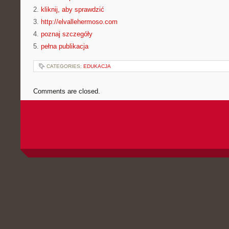
2.
kliknij, aby sprawdzić
3.
http://elvallehermoso.com
4.
poznaj szczegóły
5.
pełna publikacja
CATEGORIES:
EDUKACJA
Comments are closed.