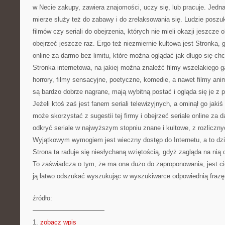
w Necie zakupy, zawiera znajomości, uczy się, lub pracuje. Jedn
mierze służy też do zabawy i do zrelaksowania się. Ludzie poszu
filmów czy seriali do obejrzenia, których nie mieli okazji jeszcze 
obejrzeć jeszcze raz. Ergo też niezmiernie kultowa jest Stronka, 
online za darmo bez limitu, które można oglądać jak długo się ch
Stronka internetowa, na jakiej można znaleźć filmy wszelakiego g
horrory, filmy sensacyjne, poetyczne, komedie, a nawet filmy ani
są bardzo dobrze nagrane, mają wybitną postać i ogląda się je z
Jeżeli ktoś zaś jest fanem seriali telewizyjnych, a ominął go jaki
może skorzystać z sugestii tej firmy i obejrzeć seriale online za
odkryć seriale w najwyższym stopniu znane i kultowe, z rozlicznyc
Wyjątkowym wymogiem jest wieczny dostęp do Internetu, a to dzi
Strona ta raduje się niesłychaną wziętością, gdyż zagląda na nią 
To zaświadcza o tym, że ma ona dużo do zaproponowania, jest ci
ją łatwo odszukać wyszukując w wyszukiwarce odpowiednią frazę
źródło:
———————————
1.
zobacz wpis