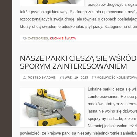
przepisów drogowych, egza
także psychologii kierowcy. Platforma została opracowana z myśl
rozpoczynających swoją drogę, ale również o osobach posiadający
którzy chcą świadomie udoskonalać styl jazdy. Kategorie na stron
CATEGORIES:
KUCHNIE ŚWIATA
NASZE PARKI CIESZĄ SIĘ WŚR
SPORYM ZAINTERESOWANIEM
POSTED BY ADMIN
WRZ - 19 - 2025
MOŻLIWOŚĆ KOMENTOWA
Lokalne parki cieszą się w
zainteresowaniem Polskie p
rodaków istotnym zaintere
jasna nie wolno się dziwowa
spojrzymy na liczbę zieleni
Niemniej jednak wolno też 
powiedzieć, że krajowe parki są niestety niejednokrotnie zaniedb