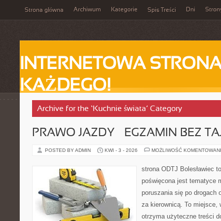
Archiwum
Kategorie
Dni
Stron
Strona główna
Spis Treści
INTERNETOWA STRONA
KAŻDEGO!
Archive for the ‘Kuchnie świata’ Category
PRAWO JAZDY – EGZAMIN BEZ TA
POSTED BY ADMIN
KWI - 3 - 2026
MOŻLIWOŚĆ KOMENTOWAN
strona ODTJ Bolesławiec to
poświęcona jest tematyce 
poruszania się po drogach o
za kierownicą. To miejsce,
otrzyma użyteczne treści do