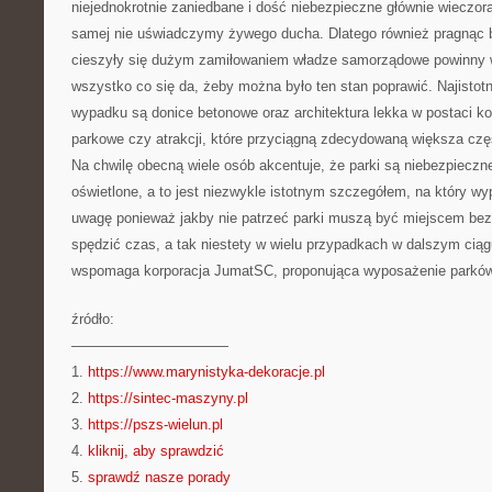
niejednokrotnie zaniedbane i dość niebezpieczne głównie wieczor
samej nie uświadczymy żywego ducha. Dlatego również pragnąc by
cieszyły się dużym zamiłowaniem władze samorządowe powinny 
wszystko co się da, żeby można było ten stan poprawić. Najisto
wypadku są donice betonowe oraz architektura lekka w postaci ko
parkowe czy atrakcji, które przyciągną zdecydowaną większa czę
Na chwilę obecną wiele osób akcentuje, że parki są niebezpieczn
oświetlone, a to jest niezwykle istotnym szczegółem, na który w
uwagę ponieważ jakby nie patrzeć parki muszą być miejscem be
spędzić czas, a tak niestety w wielu przypadkach w dalszym ciągu
wspomaga korporacja JumatSC, proponująca wyposażenie parków
źródło:
———————————
1.
https://www.marynistyka-dekoracje.pl
2.
https://sintec-maszyny.pl
3.
https://pszs-wielun.pl
4.
kliknij, aby sprawdzić
5.
sprawdź nasze porady