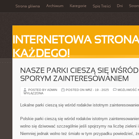
Archiwum
Kategorie
Dni
Stron
Strona główna
Spis Treści
INTERNETOWA STRONA
KAŻDEGO!
NASZE PARKI CIESZĄ SIĘ WŚR
SPORYM ZAINTERESOWANIEM
POSTED BY ADMIN
POSTED ON WRZ - 19 - 2025
MOŻLIWOŚĆ 
WYŁĄCZONA
Lokalne parki cieszą się wśród rodaków istotnym zainteresowani
Polskie parki cieszą się wśród rodaków istotnym zainteresowanie
wolno się dziwować szczególnie jeśli spojrzymy na liczbę zieleni 
Niemniej jednak wolno też śmiało w tym przypadku powiedzieć, że