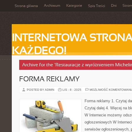
Archiwum
Kategorie
Dni
Stron
Strona główna
Spis Treści
INTERNETOWA STRONA
KAŻDEGO!
Archive for the ‘Restauracje z wyróżnieniem Micheli
FORMA REKLAMY
POSTED BY ADMIN
LIS - 8 - 2025
MOŻLIWOŚĆ KOMENTOWAN
Forma reklamy 1. Czytaj dal
Czytaj dalej 4. Więcej na 
W Internecie możemy odszu
ogłoszeniowych W Internec
serwisów ogłoszeniowych,