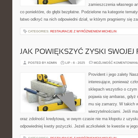
zamieszczenia własnego an
co poniektóre, do głębi bezpłatne. Podzielone na kategorie tematy
łatwo odkryć na nich odpowiedni dział, w którym pragniemy się 
CATEGORIES:
RESTAURACJE Z WYRÓŻNIENIEM MICHELIN
JAK POWIĘKSZYĆ ZYSKI SWOJEJ 
POSTED BY ADMIN
LIP - 6 - 2025
MOŻLIWOŚĆ KOMENTOWAN
Provident i jego zalety Na
interesujące, ponieważ czł
sklepach wszystko o czym f
pojawia się ambaras, gdyż 
mu się zamarzy. W takich w
wierzytelnościami. Jeśli ma
oraz zdolność kredytową, w owym czasie nie ma kłopotu z uzysk
odpowiedniej kwoty pożyczki. Jeżeli aczkolwiek te kwestie w jeg