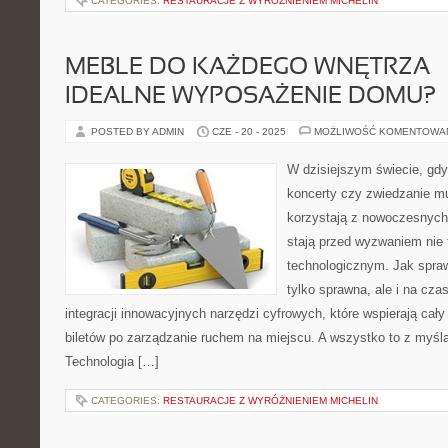
CATEGORIES:
RESTAURACJE Z WYRÓŻNIENIEM MICHELIN
MEBLE DO KAŻDEGO WNĘTRZA –
IDEALNE WYPOSAŻENIE DOMU?
POSTED BY ADMIN
CZE - 20 - 2025
MOŻLIWOŚĆ KOMENTOWA
W dzisiejszym świecie, gdy
koncerty czy zwiedzanie m
korzystają z nowoczesnych 
stają przed wyzwaniem nie t
technologicznym. Jak sprawi
tylko sprawna, ale i na cz
integracji innowacyjnych narzędzi cyfrowych, które wspierają cał
biletów po zarządzanie ruchem na miejscu. A wszystko to z myślą
Technologia […]
CATEGORIES:
RESTAURACJE Z WYRÓŻNIENIEM MICHELIN