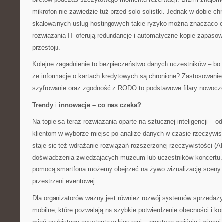
mikrofon nie zawiedzie tuż przed solo solistki. Jednak w dobie ch
skalowalnych usług hostingowych takie ryzyko można znacząco o
rozwiązania IT oferują redundancję i automatyczne kopie zapasow
przestoju.
Kolejne zagadnienie to bezpieczeństwo danych uczestników – bo 
że informacje o kartach kredytowych są chronione? Zastosowanie
szyfrowanie oraz zgodność z RODO to podstawowe filary nowoczes
Trendy i innowacje – co nas czeka?
Na topie są teraz rozwiązania oparte na sztucznej inteligencji –
klientom w wyborze miejsc po analizę danych w czasie rzeczywis
staje się też wdrażanie rozwiązań rozszerzonej rzeczywistości (
doświadczenia zwiedzających muzeum lub uczestników koncertu
pomocą smartfona możemy obejrzeć na żywo wizualizację sceny 
przestrzeni eventowej.
Dla organizatorów ważny jest również rozwój systemów sprzedaży 
mobilne, które pozwalają na szybkie potwierdzenie obecności i kon
mieć osobistego asystenta w kieszeni – prostsze wejście i więcej