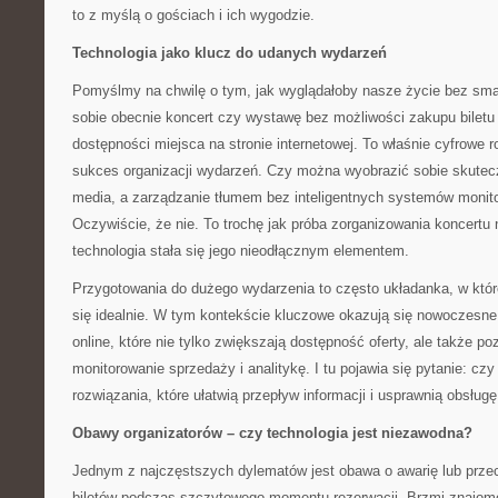
to z myślą o gościach i ich wygodzie.
Technologia jako klucz do udanych wydarzeń
Pomyślmy na chwilę o tym, jak wyglądałoby nasze życie bez sma
sobie obecnie koncert czy wystawę bez możliwości zakupu biletu
dostępności miejsca na stronie internetowej. To właśnie cyfrowe r
sukces organizacji wydarzeń. Czy można wyobrazić sobie skutec
media, a zarządzanie tłumem bez inteligentnych systemów monitor
Oczywiście, że nie. To trochę jak próba zorganizowania koncertu
technologia stała się jego nieodłącznym elementem.
Przygotowania do dużego wydarzenia to często układanka, w któr
się idealnie. W tym kontekście kluczowe okazują się nowoczesn
online, które nie tylko zwiększają dostępność oferty, ale także p
monitorowanie sprzedaży i analitykę. I tu pojawia się pytanie: cz
rozwiązania, które ułatwią przepływ informacji i usprawnią obsługę
Obawy organizatorów – czy technologia jest niezawodna?
Jednym z najczęstszych dylematów jest obawa o awarię lub prze
biletów podczas szczytowego momentu rezerwacji. Brzmi znajomo