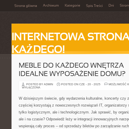
Archiwum
Kategorie
Dni
Stron
Strona główna
Spis Treści
INTERNETOWA STRONA
KAŻDEGO!
MEBLE DO KAŻDEGO WNĘTRZA –
IDEALNE WYPOSAŻENIE DOMU?
POSTED BY ADMIN
POSTED ON CZE - 20 - 2025
MOŻLIWOŚĆ 
WYŁĄCZONA
W dzisiejszym świecie, gdy wydarzenia kulturalne, koncerty czy
częściej korzystają z nowoczesnych rozwiązań IT, organizatorzy
tylko logistycznym, ale i technologicznym. Jak sprawić, by organi
ale i na czasie? Odpowiedź leży w integracji innowacyjnych narzę
wspierają cały proces – od sprzedaży biletów po zarządzanie ru