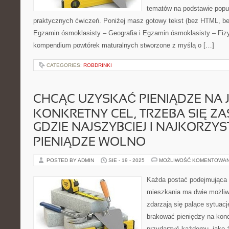
tematów na podstawie popu
praktycznych ćwiczeń. Poniżej masz gotowy tekst (bez HTML, be
Egzamin ósmoklasisty – Geografia i Egzamin ósmoklasisty – Fizy
kompendium powtórek maturalnych stworzone z myślą o […]
CATEGORIES:
ROBDRINKI
CHCĄC UZYSKAĆ PIENIĄDZE NA 
KONKRETNY CEL, TRZEBA SIĘ Z
GDZIE NAJSZYBCIEJ I NAJKORZYS
PIENIĄDZE WOLNO
POSTED BY ADMIN
SIE - 19 - 2025
MOŻLIWOŚĆ KOMENTOWA
Każda postać podejmująca
mieszkania ma dwie możli
zdarzają się palące sytuac
brakować pieniędzy na kon
przydarzyć każdemu, jako ż