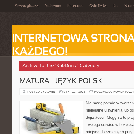
Archiwum
Kategorie
Dni
Stron
Strona główna
Spis Treści
INTERNETOWA STRONA
KAŻDEGO!
Archive for the ‘RobDrinki’ Category
MATURA – JĘZYK POLSKI
POSTED BY ADMIN
STY - 12 - 2026
MOŻLIWOŚĆ KOMENTOWA
Nie mogę pomóc w tworzeniu 
nielegalne ujawnienia lub 
dojrzałości. Mogę za to prz
Twojego serwisu w bezpieczn
miejsca do rzetelnych prz