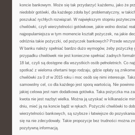
koncie bankowym. Może się tak przydarzyć każdemu, jako że prz
niedobór gotówki, dla każdego zdoła być problematyczny, w takic
poszukać rychłych rozwiązań. W największym stopniu pożyteczn
chwilówki, czyli wierzytelności gotówkowe, jakie wolno dostać real
najpopularniejsza w tym momencie kształt pożyczek, na jakie de
odróżnia takie pożyczki, od pożyczek bankowych? Przede wszyst
W banku należy spełniać bardzo dużo wymogów, żeby pożyczkę
przypadku chwilówek nie jest konieczne spełniać żadnych formaln
18 lat, czyli są dostępne dla wszystkich osób pełnoletnich. Co n
spotkać z wieloma ofertami tego rodzaju, gdzie opłaty są znikom
chwilówki za 0 zł w 2015 roku i moc osób się nimi interesuje. T
samowolny cel, co dla każdego jest sporą wartością. Nie powinno
jakiej celowa jest nam dodatkowa gotówka. Taka pożyczka ma zak
kwota nie jest nazbyt wielka. Można ją uzyskać w kilkanaście m
dniu, mieć ją na koncie bądź w rękach. Pożyczki chwilówki to dob
wierzytelności bankowych, są szybsze i łatwiejsze do pozyskania,
się na nie zdecydowały. Takie propozycje bez trudności można zna
pozytywną informacją.