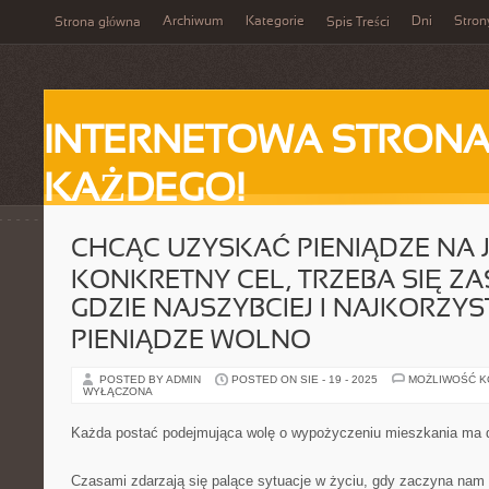
Archiwum
Kategorie
Dni
Stron
Strona główna
Spis Treści
INTERNETOWA STRONA
KAŻDEGO!
CHCĄC UZYSKAĆ PIENIĄDZE NA 
KONKRETNY CEL, TRZEBA SIĘ Z
GDZIE NAJSZYBCIEJ I NAJKORZYS
PIENIĄDZE WOLNO
POSTED BY ADMIN
POSTED ON SIE - 19 - 2025
MOŻLIWOŚĆ 
WYŁĄCZONA
Każda postać podejmująca wolę o wypożyczeniu mieszkania ma 
Czasami zdarzają się palące sytuacje w życiu, gdy zaczyna nam