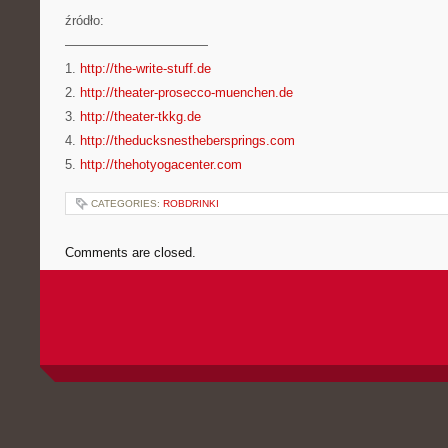
źródło:
———————————
1.
http://the-write-stuff.de
2.
http://theater-prosecco-muenchen.de
3.
http://theater-tkkg.de
4.
http://theducksnesthebersprings.com
5.
http://thehotyogacenter.com
CATEGORIES:
ROBDRINKI
Comments are closed.