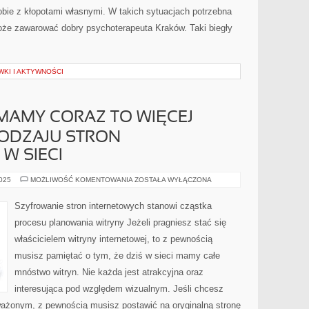
obie z kłopotami własnymi. W takich sytuacjach potrzebna
że zawarować dobry psychoterapeuta Kraków. Taki biegły
KI I AKTYWNOŚCI
MAMY CORAZ TO WIĘCEJ
ODZAJU STRON
W SIECI
Z
2025
MOŻLIWOŚĆ KOMENTOWANIA
ZOSTAŁA WYŁĄCZONA
ROKU
NA
ROK
Szyfrowanie stron internetowych stanowi cząstka
MAMY
CORAZ
procesu planowania witryny Jeżeli pragniesz stać się
TO
WIĘCEJ
właścicielem witryny internetowej, to z pewnością
PRZERÓŻNEGO
RODZAJU
musisz pamiętać o tym, że dziś w sieci mamy całe
STRON
INTERNETOWYCH
W
mnóstwo witryn. Nie każda jest atrakcyjna oraz
SIECI
interesująca pod względem wizualnym. Jeśli chcesz
ażonym, z pewnością musisz postawić na oryginalną stronę