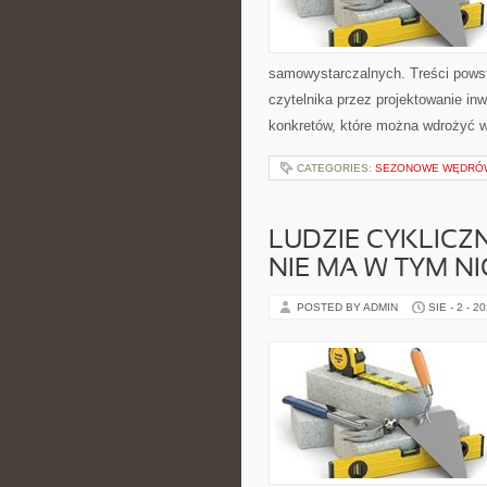
samowystarczalnych. Treści powst
czytelnika przez projektowanie inw
konkretów, które można wdrożyć 
CATEGORIES:
SEZONOWE WĘDRÓW
LUDZIE CYKLICZ
NIE MA W TYM N
POSTED BY ADMIN
SIE - 2 - 2