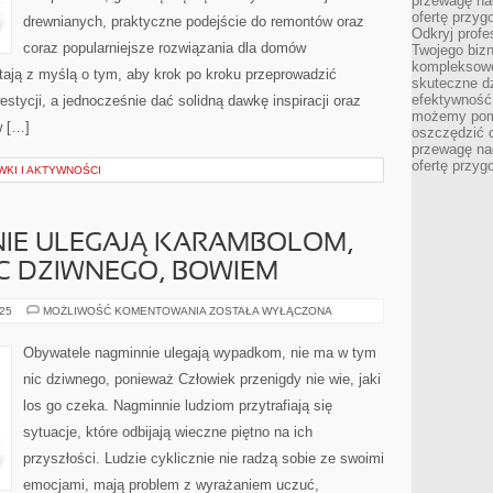
przewagę nad
ofertę przyg
drewnianych, praktyczne podejście do remontów oraz
Odkryj prof
coraz popularniejsze rozwiązania dla domów
Twojego bizn
kompleksowe
ają z myślą o tym, aby krok po kroku przeprowadzić
skuteczne dz
efektywność 
estycji, a jednocześnie dać solidną dawkę inspiracji oraz
możemy pom
w […]
oszczędzić 
przewagę nad
ofertę przyg
KI I AKTYWNOŚCI
NIE ULEGAJĄ KARAMBOLOM,
IC DZIWNEGO, BOWIEM
LUDZIE
025
MOŻLIWOŚĆ KOMENTOWANIA
ZOSTAŁA WYŁĄCZONA
CYKLICZNIE
ULEGAJĄ
KARAMBOLOM,
Obywatele nagminnie ulegają wypadkom, nie ma w tym
NIE
MA
nic dziwnego, ponieważ Człowiek przenigdy nie wie, jaki
W
TYM
los go czeka. Nagminnie ludziom przytrafiają się
NIC
DZIWNEGO,
sytuacje, które odbijają wieczne piętno na ich
BOWIEM
przyszłości. Ludzie cyklicznie nie radzą sobie ze swoimi
emocjami, mają problem z wyrażaniem uczuć,