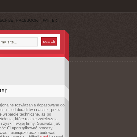
SCRIBE
FACEBOOK
TWITTER
aj:
esjonalne rozwiązania dopasowane do
esu – od doradztwa i analiz, przez
 wsparcie techniczne, aż po
iałania, które realnie zwiększają
i zyski Twojej firmy. Sprawdź, jak
óc Ci uporządkować procesy,
czas i pieniądze oraz zbudować