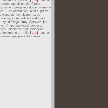
 konkurencją – kliknij
tutaj
i poznaj
otowaną specjalnie dla Ciebie.
esjonalne rozwiązania dopasowane do
esu – od doradztwa i analiz, przez
 wsparcie techniczne, aż po
iałania, które realnie zwiększają
i zyski Twojej firmy. Sprawdź, jak
óc Ci uporządkować procesy,
czas i pieniądze oraz zbudować
 konkurencją – kliknij
tutaj
i poznaj
otowaną specjalnie dla Ciebie.