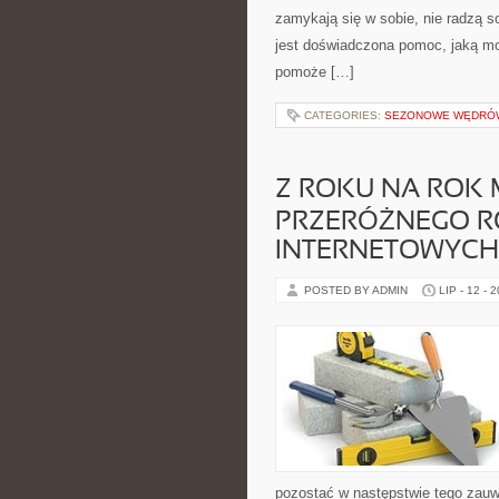
zamykają się w sobie, nie radzą s
jest doświadczona pomoc, jaką mo
pomoże […]
CATEGORIES:
SEZONOWE WĘDRÓW
Z ROKU NA ROK 
PRZERÓŻNEGO R
INTERNETOWYCH 
POSTED BY ADMIN
LIP - 12 - 
pozostać w następstwie tego zauw