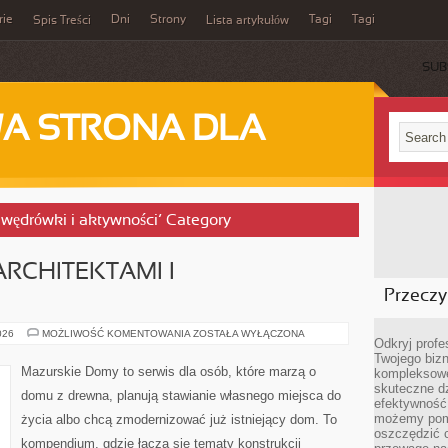
rie
Dni
Strony
Tagi
Tagi
Spis Treści
Lista artykułów
SUB
A STRONA DLA
 wędrówki i aktywności’ Category
RCHITEKTAMI I
Przeczyt
WSPÓŁPRACA
026
MOŻLIWOŚĆ KOMENTOWANIA
ZOSTAŁA WYŁĄCZONA
Odkryj prof
Z
ARCHITEKTAMI
Twojego bizn
I
Mazurskie Domy to serwis dla osób, które marzą o
kompleksowe
WYKONAWCAMI
skuteczne dz
domu z drewna, planują stawianie własnego miejsca do
efektywność 
możemy pom
życia albo chcą zmodernizować już istniejący dom. To
oszczędzić 
kompendium, gdzie łączą się tematy konstrukcji