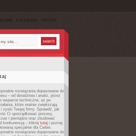
SCRIBE
FACEBOOK
TWITTER
aj:
esjonalne rozwiązania dopasowane do
esu – od doradztwa i analiz, przez
 wsparcie techniczne, aż po
iałania, które realnie zwiększają
i zyski Twojej firmy. Sprawdź, jak
óc Ci uporządkować procesy,
czas i pieniądze oraz zbudować
 konkurencją – kliknij
tutaj
i poznaj
otowaną specjalnie dla Ciebie.
esjonalne rozwiązania dopasowane do