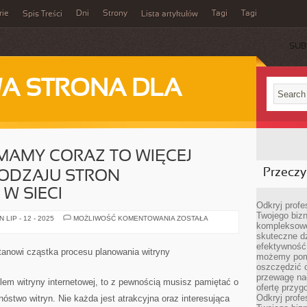
rie
Dni
Strony
Tagi
Tagi
Spis Treści
Lista artykułów
SUB
A STRONA DLA
MAMY CORAZ TO WIĘCEJ
Przeczyt
ODZAJU STRON
W SIECI
Odkryj prof
Twojego bizn
Z
LIP - 12 - 2025
MOŻLIWOŚĆ KOMENTOWANIA
ZOSTAŁA
kompleksowe
ROKU
NA
skuteczne dz
ROK
efektywność 
MAMY
tanowi cząstka procesu planowania witryny
CORAZ
możemy pom
TO
oszczędzić 
WIĘCEJ
przewagę nad
PRZERÓŻNEGO
elem witryny internetowej, to z pewnością musisz pamiętać o
RODZAJU
ofertę przyg
STRON
Odkryj prof
óstwo witryn. Nie każda jest atrakcyjna oraz interesująca
INTERNETOWYCH