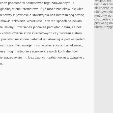
Twojego bizn
W
hcesz pozostać w następstwie tego zauważonym, z
SIECI
kompleksowe
skuteczne dz
ginalną stronę internetową. Być może zaciekawi cię więc
efektywność 
 fachowcy z pewnością stworzą dla nas interesującą stronę
możemy pom
oszczędzić 
ciekawić szkolenia WordPress, a w ten sposób na pewno
przewagę nad
ofertę przyg
jnej strony. Powinieneś jednakże pamiętać o tym, że bez
ę konstruowanie stron internetowych czy tworzenie stron
 postawić na stronę niebanalną i atrakcyjną pod względem
musi przykuwać uwagę, musi w jakiś sposób zaciekawiać,
iesz mógł następnie zaciekawić swoich kontrahentów
ebie sprzedawanymi. Bez żadnych zahamowań w związku z
m.