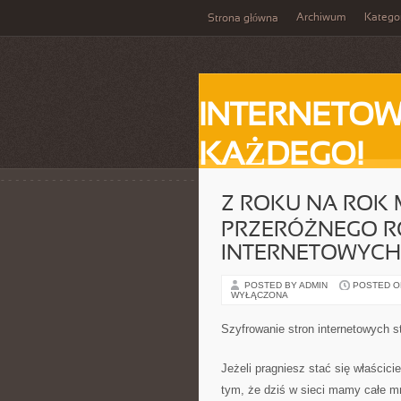
Archiwum
Katego
Strona główna
INTERNETOW
KAŻDEGO!
Z ROKU NA ROK 
PRZERÓŻNEGO R
INTERNETOWYCH 
POSTED BY ADMIN
POSTED ON 
WYŁĄCZONA
Szyfrowanie stron internetowych s
Jeżeli pragniesz stać się właścici
tym, że dziś w sieci mamy całe mn