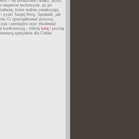
esu – od doradztwa i analiz, przez
 wsparcie techniczne, aż po
iałania, które realnie zwiększają
i zyski Twojej firmy. Sprawdź, jak
óc Ci uporządkować procesy,
czas i pieniądze oraz zbudować
 konkurencją – kliknij
tutaj
i poznaj
otowaną specjalnie dla Ciebie.