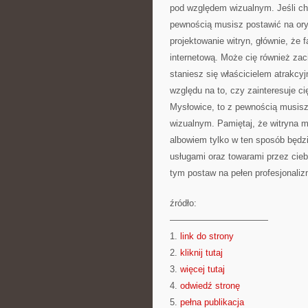
pod względem wizualnym. Jeśli c
pewnością musisz postawić na ory
projektowanie witryn, głównie, że
internetową. Może cię również za
staniesz się właścicielem atrakcy
względu na to, czy zainteresuje ci
Mysłowice, to z pewnością musisz
wizualnym. Pamiętaj, że witryna 
albowiem tylko w ten sposób będz
usługami oraz towarami przez ci
tym postaw na pełen profesjonaliz
źródło:
———————————
1.
link do strony
2.
kliknij tutaj
3.
więcej tutaj
4.
odwiedź stronę
5.
pełna publikacja